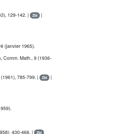
63), 129-142. |
|
Zbl
ré (janvier 1965).
s
, Comm. Math., 9 (1936-
(1961), 785-799. |
|
Zbl
1959).
958), 430-466. |
Zbl