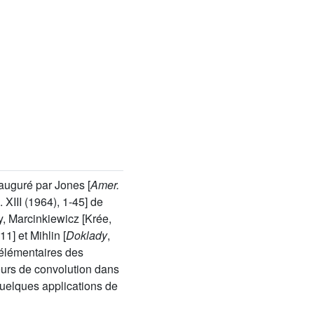
auguré par Jones [
Amer.
l. XIII (1964), 1-45] de
, Marcinkiewicz [Krée,
11] et Mihlin [
Doklady
,
 élémentaires des
eurs de convolution dans
quelques applications de