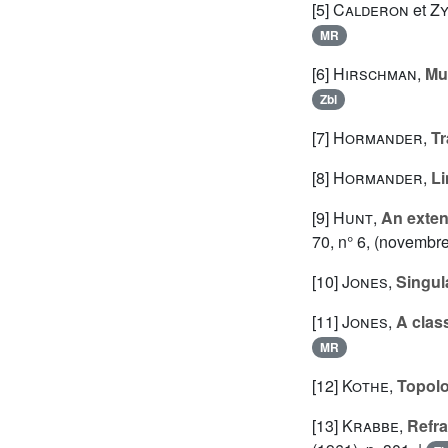
[5]
Calderon
et
Z
MR
[6]
Hirschman
,
Mul
Zbl
[7]
Hormander
,
Tr
[8]
Hormander
,
Li
[9]
Hunt
,
An exten
70, n° 6, (novembr
[10]
Jones
,
Singul
[11]
Jones
,
A class
MR
[12]
Kothe
,
Topolo
[13]
Krabbe
,
Refra