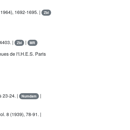
er 1964), 1692-1695. |
Zbl
-4403. |
|
Zbl
MR
eues de l'I.H.E.S. Paris
 23-24. |
|
Numdam
vol. 8 (1939), 78-91. |