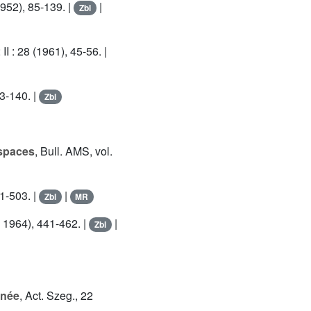
1952), 85-139. |
|
Zbl
II : 28 (1961), 45-56. |
93-140. |
Zbl
 spaces
, Bull. AMS, vol.
1-503. |
|
Zbl
MR
il 1964), 441-462. |
|
Zbl
rnée
, Act. Szeg., 22