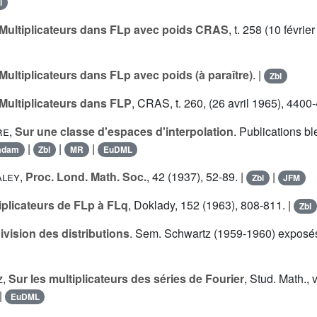
l
 Multiplicateurs dans FLp avec poids CRAS
, t. 258 (10 févri
 Multiplicateurs dans FLp avec poids (à paraître)
. |
Zbl
 Multiplicateurs dans FLP
, CRAS, t. 260, (26 avril 1965), 4400
re
,
Sur une classe d'espaces d'interpolation
. Publications bl
|
|
|
mdam
Zbl
MR
EuDML
aley
,
Proc. Lond. Math. Soc.
, 42 (1937), 52-89. |
|
Zbl
JFM
iplicateurs de FLp à FLq
, Doklady, 152 (1963), 808-811. |
Zbl
ivision des distributions
. Sem. Schwartz (1959-1960) exposés
z
,
Sur les multiplicateurs des séries de Fourier
, Stud. Math., 
|
EuDML