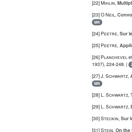
[22]
Mihlin
,
Multip
[23]
O Neil
,
Convol
MR
[24]
Peetre
,
Sur l
[25]
Peetre
,
Appli
[26]
Planchevel
e
1937), 224-248. |
[27]
J. Schwartz
,
MR
[28]
L. Schwartz
,
[29]
L. Schwartz
,
[30]
Steckin
,
Sur l
[31]
Stein
,
On the 