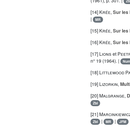
(1961), p. 301. |
Zb
[14]
Krée
,
Sur les
|
MR
[15]
Krée
,
Sur les
[16]
Krée
,
Sur les
[17]
Lions
et
Peet
n° 19 (1964). |
Nu
[18]
Littlewood P
[19]
Lizorkin
,
Mult
[20]
Malgrange
,
D
Zbl
[21]
Marcinkiewic
|
|
Zbl
MR
JFM