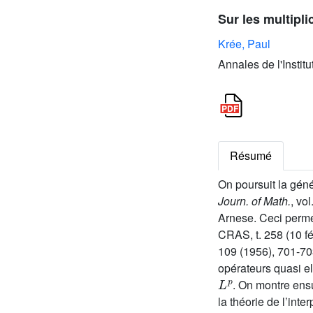
Sur les multipl
Krée, Paul
Annales de l'Instit
Résumé
On poursuit la gén
Journ. of Math.
, vol
Arnese. Ceci perme
CRAS, t. 258 (10 fé
109 (1956), 701-70
opérateurs quasi e
L
p
. On montre ens
la théorie de l’inter