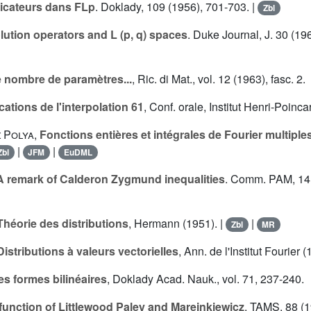
licateurs dans FLp
. Doklady, 109 (1956), 701-703. |
Zbl
ution operators and L (p, q) spaces
. Duke Journal, J. 30 (19
e nombre de paramètres...
, Ric. di Mat., vol. 12 (1963), fasc. 2.
cations de l'interpolation 61
, Conf. orale, Institut Henri-Poinca
t
Polya
,
Fonctions entières et intégrales de Fourier multiple
|
|
Zbl
JFM
EuDML
A remark of Calderon Zygmund inequalities
. Comm. PAM, 14 
Théorie des distributions
, Hermann (1951). |
|
Zbl
MR
Distributions à valeurs vectorielles
, Ann. de l'Institut Fourier (
es formes bilinéaires
, Doklady Acad. Nauk., vol. 71, 237-240.
function of Littlewood Paley and Mareinkiewicz
. TAMS, 88 (1