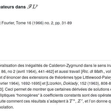
ℱ
L
p
icateurs dans
ut Fourier, Tome 16 (1966) no. 2, pp. 31-89
éralisation des inégalités de Calderon-Zygmund dans le sens in
. 86, no 2 (avril 1964), 441-462] et aussi travail [
Ric. di Math.
, vo
t d’énoncer des extensions de théorèmes type Littlewood-Paley
vrier 1964), 1692-1695] et [Lizorkin,
Doklady
, 152 (1963), 808-8
3]. Ceci permet de montrer que certaines dérivées de solutions
lliptiques “homogènes” à coefficients constants sont des opérat
T
n
Z
r
uite comment ces résultats s’adaptent à
,
, et l’on donne 
polation.