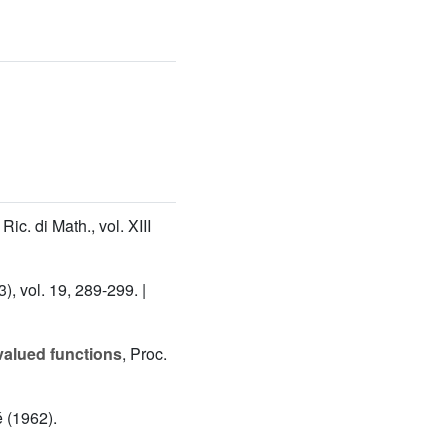
, Ric. di Math., vol. XIII
), vol. 19, 289-299. |
alued functions
, Proc.
é (1962).