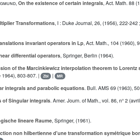
ygmund
,
On the existence of certain integrals
, Act. Math. 88 (
tiplier Transformations
, I : Duke Journal, 26, (1956), 222-242 ; 
anslations invariant operators in Lp
, Act. Math., 104 (1960), 
near differential operators
, Springer, Berlin (1964).
sion of the Marcinkiewicz interpolation theorem to Lorentz
e 1964), 803-807. |
|
Zbl
MR
ar integrals and parabolic equations
. Bull. AMS 69 (1963), 50
 of Singular integrals
. Amer. Journ. of Math., vol. 86, n° 2 (avr
gische lineare Raume
, Springer, (1961).
ction non hilbertienne d'une transformation symétrique bo