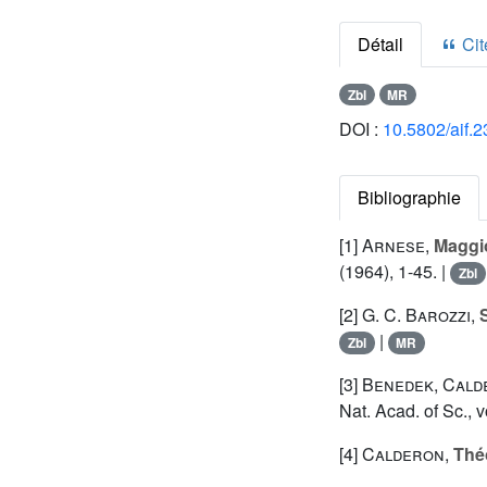
Détail
Cite
Zbl
MR
DOI :
10.5802/aif.2
Bibliographie
[1]
Arnese
,
Maggio
(1964), 1-45. |
Zbl
[2]
G. C. Barozzi
,
S
|
Zbl
MR
[3]
Benedek
,
Cald
Nat. Acad. of Sc., 
[4]
Calderon
,
Thé