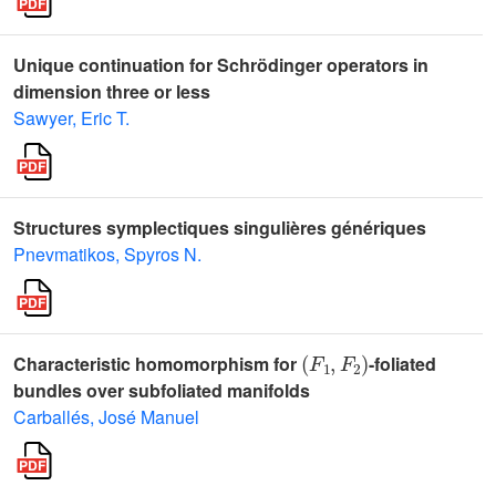
Unique continuation for Schrödinger operators in
dimension three or less
Sawyer, Eric T.
Structures symplectiques singulières génériques
Pnevmatikos, Spyros N.
(
F
1
,
F
2
)
Characteristic homomorphism for
-foliated
bundles over subfoliated manifolds
Carballés, José Manuel