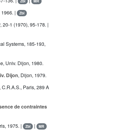
87-136. |
|
Zbl
MR
 1966. |
Zbl
r, 20-1 (1970), 95-178. |
al Systems, 185-193,
e, Univ. Dijon, 1980.
v. Dijon
, Dijon, 1979.
, C.R.A.S., Paris, 289 A
sence de contraintes
ris, 1975. |
|
Zbl
MR