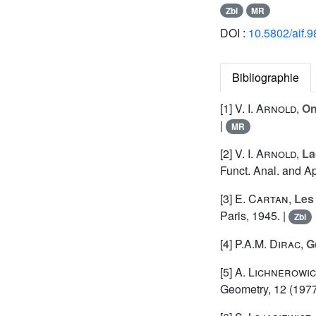
Zbl
MR
DOI :
10.5802/aif.9
Bibliographie
[1]
V. I. Arnold
,
On
|
MR
[2]
V. I. Arnold
,
La
Funct. Anal. and Ap
[3]
E. Cartan
,
Les 
Paris, 1945. |
Zbl
[4]
P.A.M. Dirac
,
G
[5]
A. Lichnerowic
Geometry, 12 (1977