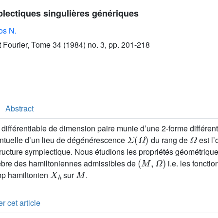
lectiques singulières génériques
os N.
ut Fourier, Tome 34 (1984) no. 3, pp. 201-218
Abstract
 différentiable de dimension paire munie d’une 2-forme différen
Σ
(
Ω
)
Ω
ventuelle d’un lieu de dégénérescence
du rang de
est l’
tructure symplectique. Nous étudions les propriétés géométriqu
(
M
,
Ω
)
gèbre des hamiltoniennes admissibles de
i.e. les fonctio
X
h
M
p hamiltonien
sur
.
r cet article