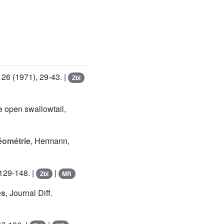
 26 (1971), 29-43. |
Zbl
e open swallowtail,
Géométrie
, Hermann,
 129-148. |
|
Zbl
MR
es
, Journal Diff.