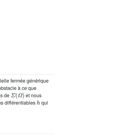
tielle fermée générique
obstacle à ce que
Σ
(
Ω
)
es de
et nous
h
ns différentiables
qui