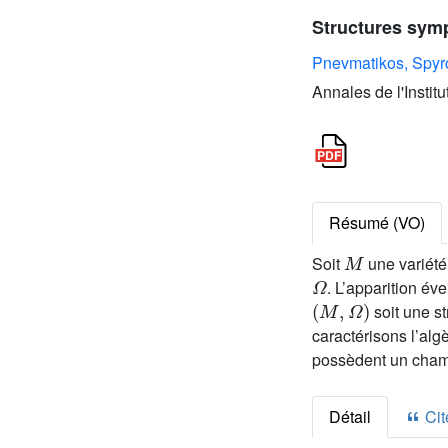
Structures symp
Pnevmatikos, Spyr
Annales de l'Instit
Résumé (VO)
M
Soit
une variété
Ω
. L’apparition é
(
M
,
Ω
)
soit une s
caractérisons l’al
possèdent un cham
Détail
Cite