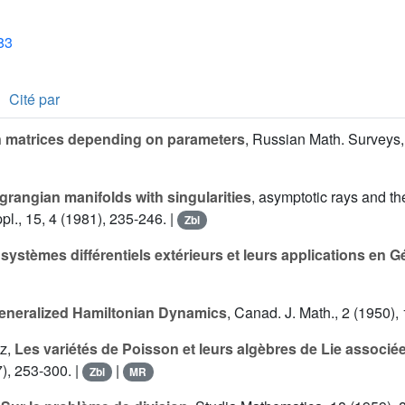
83
Cité par
 matrices depending on parameters
, Russian Math. Surveys,
grangian manifolds with singularities
, asymptotic rays and th
pl., 15, 4 (1981), 235-246. |
Zbl
systèmes différentiels extérieurs et leurs applications en 
eneralized Hamiltonian Dynamics
, Canad. J. Math., 2 (1950),
z
,
Les variétés de Poisson et leurs algèbres de Lie associé
), 253-300. |
|
Zbl
MR