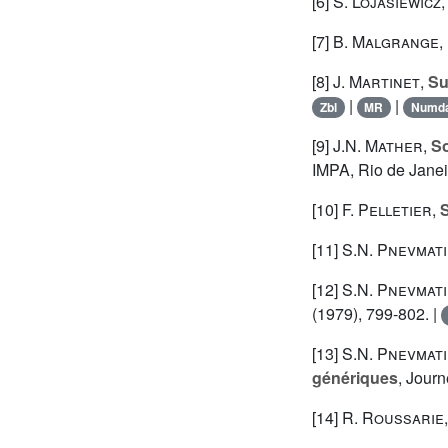
[6]
S. Lojasiewicz
[7]
B. Malgrange
,
[8]
J. Martinet
,
Su
|
|
Zbl
MR
Numd
[9]
J.N. Mather
,
So
IMPA, Rio de Janei
[10]
F. Pelletier
,
S
[11]
S.N. Pnevmat
[12]
S.N. Pnevmat
(1979), 799-802. |
[13]
S.N. Pnevmat
génériques
, Journ
[14]
R. Roussarie