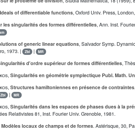
,
Sur le problème de division
, Studia Mathematica, 18 (1959), 
Ideals of differentiable functions
, Oxford Univ. Press, London,
r les singularités des formes différentielles
, Ann. Inst. Fourie
am
lutions of generic linear equations
, Salvador Symp. Dynamic
ro, 1973. |
|
Zbl
MR
ingularités d'ordre supérieur de formes différentielles
, Thès
ikos
,
Singularités en géométrie symplectique Publ. Math. Uni
ikos
,
Structures hamiltoniennes en présence de contraintes
|
Zbl
MR
ikos
,
Singularités dans les espaces de phases dues à la pré
ées Relativistes 81, Inst. Fourier Univ. Grenoble, 1981.
,
Modèles locaux de champs et de formes
. Astérisque, 30, Pa