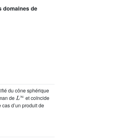
es domaines de
ifié du cône sphérique
L
∞
gman de
et coïncide
 cas d’un produit de