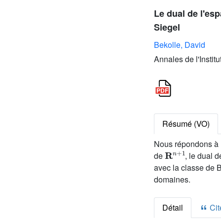
Le dual de l'es
Siegel
Bekolle, David
Annales de l'Instit
Résumé (VO)
Nous répondons à u
R
n
+
1
de
, le dual
avec la classe de 
domaines.
Détail
Cite