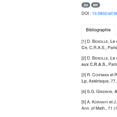
Zbl
MR
DOI :
10.5802/aif.9
Bibliographie
[1]
D. Bekolle
,
Le 
Cn
, C.R.A.S., Pari
[2]
D. Bekolle
,
Le 
aux C.R.A.S.
, Pari
[3]
R. Coifman
et
R
Lp
, Astérisque, 77,
[4]
S.G. Gindikin
,
A
[5]
A. Koranyi
et
J
Ann. of Math., 71 (