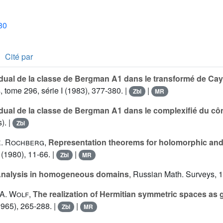
80
Cité par
dual de la classe de Bergman A1 dans le transformé de Cayl
s, tome 296, série I (1983), 377-380. |
|
Zbl
MR
dual de la classe de Bergman A1 dans le complexifié du côn
s). |
Zbl
. Rochberg
,
Representation theorems for holomorphic and
 (1980), 11-66. |
|
Zbl
MR
nalysis in homogeneous domains
, Russian Math. Surveys, 19
.A. Wolf
,
The realization of Hermitian symmetric spaces as 
1965), 265-288. |
|
Zbl
MR