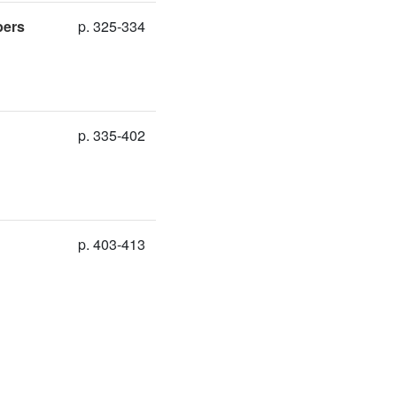
bers
p. 325-334
p. 335-402
p. 403-413