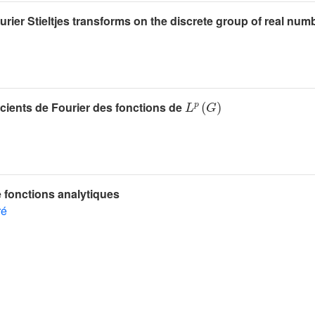
urier Stieltjes transforms on the discrete group of real num
L
p
(
G
)
cients de Fourier des fonctions de
e fonctions analytiques
ré