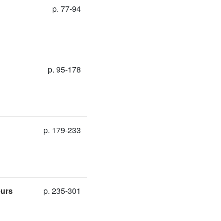
p. 77-94
p. 95-178
p. 179-233
eurs
p. 235-301