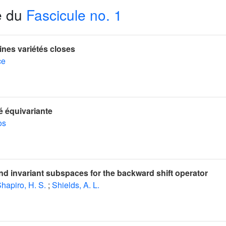
e du
Fascicule no. 1
ines variétés closes
ce
té équivariante
os
nd invariant subspaces for the backward shift operator
hapiro, H. S.
;
Shields, A. L.