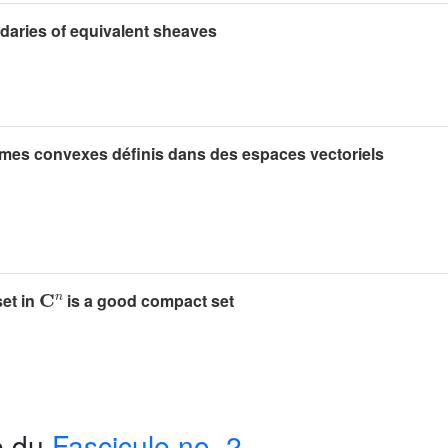
daries of equivalent sheaves
mes convexes définis dans des espaces vectoriels
𝐂
n
et in
is a good compact set
e du
Fascicule no. 2