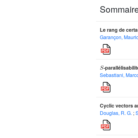
Sommair
Le rang de certa
Garançon, Mauri
S
-parallélisabili
Sebastiani, Marc
Cyclic vectors a
Douglas, R. G.
;
S