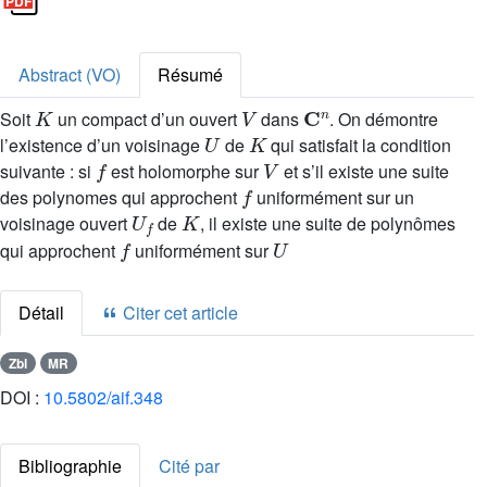
Abstract (VO)
Résumé
K
V
C
n
Soit
un compact d’un ouvert
dans
. On démontre
U
K
l’existence d’un voisinage
de
qui satisfait la condition
f
V
suivante : si
est holomorphe sur
et s’il existe une suite
f
des polynomes qui approchent
uniformément sur un
U
f
K
voisinage ouvert
de
, il existe une suite de polynômes
f
U
qui approchent
uniformément sur
Détail
Citer cet article
Zbl
MR
DOI :
10.5802/aif.348
Bibliographie
Cité par