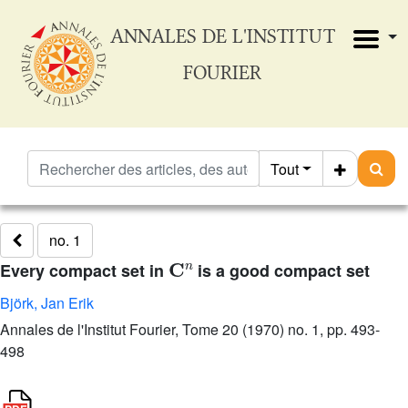
ANNALES DE L'INSTITUT
FOURIER
Tout
no. 1
𝐂
n
Every compact set in
is a good compact set
Björk, Jan Erik
Annales de l'Institut Fourier, Tome 20 (1970) no. 1, pp. 493-
498