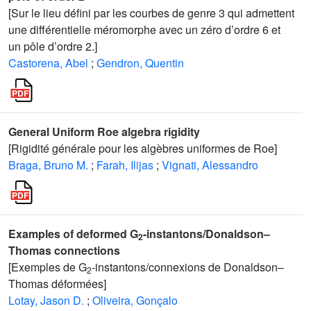
[Sur le lieu défini par les courbes de genre 3 qui admettent
une différentielle méromorphe avec un zéro d’ordre 6 et
un pôle d’ordre 2.]
Castorena, Abel
;
Gendron, Quentin
General Uniform Roe algebra rigidity
[Rigidité générale pour les algèbres uniformes de Roe]
Braga, Bruno M.
;
Farah, Ilijas
;
Vignati, Alessandro
Examples of deformed G
-instantons/Donaldson–
2
Thomas connections
[Exemples de G
-instantons/connexions de Donaldson–
2
Thomas déformées]
Lotay, Jason D.
;
Oliveira, Gonçalo