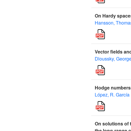
On Hardy spaces
Hansson, Thoma
Vector fields an
Dloussky, Georg
Hodge numbers 
López, R. García
On solutions of 
the long-range 