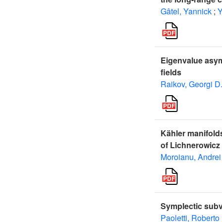
Gâtel, Yannick
;
Y
Eigenvalue asym
fields
Raikov, Georgi D
Kähler manifolds
of Lichnerowicz
Moroianu, Andrei
Symplectic subva
Paoletti, Roberto