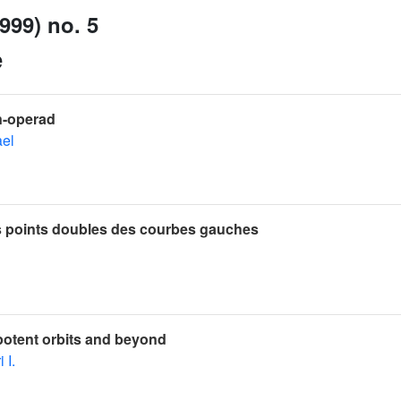
999) no. 5
e
n-operad
ael
des points doubles des courbes gauches
potent orbits and beyond
 I.