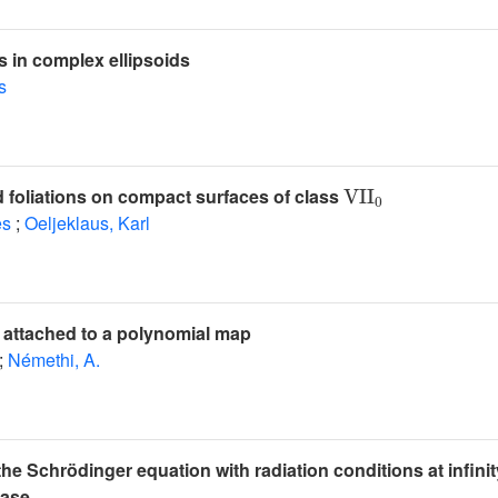
 in complex ellipsoids
s
VII
0
d foliations on compact surfaces of class
es
;
Oeljeklaus, Karl
attached to a polynomial map
;
Némethi, A.
the Schrödinger equation with radiation conditions at infinit
case