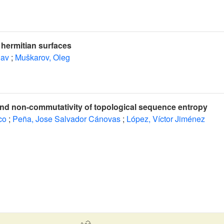
 hermitian surfaces
lav
;
Muškarov, Oleg
nd non-commutativity of topological sequence entropy
co
;
Peña, Jose Salvador Cánovas
;
López, Víctor Jiménez