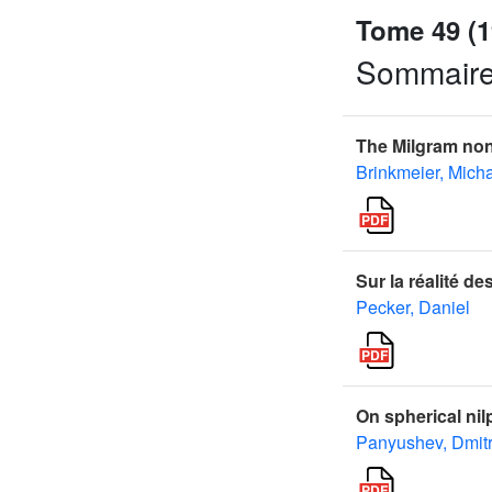
Tome 49 (1
Sommair
The Milgram no
Brinkmeier, Mich
Sur la réalité 
Pecker, Daniel
On spherical nil
Panyushev, Dmitri