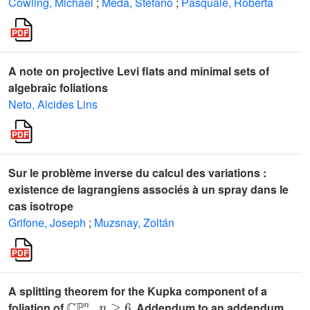
Cowling, Michael
;
Meda, Stefano
;
Pasquale, Roberta
A note on projective Levi flats and minimal sets of
algebraic foliations
Neto, Alcides Lins
Sur le problème inverse du calcul des variations :
existence de lagrangiens associés à un spray dans le
cas isotrope
Grifone, Joseph
;
Muzsnay, Zoltán
A splitting theorem for the Kupka component of a
ℂ
ℙ
n
,
n
≥
6
foliation of
. Addendum to an addendum