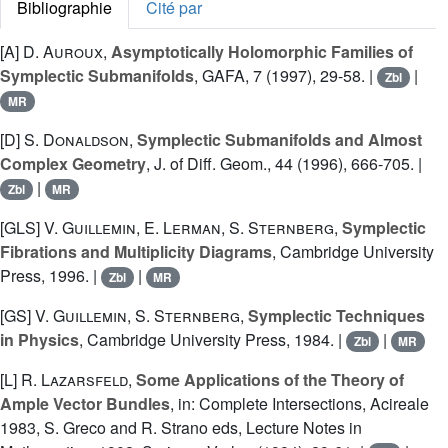
Bibliographie
Cité par
[A]
D. Auroux
,
Asymptotically Holomorphic Families of
Symplectic Submanifolds
, GAFA, 7 (1997), 29-58. |
|
Zbl
MR
[D]
S. Donaldson
,
Symplectic Submanifolds and Almost
Complex Geometry
, J. of Diff. Geom., 44 (1996), 666-705. |
|
Zbl
MR
[GLS]
V. Guillemin
,
E. Lerman
,
S. Sternberg
,
Symplectic
Fibrations and Multiplicity Diagrams
, Cambridge University
Press, 1996. |
|
Zbl
MR
[GS]
V. Guillemin
,
S. Sternberg
,
Symplectic Techniques
in Physics
, Cambridge University Press, 1984. |
|
Zbl
MR
[L]
R. Lazarsfeld
,
Some Applications of the Theory of
Ample Vector Bundles
, in: Complete Intersections, Acireale
1983, S. Greco and R. Strano eds, Lecture Notes in