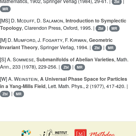
Mathematics, 1902, Springer Verlag (1984), 29-61. |
|
Zbl
MR
[MS]
D. Mcduff
,
D. Salamon
,
Introduction to Symplectic
Topology
, Clarendon Press, Oxford, 1995. |
|
Zbl
MR
[M]
D. Mumford
,
J. Fogarty
,
F. Kirwan
,
Geometric
Invariant Theory
, Springer Verlag, 1994. |
|
Zbl
MR
[S]
A. Sommese
,
Submanifolds of Abelian Varieties
, Math.
Ann., 233 (1978), 229-256. |
|
Zbl
MR
[W]
A. Weinstein
,
A Universal Phase Space for Particles
in a Yang-Mills Field
, Lett. Math. Phys., 2 (1977), 417-420. |
|
Zbl
MR