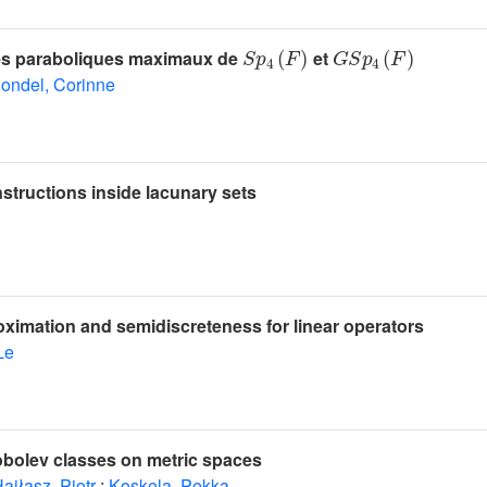
S
p
4
(
F
)
G
S
p
4
(
F
)
es paraboliques maximaux de
et
londel, Corinne
tructions inside lacunary sets
oximation and semidiscreteness for linear operators
Le
Sobolev classes on metric spaces
ajłasz, Piotr
;
Koskela, Pekka