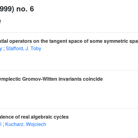
999) no. 6
e
ential operators on the tangent space of some symmetric sp
y
;
Stafford, J. Toby
ymplectic Gromov-Witten invariants coincide
lence of real algebraic cycles
l
;
Kucharz, Wojciech