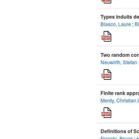
Types induits d
Blasco, Laure
;
B
Two random cons
Neuwirth, Stefan
Finite rank appr
Merdy, Christian 
Definitions of 
Franchi, Bruno
;
H