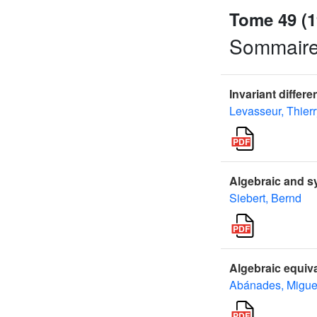
Tome 49 (1
Sommair
Invariant differ
Levasseur, Thierr
Algebraic and s
Siebert, Bernd
Algebraic equiva
Abánades, Migue