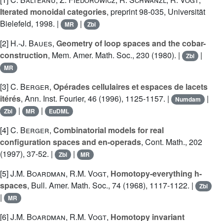
Iterated monoidal categories
, preprint 98-035, Universität
Bielefeld, 1998. |
|
MR
Zbl
[2]
H.-J. Baues
,
Geometry of loop spaces and the cobar-
construction
, Mem. Amer. Math. Soc., 230 (1980). |
|
Zbl
MR
[3]
C. Berger
,
Opérades cellulaires et espaces de lacets
itérés
, Ann. Inst. Fourier, 46 (1996), 1125-1157. |
|
Numdam
|
|
Zbl
MR
EuDML
[4]
C. Berger
,
Combinatorial models for real
configuration spaces and en-operads
, Cont. Math., 202
(1997), 37-52. |
|
Zbl
MR
[5]
J.M. Boardman
,
R.M. Vogt
,
Homotopy-everything h-
spaces
, Bull. Amer. Math. Soc., 74 (1968), 1117-1122. |
Zbl
|
MR
[6]
J.M. Boardman
,
R.M. Vogt
,
Homotopy invariant