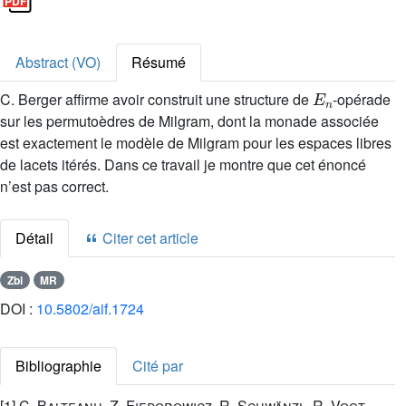
Abstract (VO)
Résumé
E
n
C. Berger affirme avoir construit une structure de
-opérade
sur les permutoèdres de Milgram, dont la monade associée
est exactement le modèle de Milgram pour les espaces libres
de lacets itérés. Dans ce travail je montre que cet énoncé
n’est pas correct.
Détail
Citer cet article
Zbl
MR
DOI :
10.5802/aif.1724
Bibliographie
Cité par
[1]
C. Balteanu
,
Z. Fiedorowicz
,
R. Schwänzl
,
R. Vogt
,