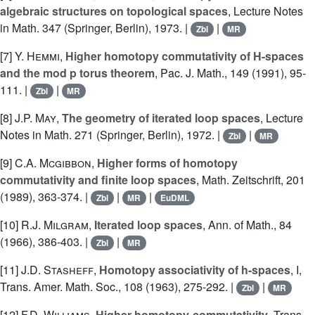
algebraic structures on topological spaces
, Lecture Notes
in Math. 347 (Springer, Berlin), 1973. |
|
Zbl
MR
[7]
Y. Hemmi
,
Higher homotopy commutativity of H-spaces
and the mod p torus theorem
, Pac. J. Math., 149 (1991), 95-
111. |
|
Zbl
MR
[8]
J.P. May
,
The geometry of iterated loop spaces
, Lecture
Notes in Math. 271 (Springer, Berlin), 1972. |
|
Zbl
MR
[9]
C.A. Mcgibbon
,
Higher forms of homotopy
commutativity and finite loop spaces
, Math. Zeitschrift, 201
(1989), 363-374. |
|
|
Zbl
MR
EuDML
[10]
R.J. Milgram
,
Iterated loop spaces
, Ann. of Math., 84
(1966), 386-403. |
|
Zbl
MR
[11]
J.D. Stasheff
,
Homotopy associativity of h-spaces
, I,
Trans. Amer. Math. Soc., 108 (1963), 275-292. |
|
Zbl
MR
[12]
F.D. Williams
,
Higher homotopy-commutativity
, Trans.