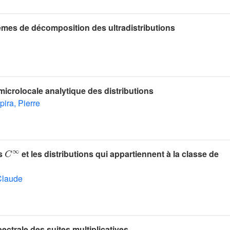
mes de décomposition des ultradistributions
icrolocale analytique des distributions
ira, Pierre
C
∞
ns
et les distributions qui appartiennent à la classe de
Claude
ectrale des suites multiplicatives