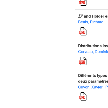
L
p
and Hölder es
Beals, Richard
Distributions in
Cerveau, Domini
Différents types
deux paramètre
Guyon, Xavier
;
P