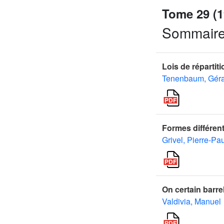
Tome 29 (1
Sommair
Lois de répartiti
Tenenbaum, Géra
Formes différent
Grivel, Pierre-Pa
On certain barr
Valdivia, Manuel