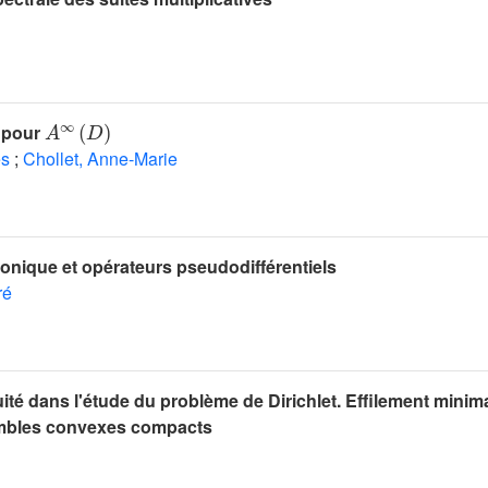
A
∞
(
D
)
 pour
es
;
Chollet, Anne-Marie
onique et opérateurs pseudodifférentiels
ré
ité dans l'étude du problème de Dirichlet. Effilement minim
embles convexes compacts