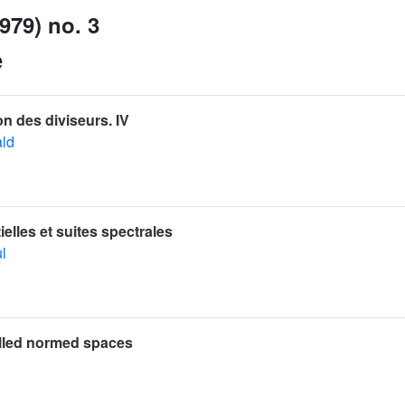
979) no. 3
e
on des diviseurs. IV
ld
ielles et suites spectrales
ul
elled normed spaces