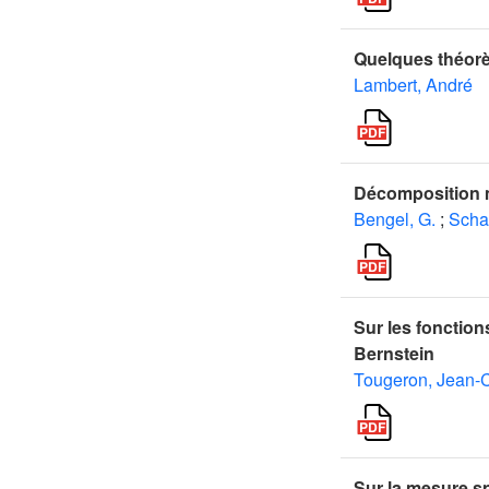
Quelques théorè
Lambert, André
Décomposition m
Bengel, G.
;
Schap
Sur les fonctio
Bernstein
Tougeron, Jean-
Sur la mesure sp