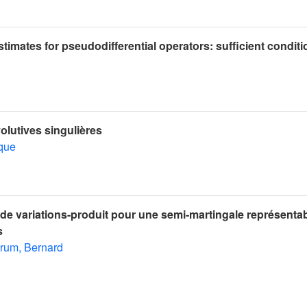
timates for pseudodifferential operators: sufficient conditi
volutives singulières
que
 de variations-produit pour une semi-martingale représentab
s
rum, Bernard