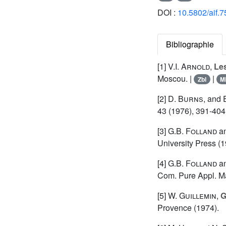
DOI :
10.5802/aif.7
Bibliographie
[1]
V.I. Arnold
,
Le
Moscou. |
|
Zbl
M
[2]
D. Burns
, and
43 (1976), 391-404
[3]
G.B. Folland
a
University Press (1
[4]
G.B. Folland
a
Com. Pure Appl. Ma
[5]
W. Guillemin
,
G
Provence (1974).