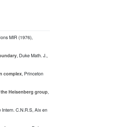
tions MIR (1976),
boundary
, Duke Math. J.,
n complex
, Princeton
n the Heisenberg group
,
 Intern. C.N.R.S, Aix en