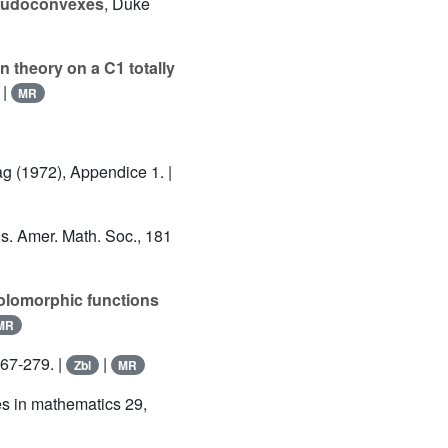
seudoconvexes
, Duke
 theory on a C1 totally
|
MR
ag (1972), Appendice 1. |
ns. Amer. Math. Soc., 181
holomorphic functions
MR
267-279. |
|
Zbl
MR
es in mathematics 29,