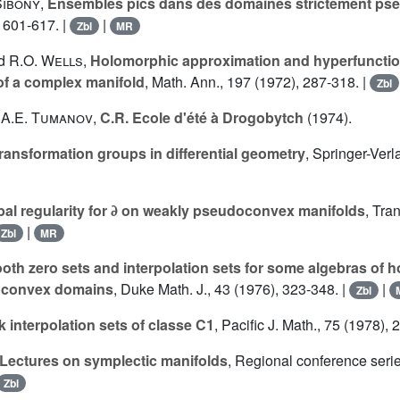
Sibony
,
Ensembles pics dans des domaines strictement p
, 601-617. |
|
Zbl
MR
d
R.O. Wells
,
Holomorphic approximation and hyperfunction
of a complex manifold
, Math. Ann., 197 (1972), 287-318. |
Zbl
t
A.E. Tumanov
,
C.R. Ecole d'été à Drogobytch
(1974).
ransformation groups in differential geometry
, Springer-Verl
bal regularity for ∂ on weakly pseudoconvex manifolds
, Tra
|
Zbl
MR
th zero sets and interpolation sets for some algebras of 
doconvex domains
, Duke Math. J., 43 (1976), 323-348. |
|
Zbl
 interpolation sets of classe C1
, Pacific J. Math., 75 (1978), 
Lectures on symplectic manifolds
, Regional conference seri
Zbl