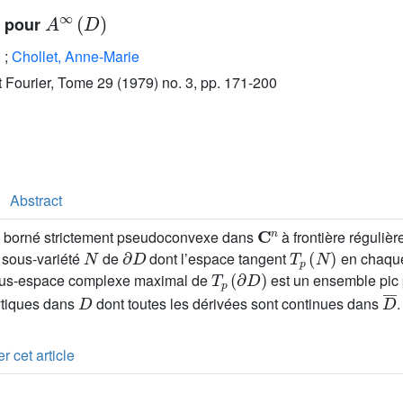
A
∞
(
D
)
s pour
;
Chollet, Anne-Marie
ut Fourier, Tome 29 (1979) no. 3, pp. 171-200
Abstract
C
n
borné strictement pseudoconvexe dans
à frontière réguliè
N
∂
D
T
p
(
N
)
 sous-variété
de
dont l’espace tangent
en chaque
T
p
(
∂
D
)
ous-espace complexe maximal de
est un ensemble pic
D
D
¯
ytiques dans
dont toutes les dérivées sont continues dans
.
r cet article