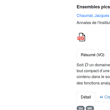
Ensembles pic
Chaumat, Jacques
Annales de l'Instit
Résumé (VO)
D
Soit
un domaine 
tout compact d’une
contenu dans le s
des fonctions anal
Détail
Cite
Zbl
MR