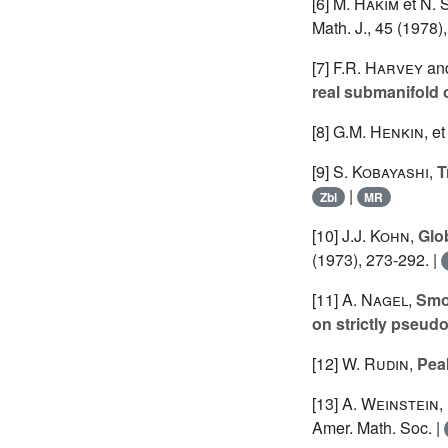
[6]
M. Hakim
et
N. 
Math. J., 45 (1978)
[7]
F.R. Harvey
an
real submanifold 
[8]
G.M. Henkin
, e
[9]
S. Kobayashi
,
T
|
Zbl
MR
[10]
J.J. Kohn
,
Glo
(1973), 273-292. |
[11]
A. Nagel
,
Smoo
on strictly pseu
[12]
W. Rudin
,
Peak
[13]
A. Weinstein
,
Amer. Math. Soc. |