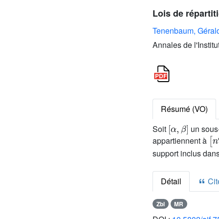
Lois de répartit
Tenenbaum, Géral
Annales de l'Instit
Résumé (VO)
[
α
,
β
]
Soit
un sous-
[
n
appartiennent à
support inclus dan
Détail
Cite
Zbl
MR