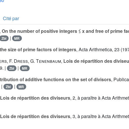
50
Cité par
,
On the number of positive integers ≤ x and free of prime fa
|
Zbl
MR
the size of prime factors of integers
, Acta Arithmetica, 23 (19
ers
,
F. Dress
,
G. Tenenbaum
,
Lois de répartition des divise
9. |
|
Zbl
MR
tribution of additive functions on the set of divisors
, Public
 |
|
Zbl
MR
Lois de répartition des diviseurs
, 2, à paraître à Acta Arithmet
Lois de répartition des diviseurs
, 3, à paraître à Acta Arithmet