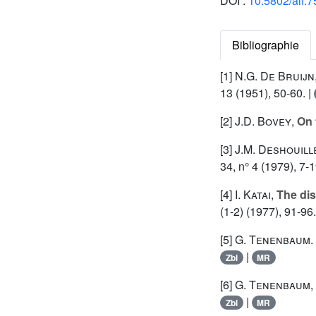
DOI :
10.5802/aif.7
Bibliographie
[1]
N.G. De Bruijn
13 (1951), 50-60. |
[2]
J.D. Bovey
,
On 
[3]
J.M. Deshouill
34, n° 4 (1979), 7-1
[4]
I. Katai
,
The dis
(1-2) (1977), 91-96.
[5]
G. Tenenbaum
.
|
Zbl
MR
[6]
G. Tenenbaum
,
|
Zbl
MR