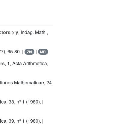
ctors > y
, Indag. Math.,
77), 65-80. |
|
Zbl
MR
urs
, 1, Acta Arithmetica,
ationes Mathematicae, 24
ica, 38, n° 1 (1980). |
ica, 39, n° 1 (1980). |