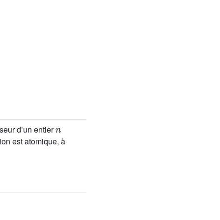
n
iseur d’un entier
tion est atomique, à