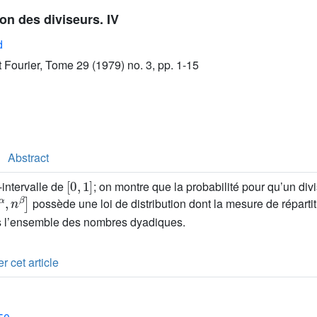
ion des diviseurs. IV
d
ut Fourier, Tome 29 (1979) no. 3, pp. 1-15
Abstract
[
0
,
1
]
intervalle de
; on montre que la probabilité pour qu’un div
α
,
n
β
]
possède une loi de distribution dont la mesure de réparti
s l’ensemble des nombres dyadiques.
r cet article