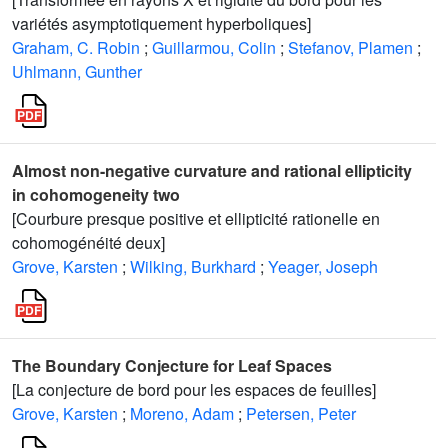
variétés asymptotiquement hyperboliques]
Graham, C. Robin
;
Guillarmou, Colin
;
Stefanov, Plamen
;
Uhlmann, Gunther
Almost non-negative curvature and rational ellipticity
in cohomogeneity two
[Courbure presque positive et ellipticité rationelle en
cohomogénéité deux]
Grove, Karsten
;
Wilking, Burkhard
;
Yeager, Joseph
The Boundary Conjecture for Leaf Spaces
[La conjecture de bord pour les espaces de feuilles]
Grove, Karsten
;
Moreno, Adam
;
Petersen, Peter