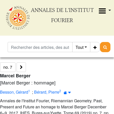
ANNALES DE L'INSTITUT
FOURIER
Tout
no. 7
Marcel Berger
[Marcel Berger : hommage]
1
2
Besson, Gérard
;
Bérard, Pierre
Annales de l'Institut Fourier, Riemannian Geometry. Past,
Present and Future an homage to Marcel Berger December
6–9, 2017, IHES, Bures-sur-Yvette, Tome 69 (2019) no. 7, pp.