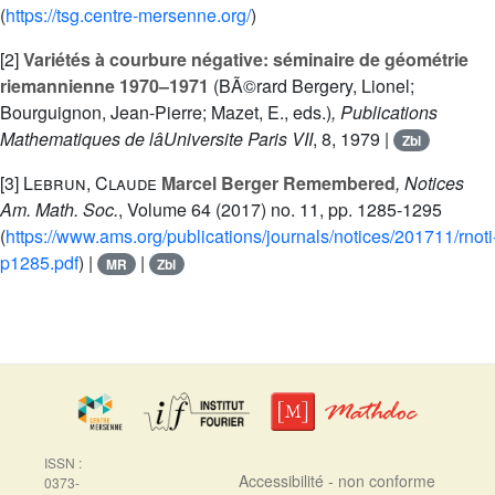
(
https://tsg.centre-mersenne.org/
)
[2]
Variétés à courbure négative: séminaire de géométrie
riemannienne 1970–1971
(BÃ©rard Bergery, Lionel;
Bourguignon, Jean-Pierre; Mazet, E., eds.)
, Publications
Mathematiques de lâUniversite Paris VII
, 8
, 1979 |
Zbl
[3]
Lebrun, Claude
Marcel Berger Remembered
, Notices
Am. Math. Soc.
, Volume 64
(2017) no. 11, pp. 1285-1295
(
https://www.ams.org/publications/journals/notices/201711/rnoti
p1285.pdf
) |
|
MR
Zbl
ISSN :
Accessibilité - non conforme
0373-