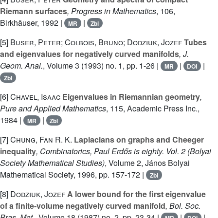
Riemann surfaces
, Progress in Mathematics
, 106
,
Birkhäuser, 1992 |
|
MR
Zbl
[5]
Buser, Peter; Colbois, Bruno; Dodziuk, Jozef
Tubes
and eigenvalues for negatively curved manifolds
, J.
Geom. Anal.
, Volume 3
(1993) no. 1, pp. 1-26 |
|
|
MR
DOI
Zbl
[6]
Chavel, Isaac
Eigenvalues in Riemannian geometry
,
Pure and Applied Mathematics
, 115
, Academic Press Inc.,
1984 |
|
MR
Zbl
[7]
Chung, Fan R. K.
Laplacians on graphs and Cheeger
inequality
, Combinatorics, Paul Erdős is eighty. Vol. 2
(Bolyai
Society Mathematical Studies)
, Volume 2
, János Bolyai
Mathematical Society, 1996, pp. 157-172 |
Zbl
[8]
Dodziuk, Jozef
A lower bound for the first eigenvalue
of a finite-volume negatively curved manifold
, Bol. Soc.
Bras. Mat.
, Volume 18
(1987) no. 2, pp. 23-34 |
|
|
MR
DOI