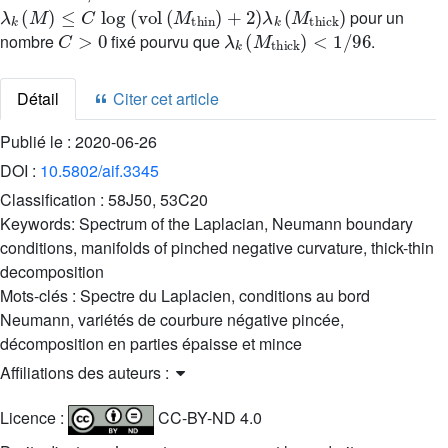
λ
k
(
M
)
≤
C
log
(
vol
(
M
thin
)
+
2
)
λ
k
(
M
thick
)
pour un
C
>
0
λ
k
(
M
thick
)
<
1
/
96
nombre
fixé pourvu que
.
Détail
Citer cet article
Publié le :
2020-06-26
DOI :
10.5802/aif.3345
Classification :
58J50, 53C20
Keywords:
Spectrum of the Laplacian, Neumann boundary
conditions, manifolds of pinched negative curvature, thick-thin
decomposition
Mots-clés :
Spectre du Laplacien, conditions au bord
Neumann, variétés de courbure négative pincée,
décomposition en parties épaisse et mince
Affiliations des auteurs :
Licence :
CC-BY-ND 4.0