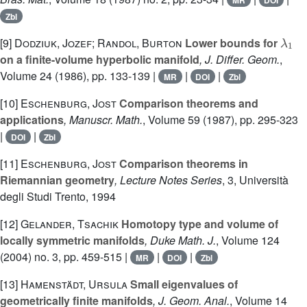
Zbl
λ
1
[9]
Dodziuk, Jozef; Randol, Burton
Lower bounds for
on a finite-volume hyperbolic manifold
, J. Differ. Geom.
,
Volume 24
(1986), pp. 133-139 |
|
|
MR
DOI
Zbl
[10]
Eschenburg, Jost
Comparison theorems and
applications
, Manuscr. Math.
, Volume 59
(1987), pp. 295-323
|
|
DOI
Zbl
[11]
Eschenburg, Jost
Comparison theorems in
Riemannian geometry
, Lecture Notes Series
, 3
, Università
degli Studi Trento, 1994
[12]
Gelander, Tsachik
Homotopy type and volume of
locally symmetric manifolds
, Duke Math. J.
, Volume 124
(2004) no. 3, pp. 459-515 |
|
|
MR
DOI
Zbl
[13]
Hamenstädt, Ursula
Small eigenvalues of
geometrically finite manifolds
, J. Geom. Anal.
, Volume 14