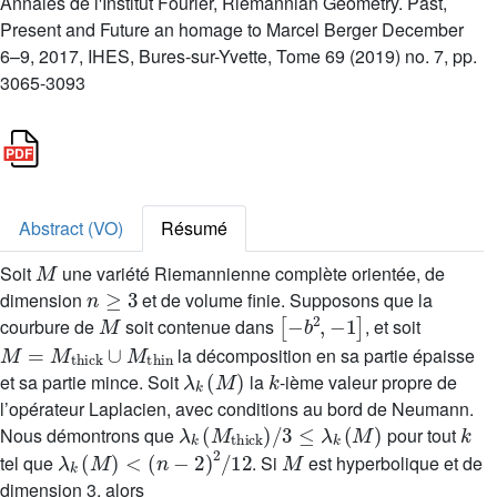
Annales de l'Institut Fourier, Riemannian Geometry. Past,
Present and Future an homage to Marcel Berger December
6–9, 2017, IHES, Bures-sur-Yvette, Tome 69 (2019) no. 7, pp.
3065-3093
Abstract (VO)
Résumé
M
Soit
une variété Riemannienne complète orientée, de
n
≥
3
dimension
et de volume finie. Supposons que la
M
[
-
b
2
,
-
1
]
courbure de
soit contenue dans
, et soit
M
=
M
thick
∪
M
thin
la décomposition en sa partie épaisse
λ
k
(
M
)
k
et sa partie mince. Soit
la
-ième valeur propre de
l’opérateur Laplacien, avec conditions au bord de Neumann.
λ
k
(
M
thick
)
/
3
≤
λ
k
(
M
)
k
Nous démontrons que
pour tout
λ
k
(
M
)
<
(
n
-
2
)
2
/
12
M
tel que
. Si
est hyperbolique et de
dimension 3, alors