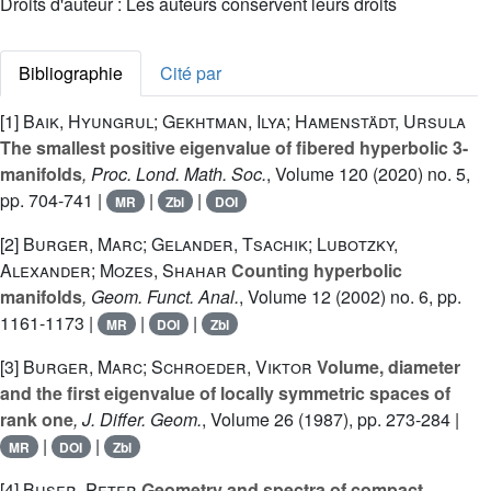
Droits d'auteur : Les auteurs conservent leurs droits
Bibliographie
Cité par
[1]
Baik, Hyungrul; Gekhtman, Ilya; Hamenstädt, Ursula
The smallest positive eigenvalue of fibered hyperbolic 3-
manifolds
, Proc. Lond. Math. Soc.
, Volume 120
(2020) no. 5,
pp. 704-741 |
|
|
MR
Zbl
DOI
[2]
Burger, Marc; Gelander, Tsachik; Lubotzky,
Alexander; Mozes, Shahar
Counting hyperbolic
manifolds
, Geom. Funct. Anal.
, Volume 12
(2002) no. 6, pp.
1161-1173 |
|
|
MR
DOI
Zbl
[3]
Burger, Marc; Schroeder, Viktor
Volume, diameter
and the first eigenvalue of locally symmetric spaces of
rank one
, J. Differ. Geom.
, Volume 26
(1987), pp. 273-284 |
|
|
MR
DOI
Zbl
[4]
Buser, Peter
Geometry and spectra of compact