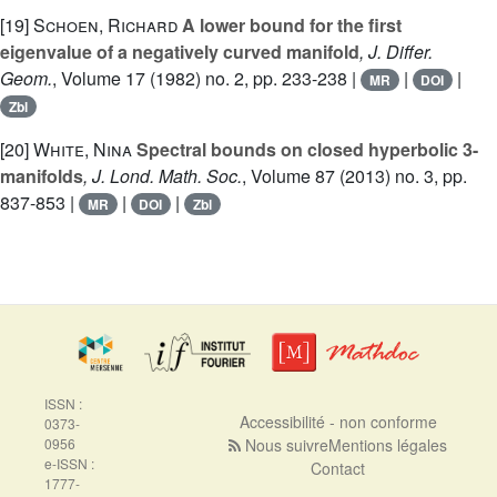
[19]
Schoen, Richard
A lower bound for the first
eigenvalue of a negatively curved manifold
, J. Differ.
Geom.
, Volume 17
(1982) no. 2, pp. 233-238 |
|
|
MR
DOI
Zbl
[20]
White, Nina
Spectral bounds on closed hyperbolic 3-
manifolds
, J. Lond. Math. Soc.
, Volume 87
(2013) no. 3, pp.
837-853 |
|
|
MR
DOI
Zbl
ISSN :
Accessibilité - non conforme
0373-
0956
Nous suivre
Mentions légales
e-ISSN :
Contact
1777-