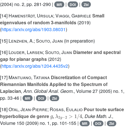
(2004) no. 2, pp. 281-290 |
|
|
MR
DOI
Zbl
[14]
Hamenstädt, Ursula; Viaggi, Gabriele
Small
eigenvalues of random 3-manifolds
(2019)
(
https://arxiv.org/abs/1903.08031
)
[15]
Lenzhen, A.; Souto, Juan
(in preparation)
[16]
Louder, Larsen; Souto, Juan
Diameter and spectral
gap for planar graphs
(2012)
(
https://arxiv.org/abs/1204.4435v2
)
[17]
Mantuano, Tatiana
Discretization of Compact
Riemannian Manifolds Applied to the Spectrum of
Laplacian
, Ann. Global Anal. Geom.
, Volume 27
(2005) no. 1,
pp. 33-46 |
|
|
MR
DOI
Zbl
[18]
Otal, Jean-Pierre; Rosas, Eulalio
Pour toute surface
g
λ
2
g
-
2
>
1
/
4
hyperbolique de genre
,
, Duke Math. J.
,
Volume 150
(2009) no. 1, pp. 101-155 |
|
|
MR
DOI
Zbl