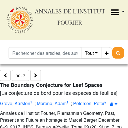
ANNALES DE L'INSTITUT
FOURIER
Tout
no. 7
The Boundary Conjecture for Leaf Spaces
[La conjecture de bord pour les espaces de feuilles]
1
1
2
Grove, Karsten
;
Moreno, Adam
;
Petersen, Peter
Annales de l'Institut Fourier, Riemannian Geometry. Past,
Present and Future an homage to Marcel Berger December
6–9, 2017, IHES, Bures-sur-Yvette, Tome 69 (2019) no. 7, pp.