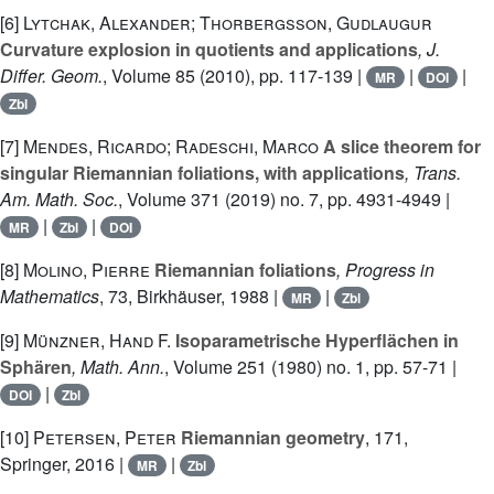
[6]
Lytchak, Alexander; Thorbergsson, Gudlaugur
Curvature explosion in quotients and applications
, J.
Differ. Geom.
, Volume 85
(2010), pp. 117-139 |
|
|
MR
DOI
Zbl
[7]
Mendes, Ricardo; Radeschi, Marco
A slice theorem for
singular Riemannian foliations, with applications
, Trans.
Am. Math. Soc.
, Volume 371
(2019) no. 7, pp. 4931-4949 |
|
|
MR
Zbl
DOI
[8]
Molino, Pierre
Riemannian foliations
, Progress in
Mathematics
, 73
, Birkhäuser, 1988 |
|
MR
Zbl
[9]
Münzner, Hand F.
Isoparametrische Hyperflächen in
Sphären
, Math. Ann.
, Volume 251
(1980) no. 1, pp. 57-71 |
|
DOI
Zbl
[10]
Petersen, Peter
Riemannian geometry
, 171
,
Springer, 2016 |
|
MR
Zbl