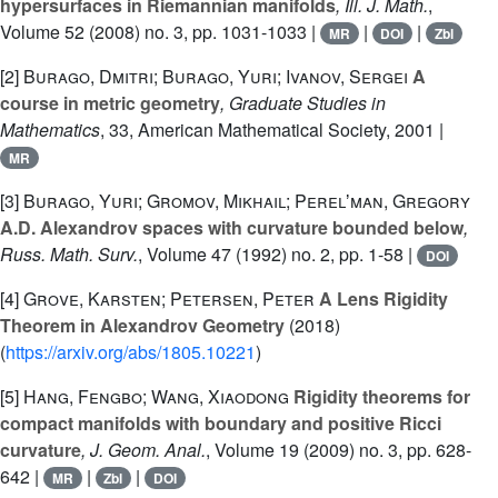
hypersurfaces in Riemannian manifolds
, Ill. J. Math.
,
Volume 52
(2008) no. 3, pp. 1031-1033 |
|
|
MR
DOI
Zbl
[2]
Burago, Dmitri; Burago, Yuri; Ivanov, Sergei
A
course in metric geometry
, Graduate Studies in
Mathematics
, 33
, American Mathematical Society, 2001 |
MR
[3]
Burago, Yuri; Gromov, Mikhail; Perelʼman, Gregory
A.D. Alexandrov spaces with curvature bounded below
,
Russ. Math. Surv.
, Volume 47
(1992) no. 2, pp. 1-58 |
DOI
[4]
Grove, Karsten; Petersen, Peter
A Lens Rigidity
Theorem in Alexandrov Geometry
(2018)
(
https://arxiv.org/abs/1805.10221
)
[5]
Hang, Fengbo; Wang, Xiaodong
Rigidity theorems for
compact manifolds with boundary and positive Ricci
curvature
, J. Geom. Anal.
, Volume 19
(2009) no. 3, pp. 628-
642 |
|
|
MR
Zbl
DOI