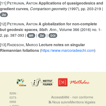
[11]
Petrunin, Anton
Applications of quasigeodesics and
gradient curves
, Comparison geometry
(1997), pp. 203-219 |
Zbl
[12]
Petrunin, Anton
A globalization for non-complete
but geodesic spaces
, Math. Ann.
, Volume 366
(2016) no. 1-
2, pp. 387-393 |
|
|
MR
Zbl
DOI
[13]
Radeschi, Marco
Lecture notes on singular
Riemannian foliations
(
https://www.marcoradeschi.com
)
ISSN :
Accessibilité - non conforme
0373-
0956
Nous suivre
Mentions légales
e-ISSN :