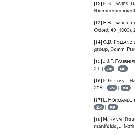
[12]
E.B. Davies
,
G
Riemannian manif
[13]
E.B. Davies
a
Oxford, 40 (1989), 
[14]
G.B. Folland
group
, Comm. Pure
[15]
J.J.F. Fournie
21. |
|
Zbl
MR
[16]
F. Holland
,
Ha
305. |
|
Zbl
MR
[17]
L. Hörmande
|
Zbl
MR
[18]
M. Kanai
,
Roug
manifolds
, J. Mat