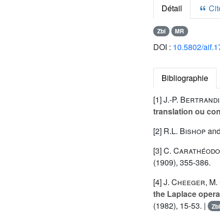
Détail
Cite
Zbl
MR
DOI :
10.5802/aif.
Bibliographie
[1]
J.-P. Bertrand
translation ou co
[2]
R.L. Bishop
an
[3]
C. Carathéod
(1909), 355-386.
[4]
J. Cheeger
,
M.
the Laplace opera
(1982), 15-53. |
Zbl