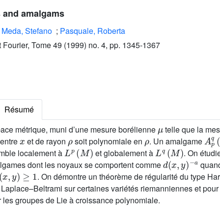
ls and amalgams
;
Meda, Stefano
;
Pasquale, Roberta
ut Fourier, Tome 49 (1999) no. 4, pp. 1345-1367
Résumé
μ
ace métrique, muni d’une mesure borélienne
telle que la me
x
ρ
ρ
A
p
entre
et de rayon
soit polynomiale en
. Un amalgame
L
p
(
M
)
L
q
(
M
)
emble localement à
et globalement à
. On étudi
d
(
x
,
y
)
-
a
malgames dont les noyaux se comportent comme
quan
(
x
,
y
)
≥
1
. On démontre un théorème de régularité du type H
 Laplace–Beltrami sur certaines variétés riemanniennes et pour
r les groupes de Lie à croissance polynomiale.