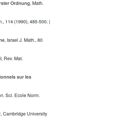
erster Ordnung
, Math.
th., 114 (1990), 485-500. |
nne
, Israel J. Math., 80
i
, Rev. Mat.
onnels sur les
nn. Sci. Ecole Norm.
2, Cambridge University