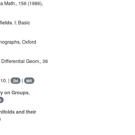
ta Math., 156 (1986),
fields
. I: Basic
nographs, Oxford
. Differential Geom., 36
410. |
|
Zbl
MR
ry on Groups
,
l
ifolds and their