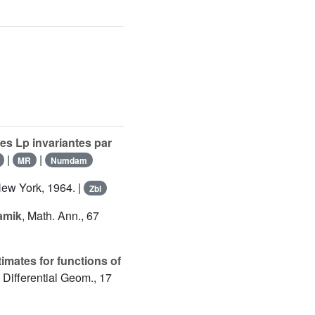
es Lp invariantes par
|
|
MR
Numdam
ew York, 1964. |
Zbl
amik
, Math. Ann., 67
imates for functions of
. Differential Geom., 17