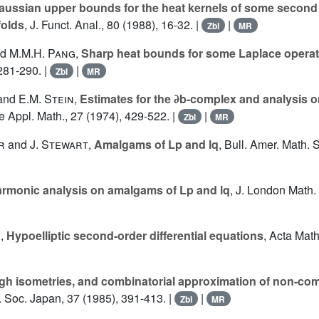
aussian upper bounds for the heat kernels of some second
olds
, J. Funct. Anal., 80 (1988), 16-32. |
|
Zbl
MR
nd
M.M.H. Pang
,
Sharp heat bounds for some Laplace opera
281-290. |
|
Zbl
MR
and
E.M. Stein
,
Estimates for the ∂b-complex and analysis 
 Appl. Math., 27 (1974), 429-522. |
|
Zbl
MR
r
and
J. Stewart
,
Amalgams of Lp and lq
, Bull. Amer. Math. S
rmonic analysis on amalgams of Lp and lq
, J. London Math.
r
,
Hypoelliptic second-order differential equations
, Acta Math
h isometries, and combinatorial approximation of non-c
h. Soc. Japan, 37 (1985), 391-413. |
|
Zbl
MR