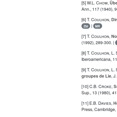
[5]
W.L. Chow
,
Übe
Ann., 117 (1940), 9
[6]
T. Coulhon
,
Di
|
Zbl
MR
[7]
T. Coulhon
,
No
(1992), 289-300. |
[8]
T. Coulhon
,
L.
Iberoamericana, 11
[9]
T. Coulhon
,
L.
groupes de Lie
, J
[10]
C.B. Croke
,
S
Sup., 13 (1980), 41
[11]
E.B. Davies
,
H
Press, Cambridge, 