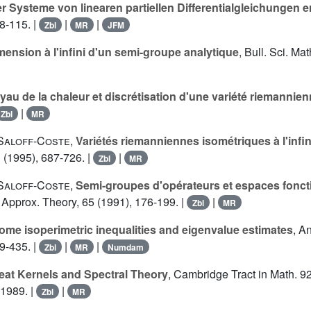
r Systeme von linearen partiellen Differentialgleichungen 
8-115. |
|
|
Zbl
MR
JFM
mension à l'infini d'un semi-groupe analytique
, Bull. Sci. Ma
yau de la chaleur et discrétisation d'une variété riemannie
|
Zbl
MR
 Saloff-Coste
,
Variétés riemanniennes isométriques à l'infin
 (1995), 687-726. |
|
Zbl
MR
 Saloff-Coste
,
Semi-groupes d'opérateurs et espaces foncti
. Approx. Theory, 65 (1991), 176-199. |
|
Zbl
MR
ome isoperimetric inequalities and eigenvalue estimates
, A
9-435. |
|
|
Zbl
MR
Numdam
eat Kernels and Spectral Theory
, Cambridge Tract in Math. 9
1989. |
|
Zbl
MR