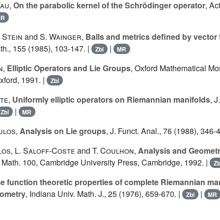
Yau
,
On the parabolic kernel of the Schrödinger operator
, Ac
MR
 Stein
and
S. Wainger
,
Balls and metrics defined by vector 
th., 155 (1985), 103-147. |
|
Zbl
MR
n
,
Elliptic Operators and Lie Groups
, Oxford Mathematical Mo
xford, 1991. |
Zbl
ste
,
Uniformly elliptic operators on Riemannian manifolds
, J
|
Zbl
MR
ulos
,
Analysis on Lie groups
, J. Funct. Anal., 76 (1988), 346-
los
,
L. Saloff-Coste
and
T. Coulhon
,
Analysis and Geomet
 Math. 100, Cambridge University Press, Cambridge, 1992. |
Zb
 function theoretic properties of complete Riemannian man
eometry
, Indiana Univ. Math. J., 25 (1976), 659-670. |
|
Zbl
MR