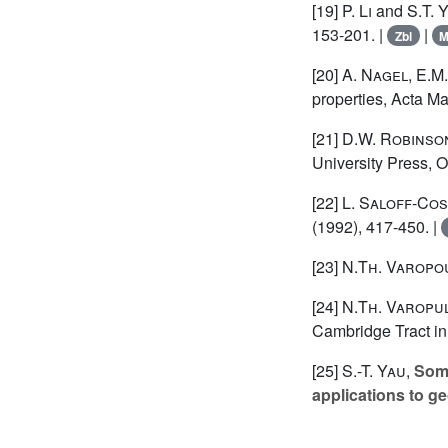
[19]
P. Li
and
S.T. 
153-201. |
|
Zbl
[20]
A. Nagel
,
E.M.
properties, Acta Ma
[21]
D.W. Robinso
University Press, O
[22]
L. Saloff-Co
(1992), 417-450. |
[23]
N.Th. Varopo
[24]
N.Th. Varopu
Cambridge Tract in
[25]
S.-T. Yau
,
Some
applications to g