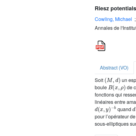
Riesz potentia
Cowling, Michael
Annales de l'Instit
Abstract (VO)
(
M
,
d
)
Soit
un esp
B
(
x
,
ρ
)
boule
de c
fonctions qui ress
linéaires entre a
d
(
x
,
y
)
-
b
d
quand
pour l’opérateur de
sous-elliptiques su