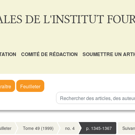
LES DE L'INSTITUT FOUR
TATION
COMITÉ DE RÉDACTION
SOUMETTRE UN ART
raître
Feuilleter
illeter
Tome 49 (1999)
no. 4
p. 1345-1367
Suivan