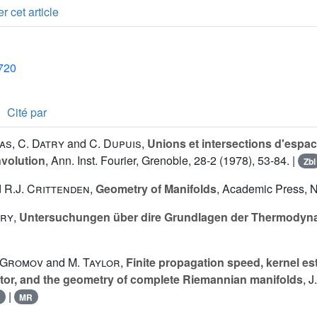
r cet article
1720
Cité par
ias
,
C. Datry
and
C. Dupuis
,
Unions et intersections d'espac
nvolution
, Ann. Inst. Fourier, Grenoble, 28-2 (1978), 53-84. |
Zbl
d
R.J. Crittenden
,
Geometry of Manifolds
, Academic Press, N
ory
,
Untersuchungen über dire Grundlagen der Thermodyn
 Gromov
and
M. Taylor
,
Finite propagation speed, kernel est
tor, and the geometry of complete Riemannian manifolds
, J
|
MR