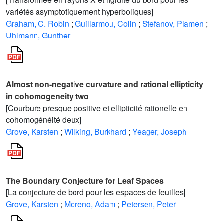
variétés asymptotiquement hyperboliques]
Graham, C. Robin
;
Guillarmou, Colin
;
Stefanov, Plamen
;
Uhlmann, Gunther
Almost non-negative curvature and rational ellipticity
in cohomogeneity two
[Courbure presque positive et ellipticité rationelle en
cohomogénéité deux]
Grove, Karsten
;
Wilking, Burkhard
;
Yeager, Joseph
The Boundary Conjecture for Leaf Spaces
[La conjecture de bord pour les espaces de feuilles]
Grove, Karsten
;
Moreno, Adam
;
Petersen, Peter