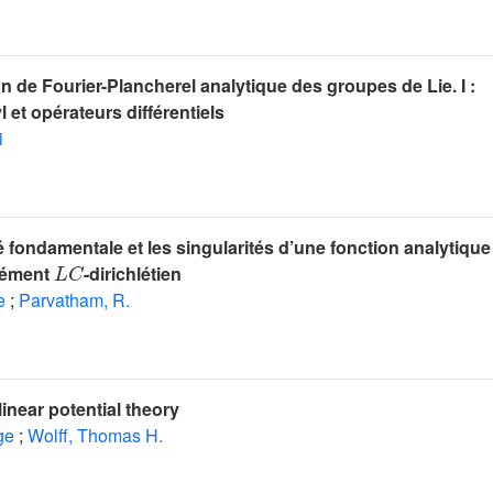
n de Fourier-Plancherel analytique des groupes de Lie. I :
 et opérateurs différentiels
i
é fondamentale et les singularités d’une fonction analytique
L
C
élément
-dirichlétien
e
;
Parvatham, R.
linear potential theory
ge
;
Wolff, Thomas H.