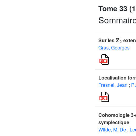
Tome 33 (1
Sommair
𝐙
2
Sur les
-exte
Gras, Georges
Localisation for
Fresnel, Jean
;
Pu
Cohomologie 3-di
symplectique
Wilde, M. De
;
Le