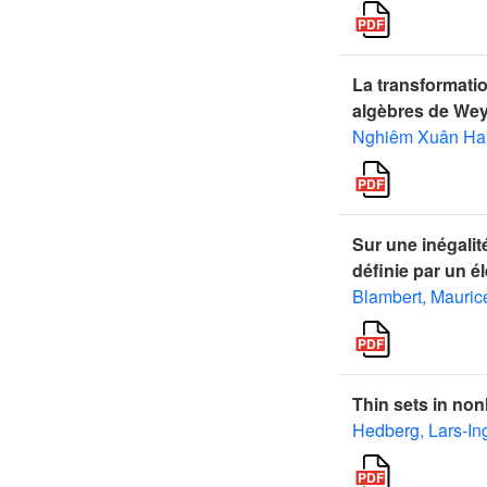
La transformatio
algèbres de Weyl
Nghiêm Xuân Ha
Sur une inégalit
définie par un 
Blambert, Mauric
Thin sets in non
Hedberg, Lars-In