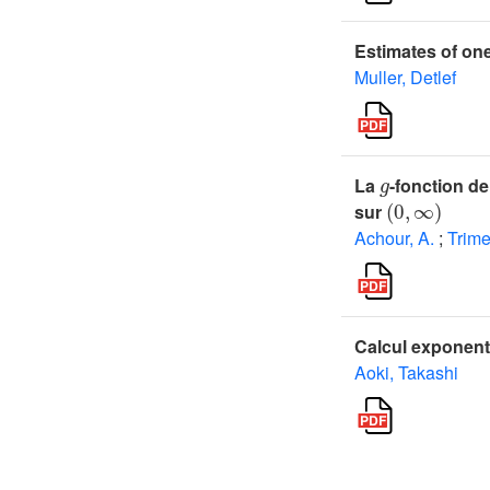
Estimates of one
Muller, Detlef
g
La
-fonction de
(
0
,
∞
)
sur
Achour, A.
;
Trime
Calcul exponentie
Aoki, Takashi