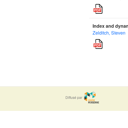
Index and dynam
Zelditch, Steven
Diffusé par :
ISSN : 0373-
e-ISSN : 1777