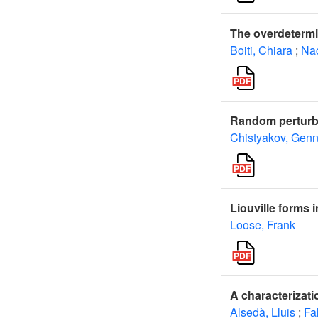
The overdeterm
Boiti, Chiara
;
Nac
Random perturba
Chistyakov, Genn
Liouville forms
Loose, Frank
A characterizati
Alsedà, Lluis
;
Fa