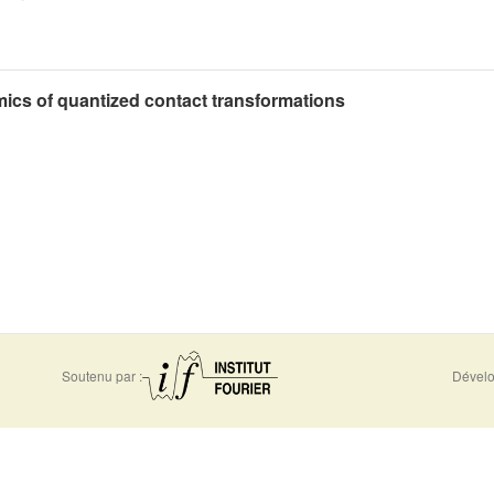
ics of quantized contact transformations
Soutenu par :
Dévelo
0956
Accessibilité - non conforme
Nous 
-5310