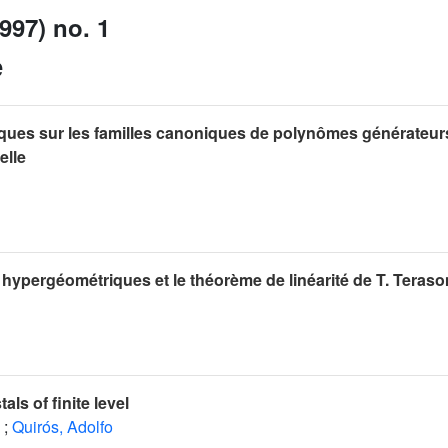
997) no. 1
e
ues sur les familles canoniques de polynômes générateur
elle
hypergéométriques et le théorème de linéarité de T. Teras
als of finite level
;
Quirós, Adolfo