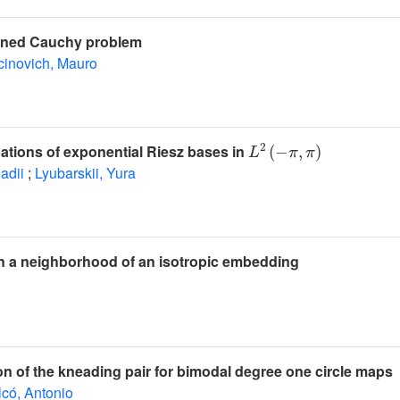
ined Cauchy problem
inovich, Mauro
L
2
(
-
π
,
π
)
tions of exponential Riesz bases in
adii
;
Lyubarskii, Yura
 in a neighborhood of an isotropic embedding
on of the kneading pair for bimodal degree one circle maps
lcó, Antonio