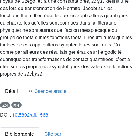
noyau de Szegö, et, à une constante près,
définit une
des lois de transformation de Hermite–Jacobi sur les
fonctions thêta. Il en résulte que les applications quantiques
du chat (telles qu’elles sont connues dans la littérature
physique) ne sont autres que l’action métaplectique du
groupe de thêta sur les fonctions thêta. Il résulte aussi que les
indices de ces applications symplectiques sont nuls. On
donne par ailleurs des résultats généraux sur l’ergodicité
quantique des transformations de contact quantifiées, c’est-à-
dire, sur les propriétés asymptotiques des valeurs et fonctions
Π
A
χ
Π
propres de
.
Détail
Citer cet article
Zbl
MR
DOI :
10.5802/aif.1568
Bibliographie
Cité par