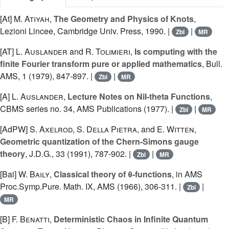
[At]
M. Atiyah
,
The Geometry and Physics of Knots
,
Lezioni Lincee, Cambridge Univ. Press, 1990. |
|
Zbl
MR
[AT]
L. Auslander
and
R. Tolimieri
,
Is computing with the
finite Fourier transform pure or applied mathematics
, Bull.
AMS, 1 (1979), 847-897. |
|
Zbl
MR
[A]
L. Auslander
,
Lecture Notes on Nil-theta Functions
,
CBMS series no. 34, AMS Publications (1977). |
|
Zbl
MR
[AdPW]
S. Axelrod
,
S. Della Pietra
, and
E. Witten
,
Geometric quantization of the Chern-Simons gauge
theory
, J.D.G., 33 (1991), 787-902. |
|
Zbl
MR
[Bai]
W. Baily
,
Classical theory of θ-functions
, in AMS
Proc.Symp.Pure. Math. IX, AMS (1966), 306-311. |
|
Zbl
MR
[B]
F. Benatti
,
Deterministic Chaos in Infinite Quantum