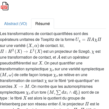
Abstract (VO)
Résumé
Les transformations de contact quantifiées sont des
U
χ
=
Π
A
χ
Π
opérateurs unitaires de Toeplitz de la forme
(
X
,
α
)
sur une variété
de contact. Ici,
Π
:
H
2
(
X
)
→
L
2
(
X
)
χ
est un projecteur de Szegö,
est
A
une transformation de contact, et
est un opérateur
X
pseudodifférentiel sur
. On peut quantifier une
χ
o
transformation symplectique
sur une variété symplectique
(
M
,
ω
)
χ
o
de cette façon lorsque
se relève en une
χ
transformation de contact
sur le fibré “pré-quantique” en
X
→
M
cercles
. On montre que les automorphismes
χ
o
(
M
,
∑
d
x
i
∧
d
ξ
i
)
symplectiques
d’un tore
sont de ce
X
type : le fibré
est alors le quotient du groupe de
δ
Π
Heisenberg par son réseau entier
, le projecteur
est le
Π
χ
Π