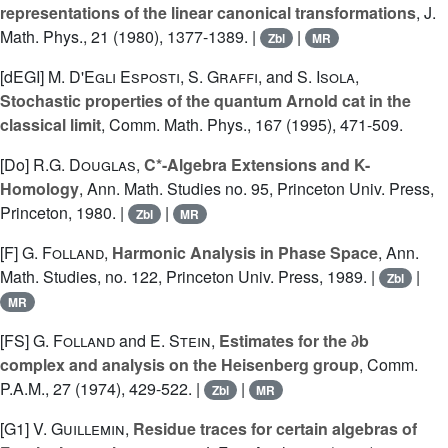
representations of the linear canonical transformations
, J.
Math. Phys., 21 (1980), 1377-1389. |
|
Zbl
MR
[dEGI]
M. D'Egli Esposti
,
S. Graffi
, and
S. Isola
,
Stochastic properties of the quantum Arnold cat in the
classical limit
, Comm. Math. Phys., 167 (1995), 471-509.
[Do]
R.G. Douglas
,
C*-Algebra Extensions and K-
Homology
, Ann. Math. Studies no. 95, Princeton Univ. Press,
Princeton, 1980. |
|
Zbl
MR
[F]
G. Folland
,
Harmonic Analysis in Phase Space
, Ann.
Math. Studies, no. 122, Princeton Univ. Press, 1989. |
|
Zbl
MR
[FS]
G. Folland
and
E. Stein
,
Estimates for the ∂b
complex and analysis on the Heisenberg group
, Comm.
P.A.M., 27 (1974), 429-522. |
|
Zbl
MR
[G1]
V. Guillemin
,
Residue traces for certain algebras of