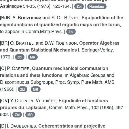
Astérisque 34-35, (1976), 123-164. |
|
Zbl
Numdam
[BdB]
A. Bouzouina
and
S. De Bièvre
,
Equipartition of the
eigenfunctions of quantized ergodic maps on the torus
,
to appear in Comm.Math.Phys. |
Zbl
[BR]
O. Bratteli
and
D.W. Robinson
,
Operator Algebras
and Quantum Statistical Mechanics I
, Springer-Verlay,
1979. |
|
Zbl
MR
[C]
P. Cartier
,
Quantum mechanical commutation
relations and theta functions
, in Algebraic Groups and
Discontinuous Subgroups, Proc. Symp. Pure Math. AMS
(1966). |
|
Zbl
MR
[CV]
Y. Colin De Verdière
,
Ergodicité et functions
propres du Laplacian
, Comm. Math. Phys., 102 (1985), 497-
502. |
|
Zbl
MR
[D]
I. Daubechies
,
Coherent states and projective