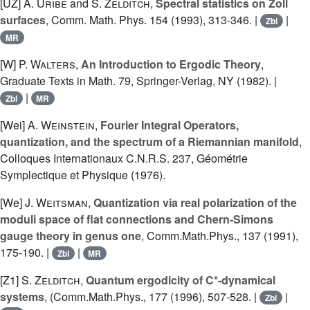
[UZ]
A. Uribe
and
S. Zelditch
,
Spectral statistics on Zoll
surfaces
, Comm. Math. Phys. 154 (1993), 313-346. |
|
Zbl
MR
[W]
P. Walters
,
An Introduction to Ergodic Theory
,
Graduate Texts in Math. 79, Springer-Verlag, NY (1982). |
|
Zbl
MR
[Wei]
A. Weinstein
,
Fourier Integral Operators,
quantization, and the spectrum of a Riemannian manifold
,
Colloques Internationaux C.N.R.S. 237, Géométrie
Symplectique et Physique (1976).
[We]
J. Weitsman
,
Quantization via real polarization of the
moduli space of flat connections and Chern-Simons
gauge theory in genus one
, Comm.Math.Phys., 137 (1991),
175-190. |
|
Zbl
MR
[Z1]
S. Zelditch
,
Quantum ergodicity of C*-dynamical
systems
, (Comm.Math.Phys., 177 (1996), 507-528. |
|
Zbl