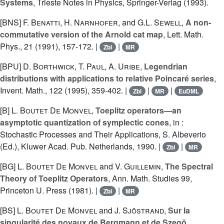
Systems
, Trieste Notes in Physics, Springer-Verlag (1993).
[BNS]
F. Benatti
,
H. Narnhofer
, and
G.L. Sewell
,
A non-
commutative version of the Arnold cat map
, Lett. Math.
Phys., 21 (1991), 157-172. |
|
Zbl
MR
[BPU]
D. Borthwick
,
T. Paul
,
A. Uribe
,
Legendrian
distributions with applications to relative Poincaré series
,
Invent. Math., 122 (1995), 359-402. |
|
|
Zbl
MR
EuDML
[B]
L. Boutet De Monvel
,
Toeplitz operators—an
asymptotic quantization of symplectic cones
, in :
Stochastic Processes and Their Applications, S. Albeverio
(Ed.), Kluwer Acad. Pub. Netherlands, 1990. |
|
Zbl
MR
[BG]
L. Boutet De Monvel
and
V. Guillemin
,
The Spectral
Theory of Toeplitz Operators
, Ann. Math. Studies 99,
Princeton U. Press (1981). |
|
Zbl
MR
[BS]
L. Boutet De Monvel
and
J. Sjöstrand
,
Sur la
singularité des noyaux de Bergmann et de Szegö
,