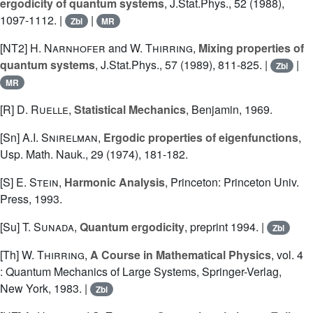
ergodicity of quantum systems
, J.Stat.Phys., 52 (1988),
1097-1112. |
|
Zbl
MR
[NT2]
H. Narnhofer
and
W. Thirring
,
Mixing properties of
quantum systems
, J.Stat.Phys., 57 (1989), 811-825. |
|
Zbl
MR
[R]
D. Ruelle
,
Statistical Mechanics
, Benjamin, 1969.
[Sn]
A.I. Snirelman
,
Ergodic properties of eigenfunctions
,
Usp. Math. Nauk., 29 (1974), 181-182.
[S]
E. Stein
,
Harmonic Analysis
, Princeton: Princeton Univ.
Press, 1993.
[Su]
T. Sunada
,
Quantum ergodicity
, preprint 1994. |
Zbl
[Th]
W. Thirring
,
A Course in Mathematical Physics
, vol. 4
: Quantum Mechanics of Large Systems, Springer-Verlag,
New York, 1983. |
Zbl