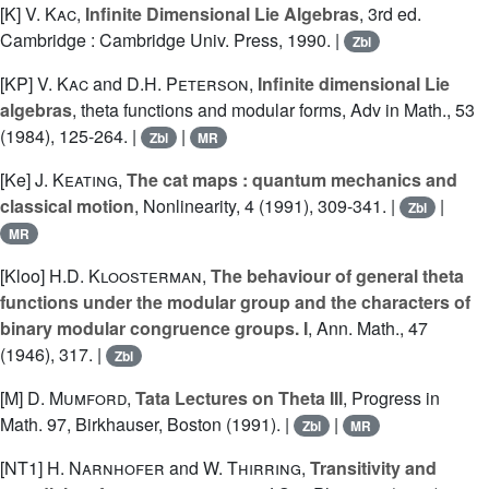
[K]
V. Kac
,
Infinite Dimensional Lie Algebras
, 3rd ed.
Cambridge : Cambridge Univ. Press, 1990. |
Zbl
[KP]
V. Kac
and
D.H. Peterson
,
Infinite dimensional Lie
algebras
, theta functions and modular forms, Adv in Math., 53
(1984), 125-264. |
|
Zbl
MR
[Ke]
J. Keating
,
The cat maps : quantum mechanics and
classical motion
, Nonlinearity, 4 (1991), 309-341. |
|
Zbl
MR
[Kloo]
H.D. Kloosterman
,
The behaviour of general theta
functions under the modular group and the characters of
binary modular congruence groups. I
, Ann. Math., 47
(1946), 317. |
Zbl
[M]
D. Mumford
,
Tata Lectures on Theta III
, Progress in
Math. 97, Birkhauser, Boston (1991). |
|
Zbl
MR
[NT1]
H. Narnhofer
and
W. Thirring
,
Transitivity and