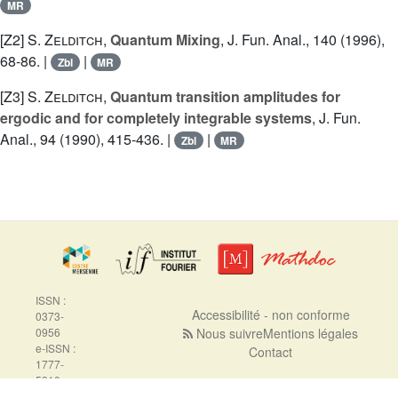
MR
[Z2]
S. Zelditch
,
Quantum Mixing
, J. Fun. Anal., 140 (1996),
68-86. |
|
Zbl
MR
[Z3]
S. Zelditch
,
Quantum transition amplitudes for
ergodic and for completely integrable systems
, J. Fun.
Anal., 94 (1990), 415-436. |
|
Zbl
MR
ISSN :
Accessibilité - non conforme
0373-
0956
Nous suivre
Mentions légales
e-ISSN :
Contact
1777-
5310