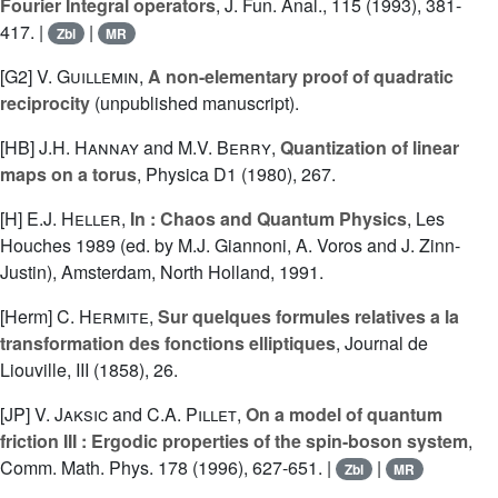
Fourier Integral operators
, J. Fun. Anal., 115 (1993), 381-
417. |
|
Zbl
MR
[G2]
V. Guillemin
,
A non-elementary proof of quadratic
reciprocity
(unpublished manuscript).
[HB]
J.H. Hannay
and
M.V. Berry
,
Quantization of linear
maps on a torus
, Physica D1 (1980), 267.
[H]
E.J. Heller
,
In : Chaos and Quantum Physics
, Les
Houches 1989 (ed. by M.J. Giannoni, A. Voros and J. Zinn-
Justin), Amsterdam, North Holland, 1991.
[Herm]
C. Hermite
,
Sur quelques formules relatives a la
transformation des fonctions elliptiques
, Journal de
Liouville, III (1858), 26.
[JP]
V. Jaksic
and
C.A. Pillet
,
On a model of quantum
friction III : Ergodic properties of the spin-boson system
,
Comm. Math. Phys. 178 (1996), 627-651. |
|
Zbl
MR