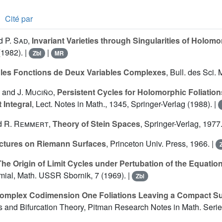
Cité par
d
P. Sad
,
Invariant Varieties through Singularities of Holomo
(1982). |
|
Zbl
MR
 les Fonctions de Deux Variables Complexes
, Bull. des Sci. 
and
J. Muciño
,
Persistent Cycles for Holomorphic Foliatio
 Integral
, Lect. Notes in Math., 1345, Springer-Verlag (1988). |
d
R. Remmert
,
Theory of Stein Spaces
, Springer-Verlag, 1977
ctures on Riemann Surfaces
, Princeton Univ. Press, 1966. |
The Origin of Limit Cycles under Pertubation of the Equatio
omial, Math. USSR Sbornik, 7 (1969). |
Zbl
omplex Codimension One Foliations Leaving a Compact Su
and Bifurcation Theory, Pitman Research Notes in Math. Series