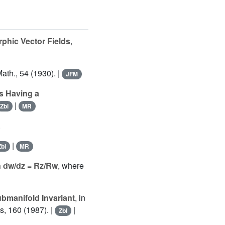
rphic Vector Fields
,
Math., 54 (1930). |
JFM
ns Having a
|
Zbl
MR
.
|
Zbl
MR
n dw/dz = Rz/Rw
, where
bmanifold Invariant
, in
, 160 (1987). |
|
Zbl