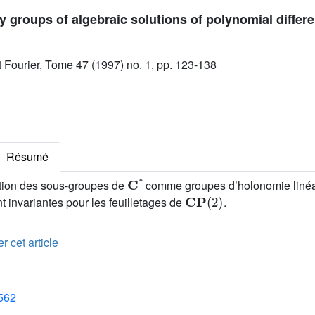
 groups of algebraic solutions of polynomial differe
ut Fourier, Tome 47 (1997) no. 1, pp. 123-138
Résumé
C
*
ation des sous-groupes de
comme groupes d’holonomie linéa
CP
(
2
)
t invariantes pour les feuilletages de
.
r cet article
1562