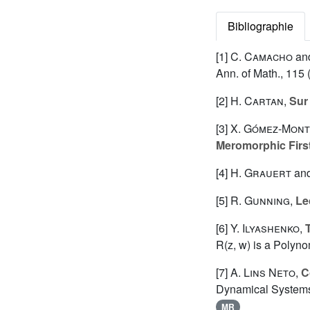
Bibliographie
[1]
C. Camacho
an
Ann. of Math., 115 
[2]
H. Cartan
,
Sur
[3]
X. Gómez-Mont
Meromorphic First
[4]
H. Grauert
an
[5]
R. Gunning
,
Le
[6]
Y. Ilyashenko
,
R(z, w) is a Polyn
[7]
A. Lins Neto
,
C
Dynamical Systems 
MR