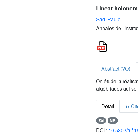
Linear holonomy
Sad, Paulo
Annales de l'Instit
Abstract (VO)
On étude la réalis
algébriques qui son
Détail
Cite
Zbl
MR
DOI :
10.5802/aif.