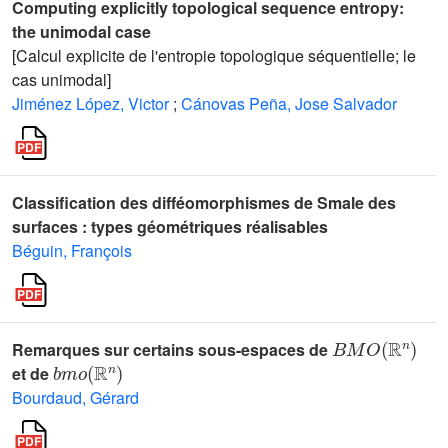
Computing explicitly topological sequence entropy:
the unimodal case
[Calcul explicite de l'entropie topologique séquentielle; le
cas unimodal]
Jiménez López, Victor
;
Cánovas Peña, Jose Salvador
Classification des difféomorphismes de Smale des
surfaces : types géométriques réalisables
Béguin, François
B
M
O
(
ℝ
n
)
Remarques sur certains sous-espaces de
b
m
o
(
ℝ
n
)
et de
Bourdaud, Gérard