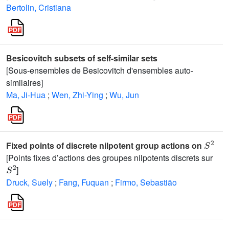
Bertolin, Cristiana
Besicovitch subsets of self-similar sets
[Sous-ensembles de Besicovitch d'ensembles auto-
similaires]
Ma, Ji-Hua
;
Wen, Zhi-Ying
;
Wu, Jun
S
2
Fixed points of discrete nilpotent group actions on
[Points fixes d’actions des groupes nilpotents discrets sur
S
2
]
Druck, Suely
;
Fang, Fuquan
;
Firmo, Sebastião