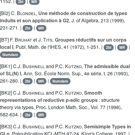
1152. |
|
Zbl
MR
[Bl2]
C. Blondel
,
Une méthode de construction de types
induits et son application à G2
, J. of Algebra, 213 (1999),
231-271. |
|
Zbl
MR
[BT]
F. Bruhat
et
J. Tits
,
Groupes réductifs sur un corps
local I
, Publ. Math. de l'IHES, 41 (1972), 1-251. |
|
|
Zbl
MR
Numdam
[BK1]
C.J. Bushnell
and
P.C. Kutzko
,
The admissible dual
of SL(N) I
, Ann. Sci. École Norm. Sup., 4e série, t. 26 (1993),
261-280. |
|
|
Zbl
MR
Numdam
[BK2]
C.J. Bushnell
and
P.C. Kutzko
,
Smooth
representations of reductive p-adic groups
: structure
theory via types, Proc. London Math. Soc., Vol. 77 (1998),
582-634. |
|
Zbl
MR
[BK3]
C.J. Bushnell
and
P.C. Kutzko
,
Semisimple Types in
GLn
, Prépublication KCL-MTH-97-24, King's College, 1997. |