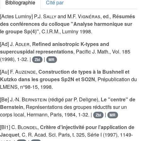
Bibliographie
Cité par
[Actes Luminy]
P.J. Sally
and
M.F. Vignéras
, ed.,
Résumés
des conférences du colloque "Analyse harmonique sur
le groupe Sp(4)"
, C.I.R.M., Luminy 1998.
[Ad]
J. Adler
,
Refined anisotropic K-types and
supercuspidal representations
, Pacific J. Math., Vol. 185
(1998), 1-32. |
|
Zbl
MR
[Au]
F. Auzende
,
Construction de types à la Bushnell et
Kutzko dans les groupes Sp2N et SO2N
, Prépublication du
LMENS, n°98-15, 1998.
[Be]
J.-N. Bernstein
(rédigé par P. Deligne),
Le "centre" de
Bernstein
, Représentations des groupes réductifs sur un
corps local, Hermann, Paris, 1984, 1-32. |
|
Zbl
MR
[Bl1]
C. Blondel
,
Critère d'injectivité pour l'application de
Jacquet
, C. R. Acad. Sci. Paris, t. 325, Série I (1997), 1149-