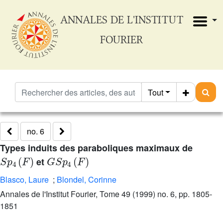
ANNALES DE L'INSTITUT
FOURIER
Tout
no. 6
Types induits des paraboliques maximaux de
S
p
4
(
F
)
G
S
p
4
(
F
)
et
Blasco, Laure
;
Blondel, Corinne
Annales de l'Institut Fourier, Tome 49 (1999) no. 6, pp. 1805-
1851