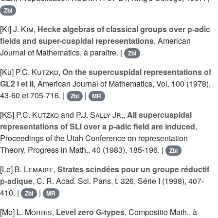
Zbl
[Ki]
J. Kim
,
Hecke algebras of classical groups over p-adic
fields and super-cuspidal representations
, American
Journal of Mathematics, à paraître. |
Zbl
[Ku]
P.C. Kutzko
,
On the supercuspidal representations of
GL2 I et II
, American Journal of Mathematics, Vol. 100 (1978),
43-60 et 705-716. |
|
Zbl
MR
[KS]
P.C. Kutzko
and
P.J. Sally Jr.
,
All supercuspidal
representations of SLl over a p-adic field are induced
,
Proceedings of the Utah Conference on representation
Theory, Progress in Math., 40 (1983), 185-196. |
Zbl
[Le]
B. Lemaire
,
Strates scindées pour un groupe réductif
p-adique
, C. R. Acad. Sci. Paris, t. 326, Série I (1998), 407-
410. |
|
Zbl
MR
[Mo]
L. Morris
,
Level zero G-types
, Compositio Math., à