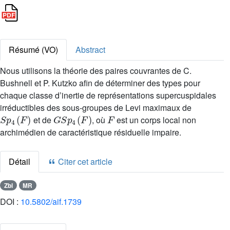
Résumé (VO)
Abstract
Nous utilisons la théorie des paires couvrantes de C.
Bushnell et P. Kutzko afin de déterminer des types pour
chaque classe d’inertie de représentations supercuspidales
irréductibles des sous-groupes de Levi maximaux de
S
p
4
(
F
)
G
S
p
4
(
F
)
F
et de
, où
est un corps local non
archimédien de caractéristique résiduelle impaire.
Détail
Citer cet article
Zbl
MR
DOI :
10.5802/aif.1739