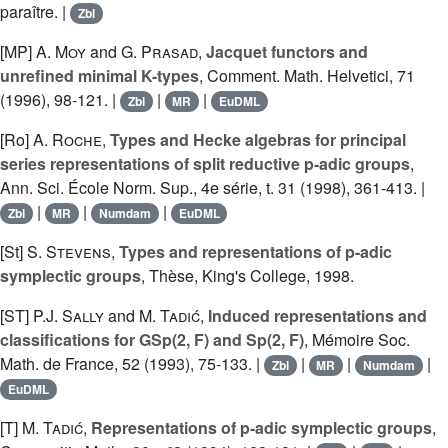
paraître. |
Zbl
[MP]
A. Moy
and
G. Prasad
,
Jacquet functors and
unrefined minimal K-types
, Comment. Math. Helvetici, 71
(1996), 98-121. |
|
|
Zbl
MR
EuDML
[Ro]
A. Roche
,
Types and Hecke algebras for principal
series representations of split reductive p-adic groups
,
Ann. Sci. École Norm. Sup., 4e série, t. 31 (1998), 361-413. |
|
|
|
Zbl
MR
Numdam
EuDML
[St]
S. Stevens
,
Types and representations of p-adic
symplectic groups
, Thèse, King's College, 1998.
[ST]
P.J. Sally
and
M. Tadić
,
Induced representations and
classifications for GSp(2, F) and Sp(2, F)
, Mémoire Soc.
Math. de France, 52 (1993), 75-133. |
|
|
|
Zbl
MR
Numdam
EuDML
[T]
M. Tadić
,
Representations of p-adic symplectic groups
,