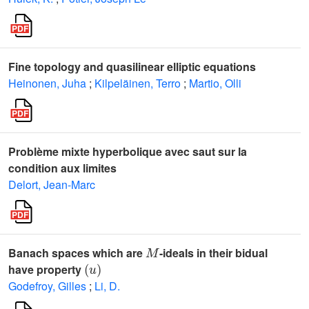
Fine topology and quasilinear elliptic equations
Heinonen, Juha
;
Kilpeläinen, Terro
;
Martio, Olli
Problème mixte hyperbolique avec saut sur la
condition aux limites
Delort, Jean-Marc
M
Banach spaces which are
-ideals in their bidual
(
u
)
have property
Godefroy, Gilles
;
Li, D.