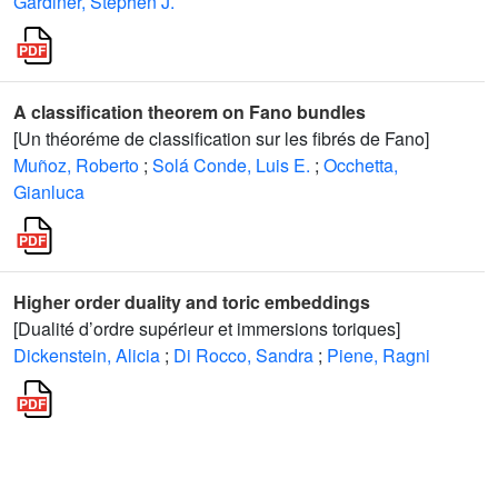
Gardiner, Stephen J.
A classification theorem on Fano bundles
[Un théoréme de classification sur les fibrés de Fano]
Muñoz, Roberto
;
Solá Conde, Luis E.
;
Occhetta,
Gianluca
Higher order duality and toric embeddings
[Dualité d’ordre supérieur et immersions toriques]
Dickenstein, Alicia
;
Di Rocco, Sandra
;
Piene, Ragni