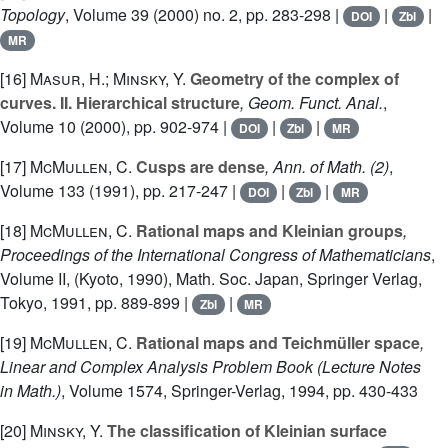
Topology
, Volume 39
(2000) no. 2, pp. 283-298 |
|
|
DOI
Zbl
MR
[16]
Masur, H.; Minsky, Y.
Geometry of the complex of
curves. II. Hierarchical structure
, Geom. Funct. Anal.
,
Volume 10
(2000), pp. 902-974 |
|
|
DOI
Zbl
MR
[17]
McMullen, C.
Cusps are dense
, Ann. of Math. (2)
,
Volume 133
(1991), pp. 217-247 |
|
|
DOI
Zbl
MR
[18]
McMullen, C.
Rational maps and Kleinian groups
,
Proceedings of the International Congress of Mathematicians
,
Volume II, (Kyoto, 1990)
, Math. Soc. Japan, Springer Verlag,
Tokyo, 1991, pp. 889-899 |
|
Zbl
MR
[19]
McMullen, C.
Rational maps and Teichmüller space
,
Linear and Complex Analysis Problem Book
(Lecture Notes
in Math.)
, Volume 1574
, Springer-Verlag, 1994, pp. 430-433
[20]
Minsky, Y.
The classification of Kleinian surface