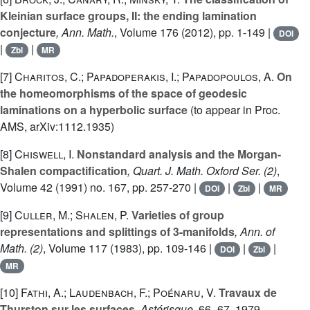
Kleinian surface groups, II: the ending lamination
conjecture
, Ann. Math.
, Volume 176
(2012), pp. 1-149 |
DOI
|
|
Zbl
MR
[7]
Charitos, C.; Papadoperakis, I.; Papadopoulos, A.
On
the homeomorphisms of the space of geodesic
laminations on a hyperbolic surface
(to appear in Proc.
AMS, arXiv:1112.1935)
[8]
Chiswell, I.
Nonstandard analysis and the Morgan-
Shalen compactification
, Quart. J. Math. Oxford Ser. (2)
,
Volume 42
(1991) no. 167, pp. 257-270 |
|
|
DOI
Zbl
MR
[9]
Culler, M.; Shalen, P.
Varieties of group
representations and splittings of 3-manifolds
, Ann. of
Math. (2)
, Volume 117
(1983), pp. 109-146 |
|
|
DOI
Zbl
MR
[10]
Fathi, A.; Laudenbach, F.; Poénaru, V.
Travaux de
Thurston sur les surfaces
, Astérisque
, 66–67
, 1979