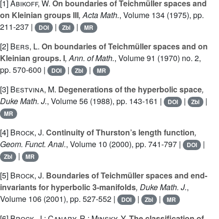
[1]
Abikoff, W.
On boundaries of Teichmüller spaces and
on Kleinian groups III
, Acta Math.
, Volume 134
(1975), pp.
211-237 |
|
|
DOI
Zbl
MR
[2]
Bers, L.
On boundaries of Teichmüller spaces and on
Kleinian groups. I
, Ann. of Math.
, Volume 91
(1970) no. 2,
pp. 570-600 |
|
|
DOI
Zbl
MR
[3]
Bestvina, M.
Degenerations of the hyperbolic space
,
Duke Math. J.
, Volume 56
(1988), pp. 143-161 |
|
|
DOI
Zbl
MR
[4]
Brock, J.
Continuity of Thurston’s length function
,
Geom. Funct. Anal.
, Volume 10
(2000), pp. 741-797 |
|
DOI
|
Zbl
MR
[5]
Brock, J.
Boundaries of Teichmüller spaces and end-
invariants for hyperbolic 3-manifolds
, Duke Math. J.
,
Volume 106
(2001), pp. 527-552 |
|
|
DOI
Zbl
MR
[6]
Brock, J.; Canary, R.; Minsky, Y.
The classification of