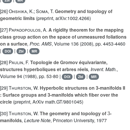
Zbl
MR
[26]
Ohshika, K.; Soma, T.
Geometry and topology of
geometric limits
(preprint, arXiv:1002.4266)
[27]
Papadopoulos, A.
A rigidity theorem for the mapping
class group action on the space of unmeasured foliations
on a surface
, Proc. AMS
, Volume 136
(2008), pp. 4453-4460
|
|
|
DOI
Zbl
MR
[28]
Paulin, F.
Topologie de Gromov équivariante,
structures hyperboliques et arbres réels
, Invent. Math.
,
Volume 94
(1988), pp. 53-80 |
|
|
DOI
Zbl
MR
[29]
Thurston, W.
Hyperbolic structures on 3-manifolds II
: Surface groups and 3-manifolds which fiber over the
circle
(preprint, ArXiv math.GT/9801045)
3
[30]
Thurston, W.
The geometry and topology of
-
manifolds
, Lecture Note
, Princeton University, 1977