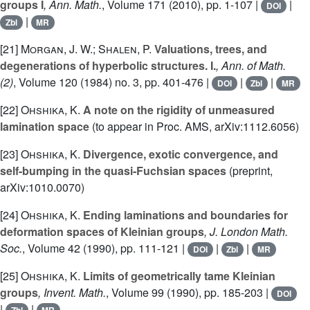
groups I
, Ann. Math.
, Volume 171
(2010), pp. 1-107 |
|
DOI
|
Zbl
MR
[21]
Morgan, J. W.; Shalen, P.
Valuations, trees, and
degenerations of hyperbolic structures. I.
, Ann. of Math.
(2)
, Volume 120
(1984) no. 3, pp. 401-476 |
|
|
DOI
Zbl
MR
[22]
Ohshika, K.
A note on the rigidity of unmeasured
lamination space
(to appear in Proc. AMS, arXiv:1112.6056)
[23]
Ohshika, K.
Divergence, exotic convergence, and
self-bumping in the quasi-Fuchsian spaces
(preprint,
arXiv:1010.0070)
[24]
Ohshika, K.
Ending laminations and boundaries for
deformation spaces of Kleinian groups
, J. London Math.
Soc.
, Volume 42
(1990), pp. 111-121 |
|
|
DOI
Zbl
MR
[25]
Ohshika, K.
Limits of geometrically tame Kleinian
groups
, Invent. Math.
, Volume 99
(1990), pp. 185-203 |
DOI
|
|