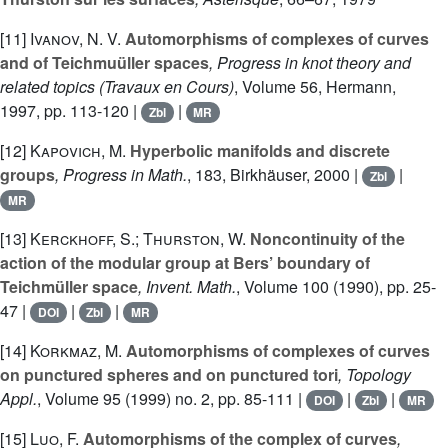
[11]
Ivanov, N. V.
Automorphisms of complexes of curves
and of Teichmuüller spaces
, Progress in knot theory and
related topics
(Travaux en Cours)
, Volume 56
, Hermann,
1997, pp. 113-120 |
|
Zbl
MR
[12]
Kapovich, M.
Hyperbolic manifolds and discrete
groups
, Progress in Math.
, 183
, Birkhäuser, 2000 |
|
Zbl
MR
[13]
Kerckhoff, S.; Thurston, W.
Noncontinuity of the
action of the modular group at Bers’ boundary of
Teichmüller space
, Invent. Math.
, Volume 100
(1990), pp. 25-
47 |
|
|
DOI
Zbl
MR
[14]
Korkmaz, M.
Automorphisms of complexes of curves
on punctured spheres and on punctured tori
, Topology
Appl.
, Volume 95
(1999) no. 2, pp. 85-111 |
|
|
DOI
Zbl
MR
[15]
Luo, F.
Automorphisms of the complex of curves
,