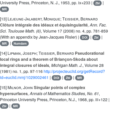
University Press, Princeton, N. J., 1953, pp. ix+233 |
|
Zbl
MR
[13]
Lejeune-Jalabert, Monique; Teissier, Bernard
Clôture intégrale des idéaux et équisingularité
, Ann. Fac.
Sci. Toulouse Math. (6)
, Volume 17
(2008) no. 4, pp. 781-859
(With an appendix by Jean-Jacques Risler) |
|
|
DOI
Zbl
|
MR
Numdam
[14]
Lipman, Joseph; Teissier, Bernard
Pseudorational
local rings and a theorem of Briançon-Skoda about
integral closures of ideals
, Michigan Math. J.
, Volume 28
(1981) no. 1, pp. 97-116
http://projecteuclid.org/getRecord?
id=euclid.mmj/1029002461
|
|
|
DOI
Zbl
MR
[15]
Milnor, John
Singular points of complex
hypersurfaces
, Annals of Mathematics Studies, No. 61
,
Princeton University Press, Princeton, N.J., 1968, pp. iii+122 |
|
Zbl
MR