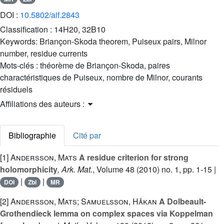
DOI :
10.5802/aif.2843
Classification :
14H20, 32B10
Keywords:
Briançon-Skoda theorem, Puiseux pairs, Milnor
number, residue currents
Mots-clés :
théorème de Briançon-Skoda, paires
charactéristiques de Puiseux, nombre de Milnor, courants
résiduels
Affiliations des auteurs :
Bibliographie
Cité par
[1]
Andersson, Mats
A residue criterion for strong
holomorphicity
, Ark. Mat.
, Volume 48
(2010) no. 1, pp. 1-15 |
|
|
DOI
Zbl
MR
[2]
Andersson, Mats; Samuelsson, Håkan
A Dolbeault-
Grothendieck lemma on complex spaces via Koppelman