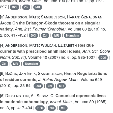
formulas
, Invent. Math.
, Volume 190
(2012) no. 2, pp. 261-
297 |
|
|
DOI
Zbl
MR
[3]
Andersson, Mats; Samuelsson, Håkan; Sznajdman,
Jacob
On the Briançon-Skoda theorem on a singular
variety
, Ann. Inst. Fourier (Grenoble)
, Volume 60
(2010) no.
2, pp. 417-432 |
|
|
|
DOI
Zbl
MR
Numdam
[4]
Andersson, Mats; Wulcan, Elizabeth
Residue
currents with prescribed annihilator ideals
, Ann. Sci. École
Norm. Sup. (4)
, Volume 40
(2007) no. 6, pp. 985-1007 |
|
DOI
|
|
Zbl
MR
Numdam
[5]
Björk, Jan-Erik; Samuelsson, Håkan
Regularizations
of residue currents
, J. Reine Angew. Math.
, Volume 649
(2010), pp. 33-54 |
|
|
DOI
Zbl
MR
[6]
Dickenstein, A.; Sessa, C.
Canonical representatives
in moderate cohomology
, Invent. Math.
, Volume 80
(1985)
no. 3, pp. 417-434 |
|
|
DOI
Zbl
MR