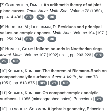
[7]
Gorenstein, Daniel
An arithmetic theory of adjoint
plane curves
, Trans. Amer. Math. Soc.
, Volume 72
(1952),
pp. 414-436 |
|
|
DOI
Zbl
MR
[8]
Herrera, M.; Lieberman, D.
Residues and principal
values on complex spaces
, Math. Ann.
, Volume 194
(1971),
pp. 259-294 |
|
|
DOI
Zbl
MR
[9]
Huneke, Craig
Uniform bounds in Noetherian rings
,
Invent. Math.
, Volume 107
(1992) no. 1, pp. 203-223 |
|
DOI
|
Zbl
MR
[10]
Kodaira, Kunihiko
The theorem of Riemann-Roch on
compact analytic surfaces
, Amer. J. Math.
, Volume 73
(1951), pp. 813-875 |
|
|
DOI
Zbl
MR
[11]
Kodaira, Kunihiko
On compact complex analytic
surfaces. I
, 1955 (mimeographed notes), Princeton) |
Zbl
[12]
Lefschetz, Solomon
Algebraic geometry
, Princeton