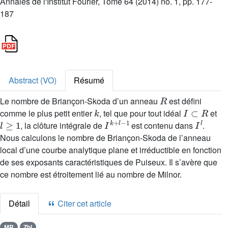
Annales de l'Institut Fourier, Tome 64 (2014) no. 1, pp. 177-
187
Abstract (VO)
Résumé
R
Le nombre de Briançon-Skoda d’un anneau
est défini
k
I
⊂
R
comme le plus petit entier
, tel que pour tout idéal
et
l
≥
1
I
k
+
l
-
1
I
l
, la clôture intégrale de
est contenu dans
.
Nous calculons le nombre de Briançon-Skoda de l’anneau
local d’une courbe analytique plane et irréductible en fonction
de ses exposants caractéristiques de Puiseux. Il s’avère que
ce nombre est étroitement lié au nombre de Milnor.
Détail
Citer cet article
MR
Zbl