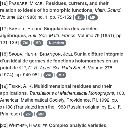
[16]
Passare, Mikael
Residues, currents, and their
relation to ideals of holomorphic functions
, Math. Scand.
,
Volume 62
(1988) no. 1, pp. 75-152 |
|
Zbl
MR
[17]
Samuel, Pierre
Singularités des variétés
algébriques
, Bull. Soc. Math. France
, Volume 79
(1951), pp.
121-129 |
|
|
Zbl
MR
Numdam
[18]
Skoda, Henri; Briançon, Joël
Sur la clôture intégrale
d’un idéal de germes de fonctions holomorphes en un
C
n
point de
, C. R. Acad. Sci. Paris Sér. A
, Volume 278
(1974), pp. 949-951 |
|
Zbl
MR
[19]
Tsikh, A. K.
Multidimensional residues and their
applications
, Translations of Mathematical Monographs
, 103
,
American Mathematical Society, Providence, RI, 1992, pp.
x+188 (Translated from the 1988 Russian original by E. J. F.
Primrose) |
|
Zbl
MR
[20]
Whitney, Hassler
Complex analytic varieties
,