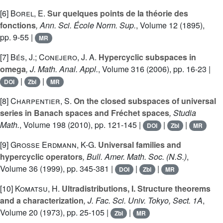
[6]
Borel, E.
Sur quelques points de la théorie des
fonctions
, Ann. Sci. École Norm. Sup.
, Volume 12
(1895),
pp. 9-55 |
MR
[7]
Bés, J.; Conejero, J. A.
Hypercyclic subspaces in
omega
, J. Math. Anal. Appl.
, Volume 316
(2006), pp. 16-23 |
|
|
DOI
Zbl
MR
[8]
Charpentier, S.
On the closed subspaces of universal
series in Banach spaces and Fréchet spaces
, Studia
Math.
, Volume 198
(2010), pp. 121-145 |
|
|
DOI
Zbl
MR
[9]
Grosse Erdmann, K-G.
Universal families and
hypercyclic operators
, Bull. Amer. Math. Soc. (N.S.)
,
Volume 36
(1999), pp. 345-381 |
|
|
DOI
Zbl
MR
[10]
Komatsu, H.
Ultradistributions, I. Structure theorems
and a characterization
, J. Fac. Sci. Univ. Tokyo, Sect. 1A
,
Volume 20
(1973), pp. 25-105 |
|
Zbl
MR