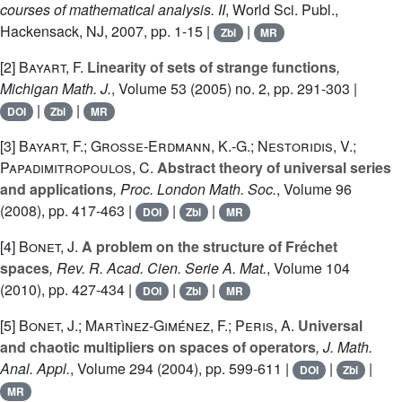
courses of mathematical analysis. II
, World Sci. Publ.,
Hackensack, NJ, 2007, pp. 1-15 |
|
Zbl
MR
[2]
Bayart, F.
Linearity of sets of strange functions
,
Michigan Math. J.
, Volume 53
(2005) no. 2, pp. 291-303 |
|
|
DOI
Zbl
MR
[3]
Bayart, F.; Grosse-Erdmann, K.-G.; Nestoridis, V.;
Papadimitropoulos, C.
Abstract theory of universal series
and applications
, Proc. London Math. Soc.
, Volume 96
(2008), pp. 417-463 |
|
|
DOI
Zbl
MR
[4]
Bonet, J.
A problem on the structure of Fréchet
spaces
, Rev. R. Acad. Cien. Serie A. Mat.
, Volume 104
(2010), pp. 427-434 |
|
|
DOI
Zbl
MR
[5]
Bonet, J.; Martìnez-Giménez, F.; Peris, A.
Universal
and chaotic multipliers on spaces of operators
, J. Math.
Anal. Appl.
, Volume 294
(2004), pp. 599-611 |
|
|
DOI
Zbl
MR