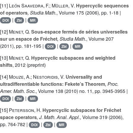
[11]
León Saavedra, F.; Müller, V.
Hypercyclic sequences
of operators
, Studia Math.
, Volume 175
(2006), pp. 1-18 |
|
|
DOI
Zbl
MR
[12]
Menet, Q.
Sous-espace fermés de séries universelles
sur un espace de Fréchet
, Studia Math.
, Volume 207
(2011), pp. 181-195 |
|
|
DOI
Zbl
MR
[13]
Menet, Q.
Hypercyclic subspaces and weighted
shifts
, 2012 (preprint)
[14]
Mouze, A.; Nestoridis, V.
Universality and
ultradifferentiable functions: Fekete’s Theorem
, Proc.
Amer. Math. Soc.
, Volume 138
(2010) no. 11, pp. 3945-3955 |
|
|
DOI
Zbl
MR
[15]
Petersson, H.
Hypercyclic subspaces for Fréchet
space operators
, J. Math. Anal. Appl.
, Volume 319
(2006),
pp. 764-782 |
|
|
DOI
Zbl
MR