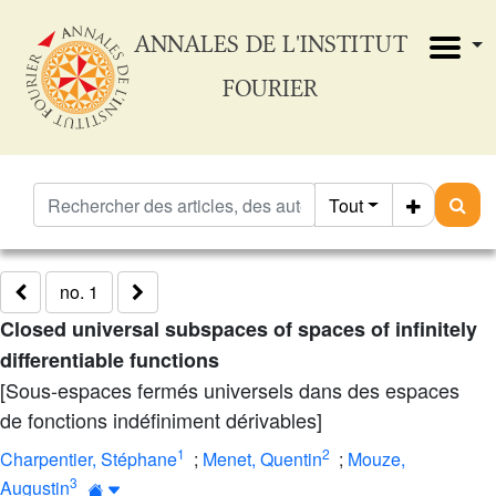
ANNALES DE L'INSTITUT
FOURIER
Tout
no. 1
Closed universal subspaces of spaces of infinitely
differentiable functions
[Sous-espaces fermés universels dans des espaces
de fonctions indéfiniment dérivables]
1
2
Charpentier, Stéphane
;
Menet, Quentin
;
Mouze,
3
Augustin