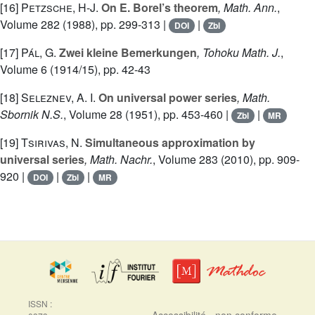
[16]
Petzsche, H-J.
On E. Borel’s theorem
, Math. Ann.
,
Volume 282
(1988), pp. 299-313 |
|
DOI
Zbl
[17]
Pál, G.
Zwei kleine Bemerkungen
, Tohoku Math. J.
,
Volume 6
(1914/15), pp. 42-43
[18]
Seleznev, A. I.
On universal power series
, Math.
Sbornik N.S.
, Volume 28
(1951), pp. 453-460 |
|
Zbl
MR
[19]
Tsirivas, N.
Simultaneous approximation by
universal series
, Math. Nachr.
, Volume 283
(2010), pp. 909-
920 |
|
|
DOI
Zbl
MR
ISSN :