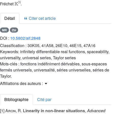
Fréchet
.
Détail
Citer cet article
MR
Zbl
DOI :
10.5802/aif.2848
Classification :
30K05, 41A58, 26E10, 46E15, 47A16
Keywords:
infinitely differentiable real functions, spaceability,
universality, universal series, Taylor series
Mots-clés :
fonctions indéfiniment dérivables, sous-espaces
fermés universels, universalité, séries universelles, séries de
Taylor.
Affiliations des auteurs :
Bibliographie
Cité par
[1]
Aron, R.
Linearity in non-linear situations
, Advanced