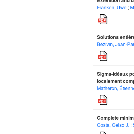
Extension and la
Franken, Uwe
;
M
Solutions entièr
Bézivin, Jean-Pa
Sigma-idéaux po
localement com
Matheron, Étienn
Complete minimal
Costa, Celso J.
;