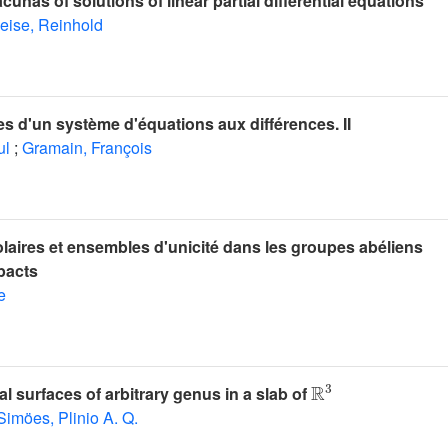
cunas of solutions of linear partial differential equations
eise, Reinhold
es d'un système d'équations aux différences. II
ul
;
Gramain, François
laires et ensembles d'unicité dans les groupes abéliens
pacts
e
ℝ
3
 surfaces of arbitrary genus in a slab of
Simöes, Plinio A. Q.