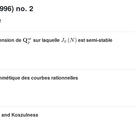
996) no. 2
e
𝐐
p
nr
J
0
(
N
)
tension de
sur laquelle
est semi-stable
thmétique des courbes rationnelles
ws and Koszulness