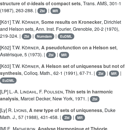
structure of σ-ideals of compact sets
, Trans. AMS, 301-1
(1987), 263-288. |
|
Zbl
MR
[Kö1]
T.W. Körner
,
Some results on Kronecker
, Dirichlet
and Helson sets, Ann. Inst. Fourier, Grenoble, 20-2 (1970),
219-324. |
|
|
Zbl
Numdam
EuDML
[Kö2]
T.W. Körner
,
A pseudofunction on a Helson set
,
Astérisque, 5 (1973). |
|
Zbl
MR
[Kö3]
T.W. Körner
,
A Helson set of uniqueness but not of
synthesis
, Colloq. Math., 62-1 (1991), 67-71. |
|
|
Zbl
MR
EuDML
[LP]
L.-A. Lindahl
,
F. Poulsen
,
Thin sets in harmonic
analysis
, Marcel Decker, New York, 1971. |
Zbl
[Ly]
R. Lyons
,
A new type of sets of uniqueness
, Duke
Math. J., 57 (1988), 431-458. |
|
Zbl
MR
[M]
E. Matheron
,
Analyse Harmonique et Théorie