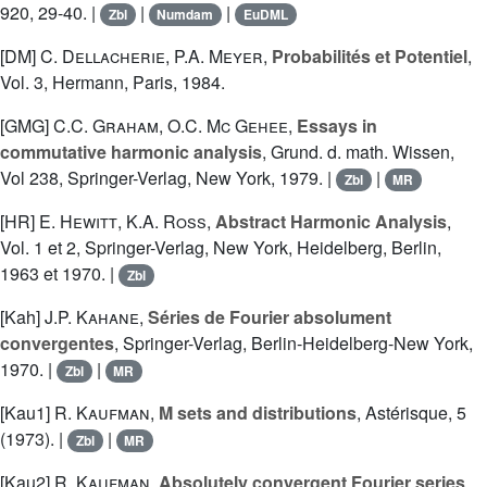
920, 29-40. |
|
|
Zbl
Numdam
EuDML
[DM]
C. Dellacherie
,
P.A. Meyer
,
Probabilités et Potentiel
,
Vol. 3, Hermann, Paris, 1984.
[GMG]
C.C. Graham
,
O.C. Mc Gehee
,
Essays in
commutative harmonic analysis
, Grund. d. math. Wissen,
Vol 238, Springer-Verlag, New York, 1979. |
|
Zbl
MR
[HR]
E. Hewitt
,
K.A. Ross
,
Abstract Harmonic Analysis
,
Vol. 1 et 2, Springer-Verlag, New York, Heidelberg, Berlin,
1963 et 1970. |
Zbl
[Kah]
J.P. Kahane
,
Séries de Fourier absolument
convergentes
, Springer-Verlag, Berlin-Heidelberg-New York,
1970. |
|
Zbl
MR
[Kau1]
R. Kaufman
,
M sets and distributions
, Astérisque, 5
(1973). |
|
Zbl
MR
[Kau2]
R. Kaufman
,
Absolutely convergent Fourier series