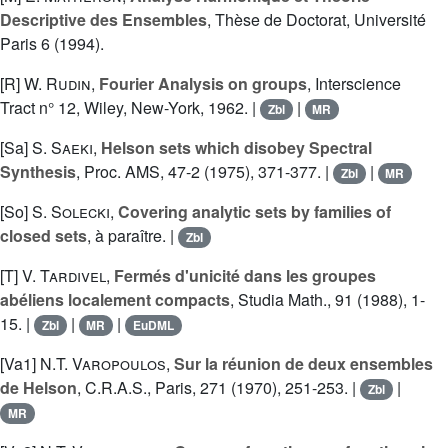
Descriptive des Ensembles
, Thèse de Doctorat, Université
Paris 6 (1994).
[R]
W. Rudin
,
Fourier Analysis on groups
, Interscience
Tract n° 12, Wiley, New-York, 1962. |
|
Zbl
MR
[Sa]
S. Saeki
,
Helson sets which disobey Spectral
Synthesis
, Proc. AMS, 47-2 (1975), 371-377. |
|
Zbl
MR
[So]
S. Solecki
,
Covering analytic sets by families of
closed sets
, à paraître. |
Zbl
[T]
V. Tardivel
,
Fermés d'unicité dans les groupes
abéliens localement compacts
, Studia Math., 91 (1988), 1-
15. |
|
|
Zbl
MR
EuDML
[Va1]
N.T. Varopoulos
,
Sur la réunion de deux ensembles
de Helson
, C.R.A.S., Paris, 271 (1970), 251-253. |
|
Zbl
MR