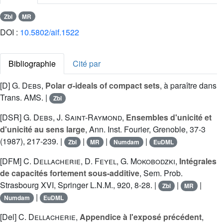
Zbl
MR
DOI :
10.5802/aif.1522
Bibliographie
Cité par
[D]
G. Debs
,
Polar σ-ideals of compact sets
, à paraître dans
Trans. AMS. |
Zbl
[DSR]
G. Debs
,
J. Saint-Raymond
,
Ensembles d'unicité et
d'unicité au sens large
, Ann. Inst. Fourier, Grenoble, 37-3
(1987), 217-239. |
|
|
|
Zbl
MR
Numdam
EuDML
[DFM]
C. Dellacherie
,
D. Feyel
,
G. Mokobodzki
,
Intégrales
de capacités fortement sous-additive
, Sem. Prob.
Strasbourg XVI, Springer L.N.M., 920, 8-28. |
|
|
Zbl
MR
|
Numdam
EuDML
[Del]
C. Dellacherie
,
Appendice à l'exposé précédent
,