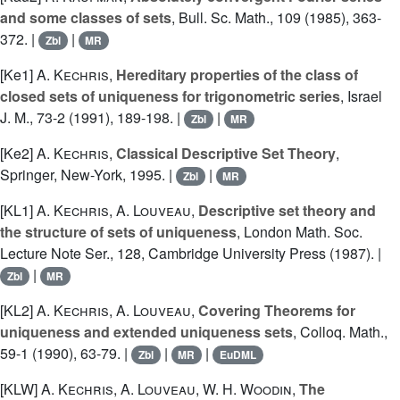
and some classes of sets
, Bull. Sc. Math., 109 (1985), 363-
372. |
|
Zbl
MR
[Ke1]
A. Kechris
,
Hereditary properties of the class of
closed sets of uniqueness for trigonometric series
, Israel
J. M., 73-2 (1991), 189-198. |
|
Zbl
MR
[Ke2]
A. Kechris
,
Classical Descriptive Set Theory
,
Springer, New-York, 1995. |
|
Zbl
MR
[KL1]
A. Kechris
,
A. Louveau
,
Descriptive set theory and
the structure of sets of uniqueness
, London Math. Soc.
Lecture Note Ser., 128, Cambridge University Press (1987). |
|
Zbl
MR
[KL2]
A. Kechris
,
A. Louveau
,
Covering Theorems for
uniqueness and extended uniqueness sets
, Colloq. Math.,
59-1 (1990), 63-79. |
|
|
Zbl
MR
EuDML
[KLW]
A. Kechris
,
A. Louveau
,
W. H. Woodin
,
The