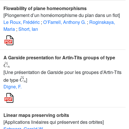
Flowability of plane homeomorphisms
[Plongement d’un homéomorphisme du plan dans un flot]
Le Roux, Frédéric
;
O’Farrell, Anthony G.
;
Roginskaya,
Maria
;
Short, Ian
A Garside presentation for Artin-Tits groups of type
C
˜
n
[Une présentation de Garside pour les groupes d’Artin-Tits
C
˜
n
de type
]
Digne, F.
Linear maps preserving orbits
[Applications linéaires qui préservent des orbites]
Schwarz, Gerald W.