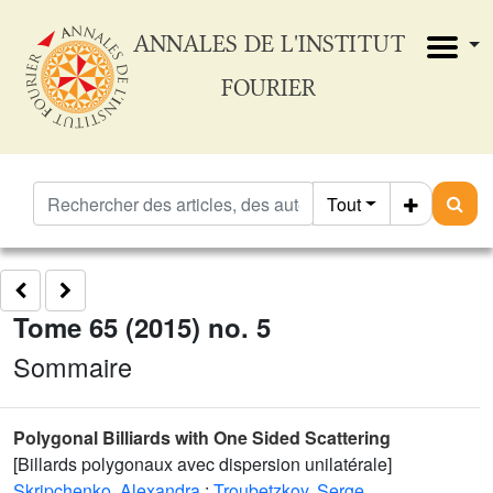
ANNALES DE L'INSTITUT
FOURIER
Tout
Tome 65 (2015) no. 5
Sommaire
Polygonal Billiards with One Sided Scattering
[Billards polygonaux avec dispersion unilatérale]
Skripchenko, Alexandra
;
Troubetzkoy, Serge