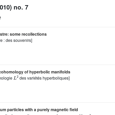
010) no. 7
e
stre: some recollections
re : des souvenirs]
ohomology of hyperbolic manifolds
L
2
omologie
des variétés hyperboliques]
m particles with a purely magnetic field