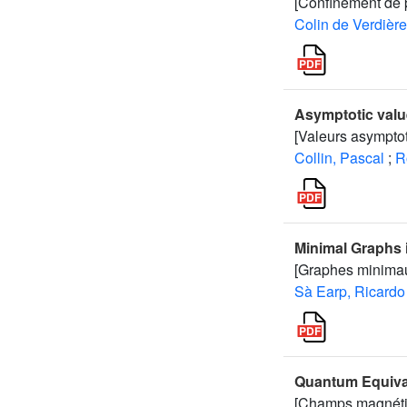
[Confinement de 
Colin de Verdière
Asymptotic value
[Valeurs asympto
Collin, Pascal
;
R
Minimal Graphs 
[Graphes minima
Sà Earp, Ricardo
Quantum Equival
[Champs magnéti