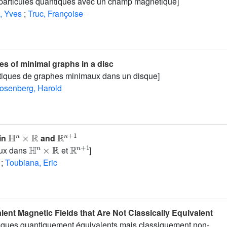
particules quantiques avec un champ magnétique]
, Yves
;
Truc, Françoise
s of minimal graphs in a disc
tiques de graphes minimaux dans un disque]
osenberg, Harold
ℍ
n
×
ℝ
ℝ
n
+
1
in
and
ℍ
n
×
ℝ
ℝ
n
+
1
ux dans
et
]
;
Toubiana, Eric
ent Magnetic Fields that Are Not Classically Equivalent
ques quantiquement équivalents mais classiquement non-