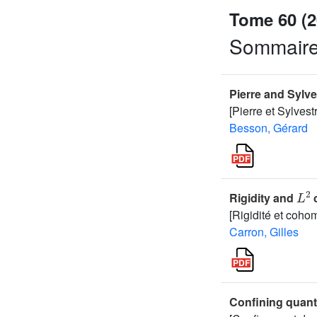
Tome 60 (2
Sommair
Pierre and Sylve
[Pierre et Sylvest
Besson, Gérard
L
2
Rigidity and
c
[Rigidité et coh
Carron, Gilles
Confining quantu