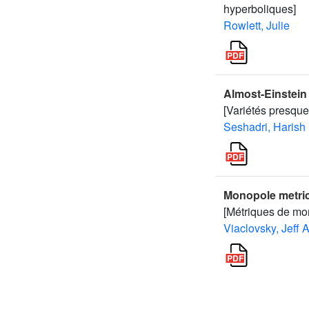
hyperboliques]
Rowlett, Julie
Almost-Einstein
[Variétés presque
Seshadri, Harish
Monopole metric
[Métriques de mo
Viaclovsky, Jeff A