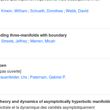
;
Kirwin, William
;
Schueth, Dorothee
;
Webb, David
ding three-manifolds with boundary
;
Streets, Jeffrey
;
Warren, Micah
open
t pas ouverte]
rauenfelder, Urs
;
Paternain, Gabriel P.
 theory and dynamics of asymptotically hyperbolic manifold
pectrale et la dynamique des variétés asymptotiquement