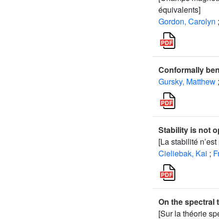
équivalents]
Gordon, Carolyn
Conformally ben
Gursky, Matthew
Stability is not 
[La stabilité n’es
Cieliebak, Kai
;
F
On the spectral
[Sur la théorie s