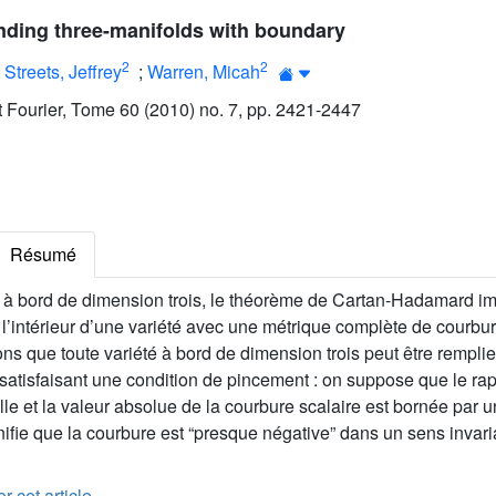
nding three-manifolds with boundary
2
2
;
Streets, Jeffrey
;
Warren, Micah
ut Fourier, Tome 60 (2010) no. 7, pp. 2421-2447
Résumé
 à bord de dimension trois, le théorème de Cartan-Hadamard imp
 l’intérieur d’une variété avec une métrique complète de courbu
ons que toute variété à bord de dimension trois peut être remp
atisfaisant une condition de pincement : on suppose que le rap
le et la valeur absolue de la courbure scalaire est bornée par un
nifie que la courbure est “presque négative” dans un sens invari
r cet article