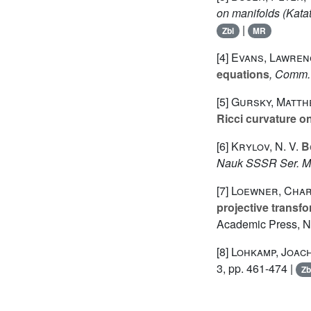
on manifolds (Kata
|
Zbl
MR
[4]
Evans, Lawren
equations
, Comm.
[5]
Gursky, Matth
Ricci curvature o
[6]
Krylov, N. V.
Bo
Nauk SSSR Ser. M
[7]
Loewner, Char
projective transf
Academic Press, N
[8]
Lohkamp, Joac
3, pp. 461-474 |
Zb