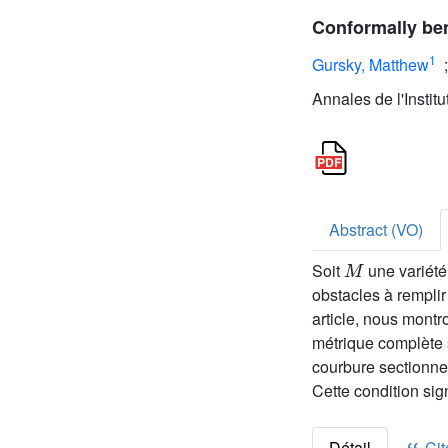
Conformally be
1
Gursky, Matthew
Annales de l'Instit
Abstract (VO)
M
Soit
une variété
obstacles à remplir
article, nous montr
métrique complète s
courbure sectionnel
Cette condition sig
Détail
Cite