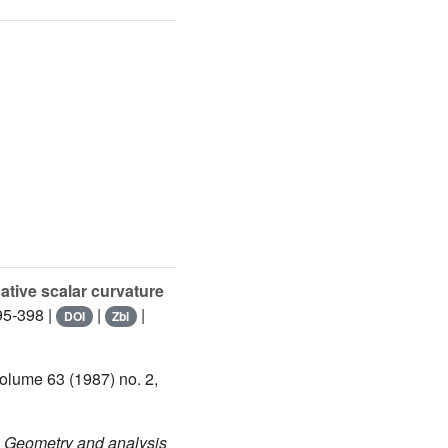
tive scalar curvature
95-398 |
|
|
DOI
Zbl
Volume 63
(1987) no. 2,
, Geometry and analysis