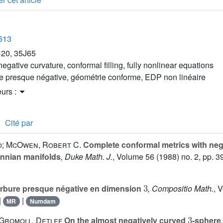
2613
20, 35J65
egative curvature, conformal filling, fully nonlinear equations
e presque négative, géométrie conforme, EDP non linéaire
eurs :
Cité par
io; McOwen, Robert C.
Complete conformal metrics with nega
nnian manifolds
, Duke Math. J.
, Volume 56
(1988) no. 2, pp. 3
3
bure presque négative en dimension
, Compositio Math.
, 
|
|
MR
Numdam
3
 Gromoll, Detlef
On the almost negatively curved
-sphere