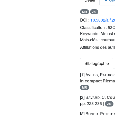
MR
Zbl
DOI :
10.5802/aif.
Classification :
53C
Keywords:
Almost n
Mots-clés :
courbur
Affiliations des aut
Bibliographie
[1]
Aviles, Patric
in compact Riema
MR
[2]
Bavard, C.
Cour
pp. 223-236 |
Zbl
[3]
Buser, Peter;