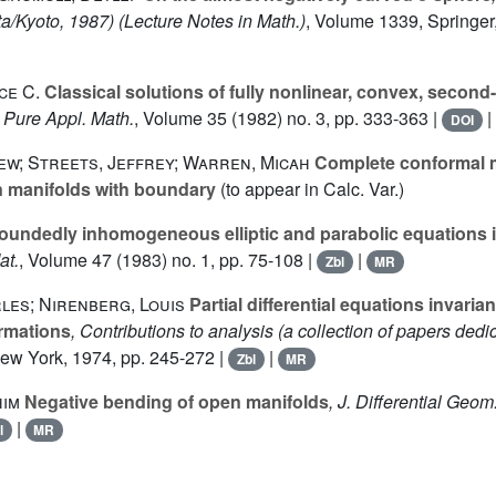
ta/Kyoto, 1987)
(Lecture Notes in Math.)
, Volume 1339
, Springer
ce C.
Classical solutions of fully nonlinear, convex, second-o
 Pure Appl. Math.
, Volume 35
(1982) no. 3, pp. 333-363 |
|
DOI
ew; Streets, Jeffrey; Warren, Micah
Complete conformal m
n manifolds with boundary
(to appear in Calc. Var.)
undedly inhomogeneous elliptic and parabolic equations 
at.
, Volume 47
(1983) no. 1, pp. 75-108 |
|
Zbl
MR
les; Nirenberg, Louis
Partial differential equations invaria
ormations
, Contributions to analysis (a collection of papers ded
ew York, 1974, pp. 245-272 |
|
Zbl
MR
him
Negative bending of open manifolds
, J. Differential Geom
|
l
MR