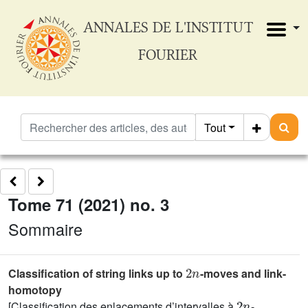
ANNALES DE L'INSTITUT
FOURIER
Tout
Tome 71 (2021) no. 3
Sommaire
2
n
Classification of string links up to
-moves and link-
homotopy
2
n
[Classification des enlacements d’intervalles à
-