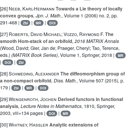
[26]
Neeb, Karl-Hermann
Towards a Lie theory of locally
convex groups
, Jpn. J. Math.
, Volume 1
(2006) no. 2, pp.
291-468 |
|
|
Zbl
MR
DOI
[27]
Roberts, David Michael; Vozzo, Raymond F.
The
smooth Hom-stack of an orbifold
, 2016 MATRIX Annals
(Wood, David; Gier, Jan de; Praeger, Cheryl; Tao, Terence,
eds.)
(MATRIX Book Series)
, Volume 1
, Springer, 2018 |
MR
|
|
DOI
Zbl
[28]
Schmeding, Alexander
The diffeomorphism group of
a non-compact orbifold
, Diss. Math.
, Volume 507
(2015), p.
179 |
|
|
Zbl
MR
DOI
[29]
Wengenroth, Jochen
Derived functors in functional
analysis
, Lecture Notes in Mathematics
, 1810
, Springer,
2003, viii+134 pages |
|
DOI
MR
[30]
Whitney, Hassler
Analytic extensions of