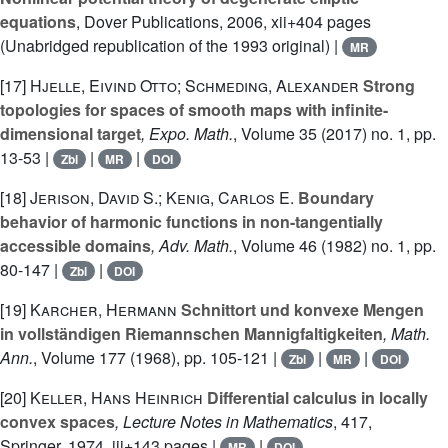
equations
, Dover Publications, 2006, xii+404 pages
(Unabridged republication of the 1993 original) |
MR
[17]
Hjelle, Eivind Otto; Schmeding, Alexander
Strong
topologies for spaces of smooth maps with infinite-
dimensional target
, Expo. Math.
, Volume 35
(2017) no. 1, pp.
13-53 |
|
|
Zbl
MR
DOI
[18]
Jerison, David S.; Kenig, Carlos E.
Boundary
behavior of harmonic functions in non-tangentially
accessible domains
, Adv. Math.
, Volume 46
(1982) no. 1, pp.
80-147 |
|
Zbl
DOI
[19]
Karcher, Hermann
Schnittort und konvexe Mengen
in vollständigen Riemannschen Mannigfaltigkeiten
, Math.
Ann.
, Volume 177
(1968), pp. 105-121 |
|
|
Zbl
MR
DOI
[20]
Keller, Hans Heinrich
Differential calculus in locally
convex spaces
, Lecture Notes in Mathematics
, 417
,
Springer, 1974, iii+143 pages |
|
MR
DOI