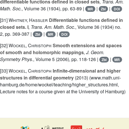
differentiable functions defined in closed sets
, Trans. Am.
Math. Soc.
, Volume 36
(1934), pp. 63-89 |
|
|
MR
Zbl
DOI
[31]
Whitney, Hassler
Differentiable functions defined in
closed sets. I
, Trans. Am. Math. Soc.
, Volume 36
(1934) no.
2, pp. 369-387 |
|
|
Zbl
MR
DOI
[32]
Wockel, Christoph
Smooth extensions and spaces
of smooth and holomorphic mappings
, J. Geom.
Symmetry Phys.
, Volume 5
(2006), pp. 118-126 |
|
Zbl
MR
[33]
Wockel, Christoph
Infinite-dimensional and higher
structures in differential geometry
(2013) (www.math.uni-
hamburg.de/home/wockel/teaching/higher_structures.html,
Lecture notes for a course given at the University of Hamburg)