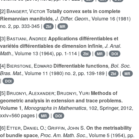
[2]
Bangert, Victor
Totally convex sets in complete
Riemannian manifolds
, J. Differ. Geom.
, Volume 16
(1981)
no. 2, pp. 333-345 |
|
Zbl
MR
[3]
Bastiani, Andree
Applications différentiables et
variétés différentiables de dimension infinie
, J. Anal.
Math.
, Volume 13
(1964), pp. 1-114 |
|
|
Zbl
MR
DOI
[4]
Bierstone, Edward
Differentiable functions
, Bol. Soc.
Bras. Mat.
, Volume 11
(1980) no. 2, pp. 139-189 |
|
Zbl
MR
|
DOI
[5]
Brudnyi, Alexander; Brudnyi, Yuri
Methods of
geometric analysis in extension and trace problems.
Volume 1
, Monographs in Mathematics
, 102
, Springer, 2012,
xxiv+560 pages |
|
MR
DOI
[6]
Etter, Daniel O.; Griffin, John S.
On the metrisability
of bundle space
, Proc. Am. Math. Soc.
, Volume 5
(1954), pp.