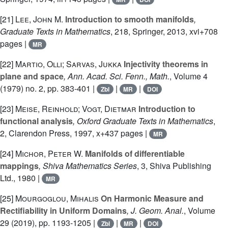
[21]
Lee, John M.
Introduction to smooth manifolds
,
Graduate Texts in Mathematics
, 218
, Springer, 2013, xvi+708
pages |
MR
[22]
Martio, Olli; Sarvas, Jukka
Injectivity theorems in
plane and space
, Ann. Acad. Sci. Fenn., Math.
, Volume 4
(1979) no. 2, pp. 383-401 |
|
|
Zbl
MR
DOI
[23]
Meise, Reinhold; Vogt, Dietmar
Introduction to
functional analysis
, Oxford Graduate Texts in Mathematics
,
2
, Clarendon Press, 1997, x+437 pages |
MR
[24]
Michor, Peter W.
Manifolds of differentiable
mappings
, Shiva Mathematics Series
, 3
, Shiva Publishing
Ltd., 1980 |
MR
[25]
Mourgoglou, Mihalis
On Harmonic Measure and
Rectifiability in Uniform Domains
, J. Geom. Anal.
, Volume
29
(2019), pp. 1193-1205 |
|
|
Zbl
MR
DOI