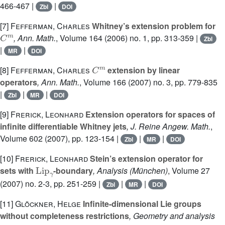
466-467 |
|
Zbl
DOI
[7]
Fefferman, Charles
Whitney’s extension problem for
C
m
, Ann. Math.
, Volume 164
(2006) no. 1, pp. 313-359 |
Zbl
|
|
MR
DOI
C
m
[8]
Fefferman, Charles
extension by linear
operators
, Ann. Math.
, Volume 166
(2007) no. 3, pp. 779-835
|
|
|
Zbl
MR
DOI
[9]
Frerick, Leonhard
Extension operators for spaces of
infinite differentiable Whitney jets
, J. Reine Angew. Math.
,
Volume 602
(2007), pp. 123-154 |
|
|
Zbl
MR
DOI
[10]
Frerick, Leonhard
Stein’s extension operator for
Lip
γ
sets with
-boundary
, Analysis (München)
, Volume 27
(2007) no. 2-3, pp. 251-259 |
|
|
Zbl
MR
DOI
[11]
Glöckner, Helge
Infinite-dimensional Lie groups
without completeness restrictions
, Geometry and analysis