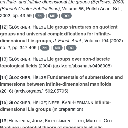
on finite- and infinite-dimensional Lie groups (Będlewo, 2000)
(Banach Center Publications)
, Volume 55
, Polish Acad. Sci.,
2002, pp. 43-59 |
|
|
Zbl
MR
DOI
[12]
Glöckner, Helge
Lie group structures on quotient
groups and universal complexifications for infinite-
dimensional Lie groups
, J. Funct. Anal.
, Volume 194
(2002)
no. 2, pp. 347-409 |
|
|
Zbl
MR
DOI
[13]
Glöckner, Helge
Lie groups over non-discrete
topological fields
(2004) (arxiv.org/abs/math/0408008)
[14]
Glöckner, Helge
Fundamentals of submersions and
immersions between infinite-dimensional manifolds
(2016) (arxiv.org/abs/1502.05795)
[15]
Glöckner, Helge; Neeb, Karl-Hermann
Infinite-
dimensional Lie groups
(in preparation)
[16]
Heinonen, Juha; Kilpeläinen, Tero; Martio, Olli
Nonlinear potential theory of degenerate elliptic