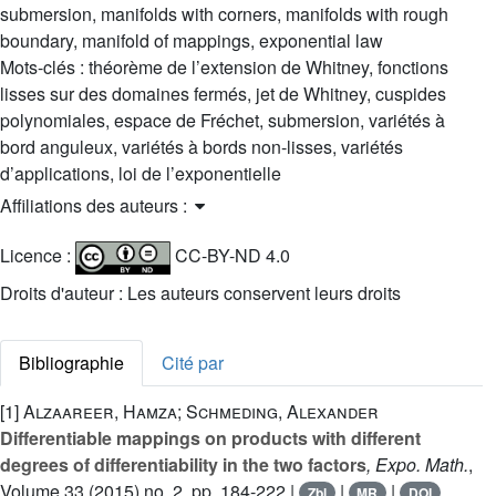
submersion, manifolds with corners, manifolds with rough
boundary, manifold of mappings, exponential law
Mots-clés :
théorème de l’extension de Whitney, fonctions
lisses sur des domaines fermés, jet de Whitney, cuspides
polynomiales, espace de Fréchet, submersion, variétés à
bord anguleux, variétés à bords non-lisses, variétés
d’applications, loi de l’exponentielle
Affiliations des auteurs :
Licence :
CC-BY-ND 4.0
Droits d'auteur : Les auteurs conservent leurs droits
Bibliographie
Cité par
[1]
Alzaareer, Hamza; Schmeding, Alexander
Differentiable mappings on products with different
degrees of differentiability in the two factors
, Expo. Math.
,
Volume 33
(2015) no. 2, pp. 184-222 |
|
|
Zbl
MR
DOI