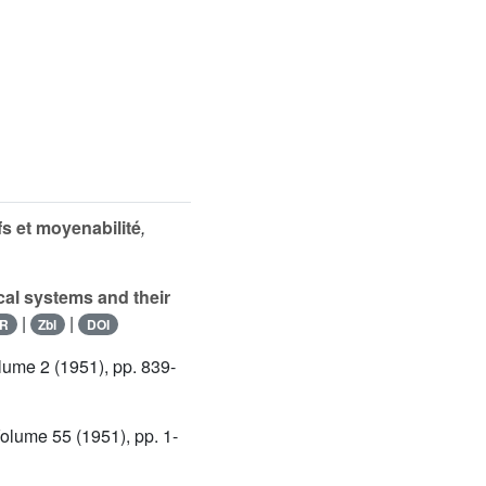
 et moyenabilité
,
al systems and their
|
|
R
Zbl
DOI
olume 2
(1951), pp. 839-
Volume 55
(1951), pp. 1-