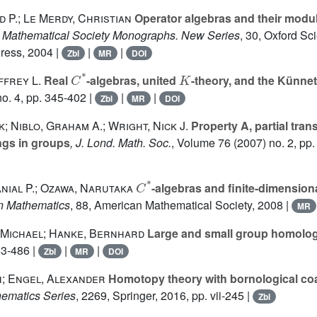
d P.; Le Merdy, Christian
Operator algebras and their mod
 Mathematical Society Monographs. New Series
, 30
, Oxford Sc
Press, 2004 |
|
|
Zbl
MR
DOI
C
*
K
ffrey L.
Real
-algebras, united
-theory, and the Künne
o. 4, pp. 345-402 |
|
|
Zbl
MR
DOI
k; Niblo, Graham A.; Wright, Nick J.
Property A, partial tran
gs in groups
, J. Lond. Math. Soc.
, Volume 76
(2007) no. 2, pp
C
*
nial P.; Ozawa, Narutaka
-algebras and finite-dimensio
in Mathematics
, 88
, American Mathematical Society, 2008 |
MR
Michael; Hanke, Bernhard
Large and small group homolo
63-486 |
|
|
Zbl
MR
DOI
h; Engel, Alexander
Homotopy theory with bornological co
hematics Series
, 2269
, Springer, 2016, pp. vii-245 |
Zbl