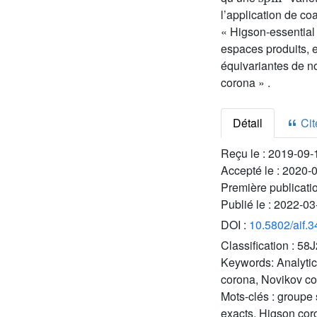
l’application de c
« Higson-essential 
espaces produits, 
équivariantes de no
corona » .
Détail
Cite
Reçu le :
2019-09-
Accepté le :
2020-
Première publicati
Publié le :
2022-03
DOI :
10.5802/aif.
Classification :
58J
Keywords:
Analyti
corona, Novikov con
Mots-clés :
groupe 
exacts, Higson coro