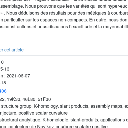
oassemblage. Nous prouvons que les variétés qui sont hyper-euc
» . Nous déduisons des résultats pour des métriques à courbure 
en particulier sur les espaces non-compacts. En outre, nous do
s constructions et nous discutons l’exactitude et la moyennabili
r cet article
10
05-13
on :
2021-06-07
-15
3406
22, 19K33, 46L80, 51F30
c structure group, K-homology, slant products, assembly maps, 
jecture, positive scalar curvature
structural analytique, K-homologie, slant-produits, application
na, conjecture de Novikov, courbure scalaire positive