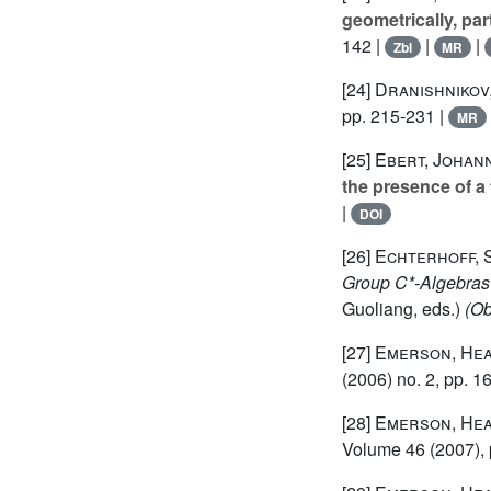
geometrically, par
142 |
|
|
Zbl
MR
[24]
Dranishnikov
pp. 215-231 |
MR
[25]
Ebert, Johann
the presence of a
|
DOI
[26]
Echterhoff, 
Group C*-Algebras
Guoliang, eds.)
(Ob
[27]
Emerson, Hea
(2006) no. 2, pp. 1
[28]
Emerson, Hea
Volume 46
(2007), 