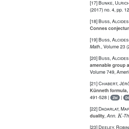
[17]
Bunke, Ulric
(2017) no. 4, pp. 
[18]
Buss, Alcides
Connes conjectu
[19]
Buss, Alcides
Math.
, Volume 23
(
[20]
Buss, Alcides
amenable group a
Volume 749
, Amer
[21]
Chabert, Jér
Künneth formula,
491-528 |
|
Zbl
D
[22]
Dadarlat, Mar
K
duality
, Ann.
-Th
[23]
Deeley, Robin