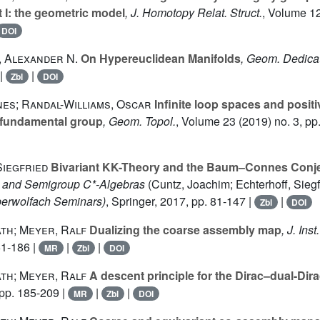
t I: the geometric model
, J. Homotopy Relat. Struct.
, Volume 1
DOI
, Alexander N.
On Hypereuclidean Manifolds
, Geom. Dedica
|
|
Zbl
DOI
es; Randal-Williams, Oscar
Infinite loop spaces and positi
 fundamental group
, Geom. Topol.
, Volume 23
(2019) no. 3, pp
Siegfried
Bivariant KK-Theory and the Baum–Connes Conj
 and Semigroup C*-Algebras
(Cuntz, Joachim; Echterhoff, Siegfr
erwolfach Seminars)
, Springer, 2017, pp. 81-147 |
|
Zbl
DOI
th; Meyer, Ralf
Dualizing the coarse assembly map
, J. Ins
61-186 |
|
|
MR
Zbl
DOI
th; Meyer, Ralf
A descent principle for the Dirac–dual-Dir
pp. 185-209 |
|
|
MR
Zbl
DOI