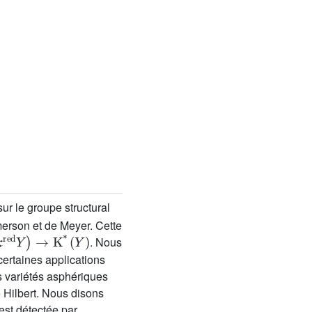
ur le groupe structural
merson et de Meyer. Cette
red
Y
)
→
K
*
(
Y
)
. Nous
certaines applications
es variétés asphériques
Hilbert. Nous disons
est détectée par