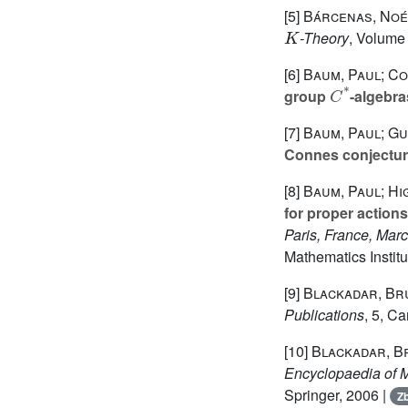
[5]
Bárcenas, Noé;
K
-Theory
, Volume
[6]
Baum, Paul; Co
C
*
group
-algebra
[7]
Baum, Paul; Gu
Connes conjectu
[8]
Baum, Paul; Hi
for proper actions
Paris, France, Mar
Mathematics Institu
[9]
Blackadar, Br
Publications
, 5
, Ca
[10]
Blackadar, B
Encyclopaedia of M
Springer, 2006 |
Zb