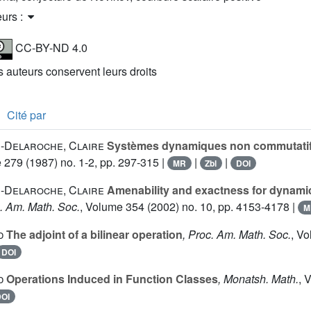
eurs :
CC-BY-ND 4.0
es auteurs conservent leurs droits
Cité par
Delaroche, Claire
Systèmes dynamiques non commutatifs
e 279
(1987) no. 1-2, pp. 297-315 |
|
|
MR
Zbl
DOI
Delaroche, Claire
Amenability and exactness for dynamic
s. Am. Math. Soc.
, Volume 354
(2002) no. 10, pp. 4153-4178 |
M
d
The adjoint of a bilinear operation
, Proc. Am. Math. Soc.
, V
DOI
d
Operations Induced in Function Classes
, Monatsh. Math.
, 
OI