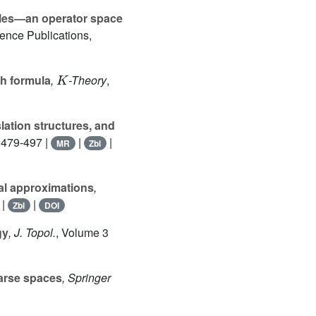
ules—an operator space
ience Publications,
K
th formula
,
-Theory
,
slation structures, and
. 479-497 |
|
|
MR
Zbl
nal approximations
,
|
|
Zbl
DOI
gy
, J. Topol.
, Volume 3
arse spaces
, Springer