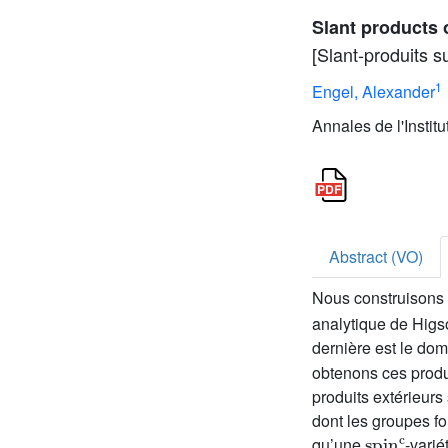
Slant products
[Slant-produits s
1
Engel, Alexander
Annales de l'Instit
Abstract (VO)
Nous construisons 
analytique de Higs
dernière est le do
obtenons ces produi
produits extérieurs
dont les groupes f
spin
c
qu’une
-varié