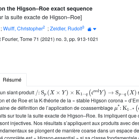
 on the Higson–Roe exact sequence
ur la suite exacte de Higson–Roe]
2
3
;
Wulff, Christopher
;
Zeidler, Rudolf
ut Fourier, Tome 71 (2021) no. 3, pp. 913-1021
Résumé
/
:
S
p
(
X
×
Y
)
×
K
1
-
q
(
𝔠
red
Y
)
→
S
p
-
q
(
X
)
un slant-produit
s
on et de Roe et la K-théorie de la « stable Higson corona » d’E
μ
*
:
K
1
-
*
(
𝔠
maine de définition de l’application de coassemblage
ts sur toute la suite exacte de Higson–Roe. Ils impliquent que 
 sont injectives. Nos résultats s’appliquent aux produits avec d
ondamentaux se plongent de manière coarse dans un espace de 
té complète est « Higson-essential » si sa classe fondamentale 