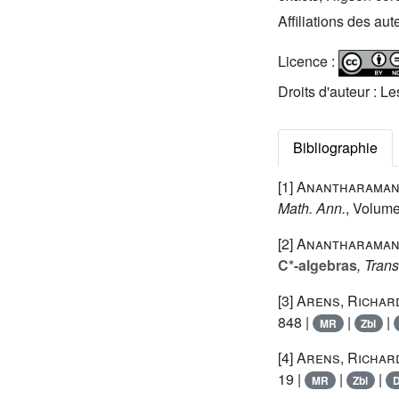
Affiliations des aut
Licence :
Droits d'auteur : L
Bibliographie
[1]
Anantharaman-
Math. Ann.
, Volum
[2]
Anantharaman-
C*-algebras
, Tran
[3]
Arens, Richar
848 |
|
|
MR
Zbl
[4]
Arens, Richar
19 |
|
|
MR
Zbl
D