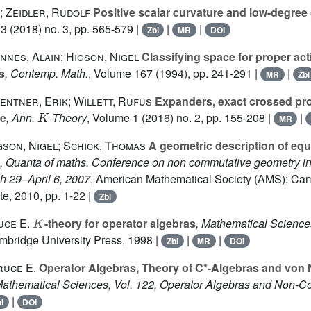
 Zeidler, Rudolf
Positive scalar curvature and low-degre
 3
(2018) no. 3, pp. 565-579 |
|
|
Zbl
MR
DOI
nnes, Alain; Higson, Nigel
Classifying space for proper ac
s
, Contemp. Math.
, Volume 167
(1994), pp. 241-291 |
|
MR
Zbl
entner, Erik; Willett, Rufus
Expanders, exact crossed pr
K
re
, Ann.
-Theory
, Volume 1
(2016) no. 2, pp. 155-208 |
|
MR
gson, Nigel; Schick, Thomas
A geometric description of eq
, Quanta of maths. Conference on non commutative geometry in
ch 29–April 6, 2007
, American Mathematical Society (AMS); Ca
te, 2010, pp. 1-22 |
Zbl
K
uce E.
-theory for operator algebras
, Mathematical Science
mbridge University Press, 1998 |
|
|
Zbl
MR
DOI
ruce E.
Operator Algebras, Theory of C*-Algebras and vo
athematical Sciences, Vol. 122, Operator Algebras and Non-C
|
l
DOI