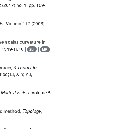
2
(2017) no. 1, pp. 109-
ta
, Volume 117
(2006),
ve scalar curvature in
. 1549-1610 |
|
Zbl
MR
ecure
, K-Theory for
ied; Li, Xin; Yu,
t. Math. Jussieu
, Volume 5
ac method
, Topology
,
K