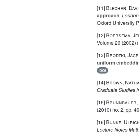
[11]
Blecher, Davi
approach
, London
Oxford University 
[12]
Boersema, Je
Volume 26
(2002) n
[13]
Brodzki, Jace
uniform embeddin
DOI
[14]
Brown, Natha
Graduate Studies 
[15]
Brunnbauer, 
(2010) no. 2, pp. 4
[16]
Bunke, Ulric
Lecture Notes Mat