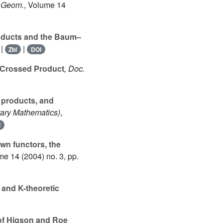
. Geom.
, Volume 14
oducts and the Baum–
|
|
Zbl
DOI
 Crossed Product
, Doc.
d products, and
ary Mathematics)
,
I
n functors, the
ume 14
(2004) no. 3, pp.
 and K-theoretic
 of Higson and Roe