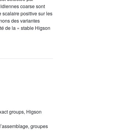
lidiennes coarse sont
scalaire positive sur les
nnons des variantes
té de la « stable Higson
exact groups, Higson
s d’assemblage, groupes