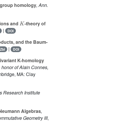
e group homology
, Ann.
K
tions and
-theory of
|
DOI
oducts, and the Baum-
|
Zbl
DOI
uivariant K-homology
 honor of Alain Connes,
mbridge, MA: Clay
s Research Institute
n Neumann Algebras
,
ommutative Geometry III
,