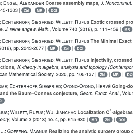
h; Engel, Alexander
Coarse assembly maps
, J. Noncommut
1245-1303 |
|
|
Zbl
MR
DOI
; Echterhoff, Siegfried; Willett, Rufus
Exotic crossed pr
re
, J. reine angew. Math.
, Volume 740
(2018), p. 111--159 |
MR
; Echterhoff, Siegfried; Willett, Rufus
The Minimal Exact
2018), pp. 2043-2077 |
|
|
MR
Zbl
DOI
; Echterhoff, Siegfried; Willett, Rufus
Injectivity, crosse
K
ctions
,
-theory in algebra, analysis and topology
(Contempor
ican Mathematical Society, 2020, pp. 105-137 |
|
|
Zbl
MR
DO
ôme; Echterhoff, Siegfried; Oyono-Oyono, Hervé
Going-dow
 and the Baum–Connes conjecture
, Geom. Funct. Anal.
, Vol
OI
*
ius; Willett, Rufus; Wu, Jianchao
Localization C
-algebras
eory
, Volume 3
(2018) no. 4, pp. 615-630 |
|
|
MR
Zbl
DOI
 J.; Goffeng, Magnus
Realizing the analytic surgery group