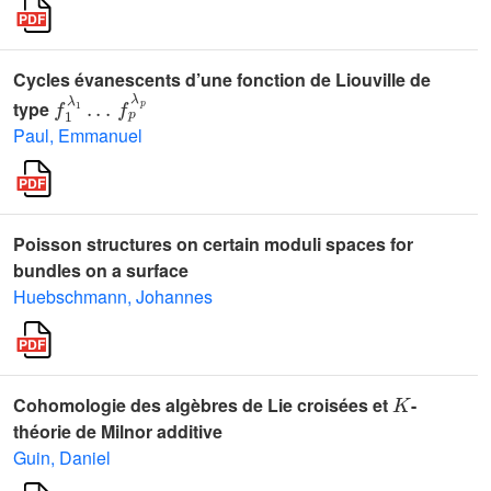
Cycles évanescents d’une fonction de Liouville de
f
1
λ
1
.
.
.
f
p
λ
p
type
Paul, Emmanuel
Poisson structures on certain moduli spaces for
bundles on a surface
Huebschmann, Johannes
K
Cohomologie des algèbres de Lie croisées et
-
théorie de Milnor additive
Guin, Daniel