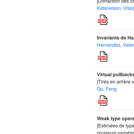
[Diffraction des 
Katsnelson, Vital
Invariants de H
Hernandez, Valen
Virtual pullback
[Tirés en arrière 
Qu, Feng
Weak type opera
[Estimées de type
plusieurs variabl