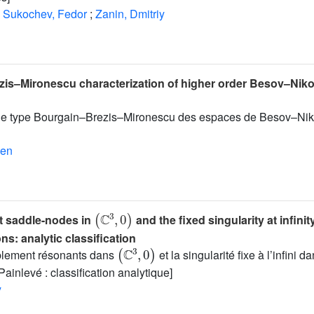
Sukochev, Fedor
;
Zanin, Dmitriy
is–Mironescu characterization of higher order Besov–Niko
 de type Bourgain–Brezis–Mironescu des espaces de Besov–Niko
ien
(
ℂ
3
,
0
)
t saddle-nodes in
and the fixed singularity at infinity
ns: analytic classification
(
ℂ
3
,
0
)
blement résonants dans
et la singularité fixe à l’infini d
ainlevé : classification analytique]
y