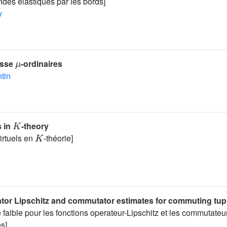
ondes élastiques par les bords]
y
μ
asse
-ordinaires
tin
K
s in
-theory
K
virtuels en
-théorie]
tor Lipschitz and commutator estimates for commuting tup
 faible pour les fonctions operateur-Lipschitz et les commutateu
es]