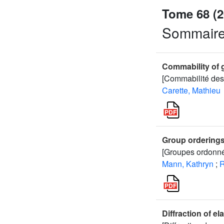
Tome 68 (2
Sommair
Commability of g
[Commabilité des
Carette, Mathieu
Group orderings,
[Groupes ordonnés
Mann, Kathryn
;
R
Diffraction of e