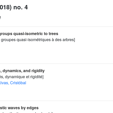
018) no. 4
e
roups quasi-isometric to trees
 groupes quasi-isométriques à des arbres]
 dynamics, and rigidity
, dynamique et rigidité]
ivas, Cristóbal
lastic waves by edges