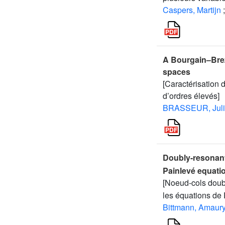
Caspers, Martijn
;
A Bourgain–Brez
spaces
[Caractérisation
d’ordres élevés]
BRASSEUR, Jul
Doubly-resonan
Painlevé equatio
[Noeud-cols dou
les équations de P
Bittmann, Amaur