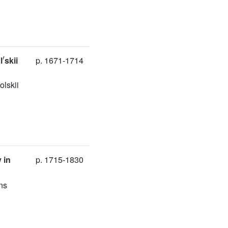
'
l
skii
p. 1671-1714
lskii
 in
p. 1715-1830
ans