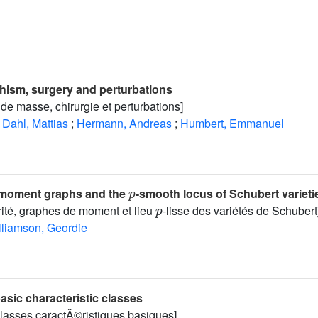
ism, surgery and perturbations
e masse, chirurgie et perturbations]
Dahl, Mattias
;
Hermann, Andreas
;
Humbert, Emmanuel
p
 moment graphs and the
-smooth locus of Schubert varieti
p
rité, graphes de moment et lieu
-lisse des variétés de Schubert
lliamson, Geordie
basic characteristic classes
classes caractÃ©ristiques basiques]