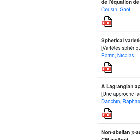
de l’équation de
Cousin, Gaël
Spherical variet
[Variétés sphériq
Perrin, Nicolas
A Lagrangian ap
[Une approche la
Danchin, Raphaë
p
Non-abelian
-a
CM method