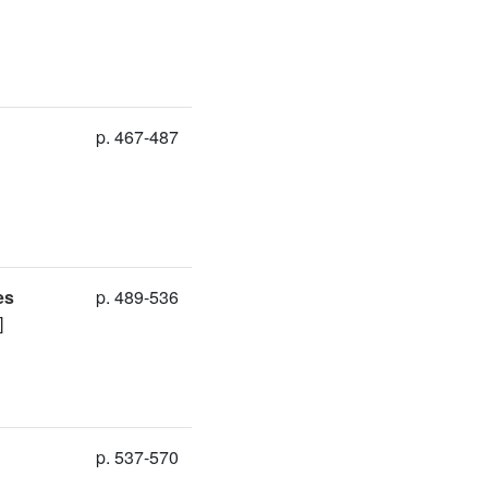
p. 467-487
es
p. 489-536
]
p. 537-570