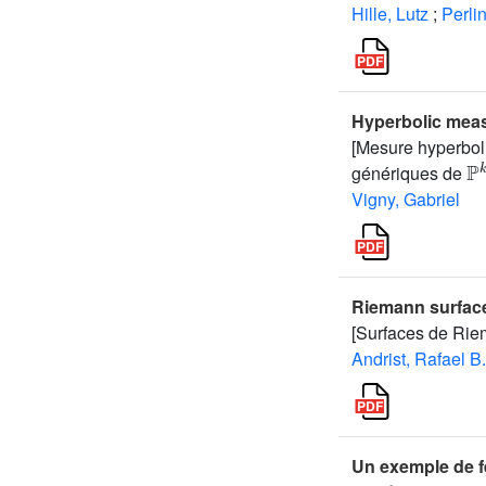
Hille, Lutz
;
Perli
Hyperbolic meas
[Mesure hyperboli
ℙ
génériques de
Vigny, Gabriel
Riemann surfaces
[Surfaces de Riem
Andrist, Rafael B.
Un exemple de fe