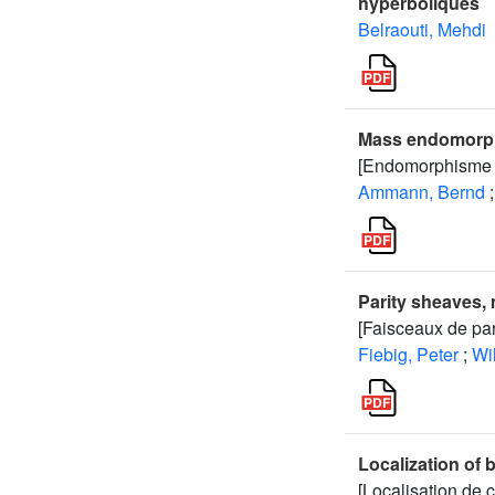
hyperboliques
Belraouti, Mehdi
Mass endomorph
[Endomorphisme d
Ammann, Bernd
;
Parity sheaves,
[Faisceaux de pa
Fiebig, Peter
;
Wi
Localization of 
[Localisation de 