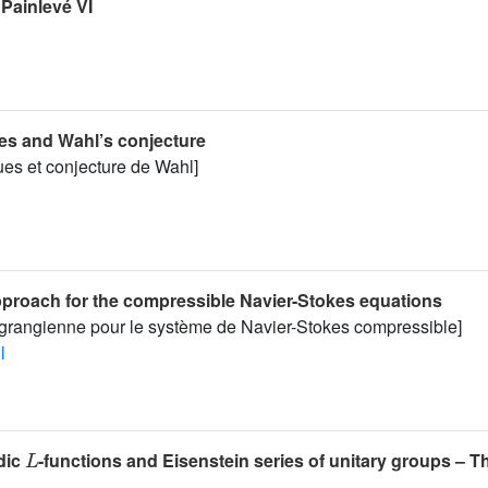
 Painlevé VI
ies and Wahl’s conjecture
ues et conjecture de Wahl]
proach for the compressible Navier-Stokes equations
grangienne pour le système de Navier-Stokes compressible]
l
L
dic
-functions and Eisenstein series of unitary groups – T