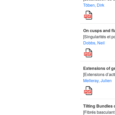
Töben, Dirk
On cusps and fl
[Singularités et po
Dobbs, Neil
Extensions of g
[Extensions d’act
Melleray, Julien
Tilting Bundles
[Fibrés basculant 