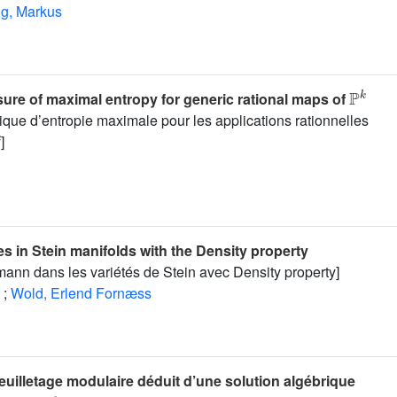
ng, Markus
ℙ
k
ure of maximal entropy for generic rational maps of
que d’entropie maximale pour les applications rationnelles
k
]
 in Stein manifolds with the Density property
ann dans les variétés de Stein avec Density property]
;
Wold, Erlend Fornæss
uilletage modulaire déduit d’une solution algébrique