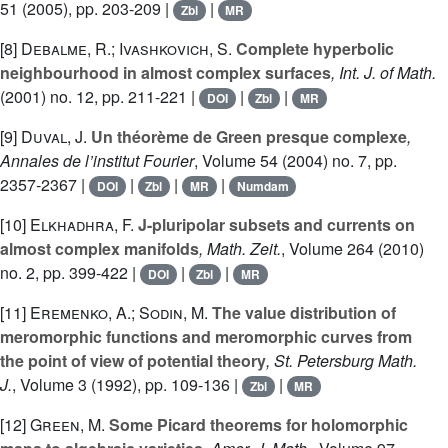
51
(2005), pp. 203-209 |
|
Zbl
MR
[8]
Debalme, R.; Ivashkovich, S.
Complete hyperbolic
neighbourhood in almost complex surfaces
, Int. J. of Math.
(2001) no. 12, pp. 211-221 |
|
|
DOI
Zbl
MR
[9]
Duval, J.
Un théorème de Green presque complexe
,
Annales de l’institut Fourier
, Volume 54
(2004) no. 7, pp.
2357-2367 |
|
|
|
DOI
Zbl
MR
Numdam
[10]
Elkhadhra, F.
J-pluripolar subsets and currents on
almost complex manifolds
, Math. Zeit.
, Volume 264
(2010)
no. 2, pp. 399-422 |
|
|
DOI
Zbl
MR
[11]
Eremenko, A.; Sodin, M.
The value distribution of
meromorphic functions and meromorphic curves from
the point of view of potential theory
, St. Petersburg Math.
J.
, Volume 3
(1992), pp. 109-136 |
|
Zbl
MR
[12]
Green, M.
Some Picard theorems for holomorphic