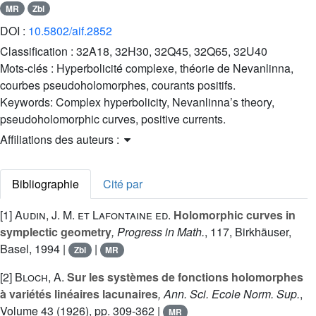
MR
Zbl
DOI :
10.5802/aif.2852
Classification :
32A18, 32H30, 32Q45, 32Q65, 32U40
Mots-clés :
Hyperbolicité complexe, théorie de Nevanlinna,
courbes pseudoholomorphes, courants positifs.
Keywords:
Complex hyperbolicity, Nevanlinna’s theory,
pseudoholomorphic curves, positive currents.
Affiliations des auteurs :
Bibliographie
Cité par
[1]
Audin, J. M. et Lafontaine ed.
Holomorphic curves in
symplectic geometry
, Progress in Math.
, 117
, Birkhäuser,
Basel, 1994 |
|
Zbl
MR
[2]
Bloch, A.
Sur les systèmes de fonctions holomorphes
à variétés linéaires lacunaires
, Ann. Sci. Ecole Norm. Sup.
,
Volume 43
(1926), pp. 309-362 |
MR