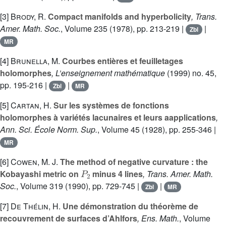
[3]
Brody, R.
Compact manifolds and hyperbolicity
, Trans.
Amer. Math. Soc.
, Volume 235
(1978), pp. 213-219 |
|
Zbl
MR
[4]
Brunella, M.
Courbes entières et feuilletages
holomorphes
, L’enseignement mathématique
(1999) no. 45,
pp. 195-216 |
|
Zbl
MR
[5]
Cartan, H.
Sur les systèmes de fonctions
holomorphes à variétés lacunaires et leurs aapplications
,
Ann. Sci. École Norm. Sup.
, Volume 45
(1928), pp. 255-346 |
MR
[6]
Cowen, M. J.
The method of negative curvature : the
P
2
Kobayashi metric on
minus 4 lines
, Trans. Amer. Math.
Soc.
, Volume 319
(1990), pp. 729-745 |
|
Zbl
MR
[7]
De Thélin, H.
Une démonstration du théorème de
recouvrement de surfaces d’Ahlfors
, Ens. Math.
, Volume