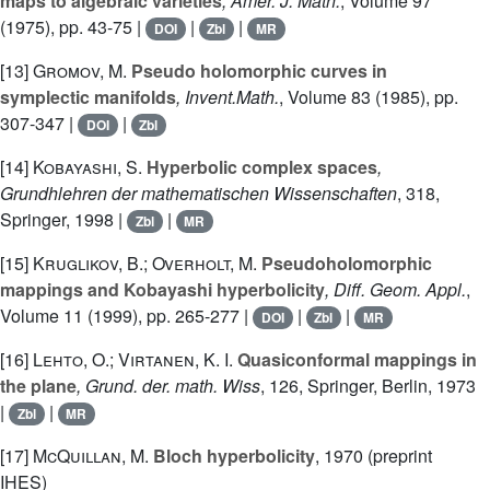
maps to algebraic varieties
, Amer. J. Math.
, Volume 97
(1975), pp. 43-75 |
|
|
DOI
Zbl
MR
[13]
Gromov, M.
Pseudo holomorphic curves in
symplectic manifolds
, Invent.Math.
, Volume 83
(1985), pp.
307-347 |
|
DOI
Zbl
[14]
Kobayashi, S.
Hyperbolic complex spaces
,
Grundhlehren der mathematischen Wissenschaften
, 318
,
Springer, 1998 |
|
Zbl
MR
[15]
Kruglikov, B.; Overholt, M.
Pseudoholomorphic
mappings and Kobayashi hyperbolicity
, Diff. Geom. Appl.
,
Volume 11
(1999), pp. 265-277 |
|
|
DOI
Zbl
MR
[16]
Lehto, O.; Virtanen, K. I.
Quasiconformal mappings in
the plane
, Grund. der. math. Wiss
, 126
, Springer, Berlin, 1973
|
|
Zbl
MR
[17]
McQuillan, M.
Bloch hyperbolicity
, 1970 (preprint
IHES)