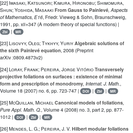
[22]
Iwasaki, Katsunori; Kimura, Hironobu; Shimomura,
Shun; Yoshida, Masaaki
From Gauss to Painlevé
, Aspects
of Mathematics, E16
, Friedr. Vieweg & Sohn, Braunschweig,
1991, pp. xii+347 (A modern theory of special functions) |
|
Zbl
MR
[23]
Lisovyy, Oleg; Tykhyy, Yuriy
Algebraic solutions of
the sixth Painlevé equation
, 2008 (Preprint
arXiv :0809.4873v2)
[24]
Loray, Frank; Pereira, Jorge Vitório
Transversely
projective foliations on surfaces : existence of minimal
form and prescription of monodromy
, Internat. J. Math.
,
Volume 18
(2007) no. 6, pp. 723-747 |
|
|
DOI
Zbl
MR
[25]
McQuillan, Michael
Canonical models of foliations
,
Pure Appl. Math. Q.
, Volume 4
(2008) no. 3, part 2, pp. 877-
1012 |
|
|
DOI
Zbl
MR
[26]
Mendes, L. G.; Pereira, J. V.
Hilbert modular foliations