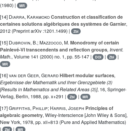
(1980) |
MR
[14]
Diarra, Karamoko
Construction et classification de
certaines solutions algébriques des systèmes de Garnier
,
2012 (Preprint arXiv :1201.1499) |
Zbl
[15]
Dubrovin, B.; Mazzocco, M.
Monodromy of certain
Painlevé-VI transcendents and reflection groups
, Invent.
Math.
, Volume 141
(2000) no. 1, pp. 55-147 |
|
|
DOI
Zbl
MR
[16]
van der Geer, Gerard
Hilbert modular surfaces
,
Ergebnisse der Mathematik und ihrer Grenzgebiete (3)
[Results in Mathematics and Related Areas (3)]
, 16
, Springer-
Verlag, Berlin, 1988, pp. x+291 |
|
Zbl
MR
[17]
Griffiths, Phillip; Harris, Joseph
Principles of
algebraic geometry
, Wiley-Interscience [John Wiley & Sons],
New York, 1978, pp. xii+813 (Pure and Applied Mathematics)
|
|
Zbl
MR