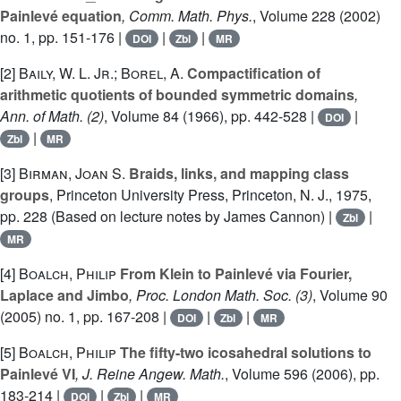
Painlevé equation
, Comm. Math. Phys.
, Volume 228
(2002)
no. 1, pp. 151-176 |
|
|
DOI
Zbl
MR
[2]
Baily, W. L. Jr.; Borel, A.
Compactification of
arithmetic quotients of bounded symmetric domains
,
Ann. of Math. (2)
, Volume 84
(1966), pp. 442-528 |
|
DOI
|
Zbl
MR
[3]
Birman, Joan S.
Braids, links, and mapping class
groups
, Princeton University Press, Princeton, N. J., 1975,
pp. 228 (Based on lecture notes by James Cannon) |
|
Zbl
MR
[4]
Boalch, Philip
From Klein to Painlevé via Fourier,
Laplace and Jimbo
, Proc. London Math. Soc. (3)
, Volume 90
(2005) no. 1, pp. 167-208 |
|
|
DOI
Zbl
MR
[5]
Boalch, Philip
The fifty-two icosahedral solutions to
Painlevé VI
, J. Reine Angew. Math.
, Volume 596
(2006), pp.
183-214 |
|
|
DOI
Zbl
MR