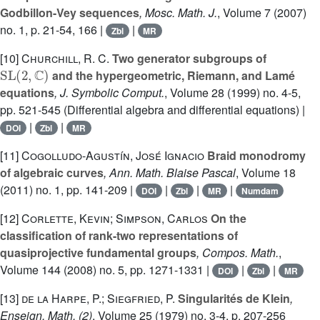
Godbillon-Vey sequences
, Mosc. Math. J.
, Volume 7
(2007)
no. 1, p. 21-54, 166 |
|
Zbl
MR
[10]
Churchill, R. C.
Two generator subgroups of
SL
(
2
,
ℂ
)
and the hypergeometric, Riemann, and Lamé
equations
, J. Symbolic Comput.
, Volume 28
(1999) no. 4-5,
pp. 521-545 (Differential algebra and differential equations) |
|
|
DOI
Zbl
MR
[11]
Cogolludo-Agustín, José Ignacio
Braid monodromy
of algebraic curves
, Ann. Math. Blaise Pascal
, Volume 18
(2011) no. 1, pp. 141-209 |
|
|
|
DOI
Zbl
MR
Numdam
[12]
Corlette, Kevin; Simpson, Carlos
On the
classification of rank-two representations of
quasiprojective fundamental groups
, Compos. Math.
,
Volume 144
(2008) no. 5, pp. 1271-1331 |
|
|
DOI
Zbl
MR
[13]
de la Harpe, P.; Siegfried, P.
Singularités de Klein
,
Enseign. Math. (2)
, Volume 25
(1979) no. 3-4, p. 207-256