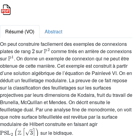
Résumé (VO)
Abstract
On peut construire facilement des exemples de connexions
2
ℙ
2
plates de rang
sur
comme tirés en arrière de connexions
ℙ
1
sur
. On donne un exemple de connexion qui ne peut être
obtenue de cette manière. Cet exemple est construit à partir
d’une solution algébrique de l’équation de Painlevé VI. On en
déduit un feuilletage modulaire. La preuve de ce fait repose
sur la classification des feuilletages sur les surfaces
projectives par leurs dimensions de Kodaira, fruit du travail de
Brunella, McQuillan et Mendes. On décrit ensuite le
feuilletage dual. Par une analyse fine de monodromie, on voit
que notre surface bifeuilletée est revêtue par la surface
modulaire de Hilbert construite en faisant agir
PSL
2
(
ℤ
[
3
]
)
sur le bidisque.