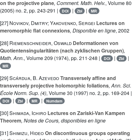
on the projective plane
, Comment. Math. Helv.
, Volume 80
(2005) no. 2, pp. 243-291 |
|
|
DOI
Zbl
MR
[27]
Novikov, Dmitry; Yakovenko, Sergei
Lectures on
meromorphic flat connexions
, Disponible en ligne
, 2002
[28]
Riemenschneider, Oswald
Deformationen von
Quotientensingularitäten (nach zyklischen Gruppen)
,
Math. Ann.
, Volume 209
(1974), pp. 211-248 |
|
|
DOI
Zbl
MR
[29]
Scárdua, B. Azevedo
Transversely affine and
transversely projective holomorphic foliations
, Ann. Sci.
École Norm. Sup. (4)
, Volume 30
(1997) no. 2, pp. 169-204 |
|
|
|
DOI
Zbl
MR
Numdam
[30]
Shimada, Ichiro
Lectures on Zariski-Van Kampen
Theorem
, Notes de Cours, disponibles en ligne
[31]
Shimizu, Hideo
On discontinuous groups operating