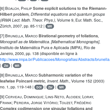
[6]
Boalch, Philip
Some explicit solutions to the Riemann-
Hilbert problem
, Differential equations and quantum groups
(IRMA Lect. Math. Theor. Phys.)
, Volume 9
, Eur. Math. Soc.,
Zürich, 2007, pp. 85-112 |
MR
[7]
Brunella, Marco
Birational geometry of foliations
,
Monografí as de Matemática. [Mathematical Monographs]
,
Instituto de Matemática Pura e Aplicada (IMPA), Rio de
Janeiro, 2000, pp. 138 (disponible en ligne à
http://www.impa.br/Publicacoes/Monografias/Abstracts/brunella
|
|
Zbl
MR
[8]
Brunella, Marco
Subharmonic variation of the
leafwise Poincaré metric
, Invent. Math.
, Volume 152
(2003)
no. 1, pp. 119-148 |
|
|
DOI
Zbl
MR
[9]
Cerveau, Dominique; Lins-Neto, Alcides; Loray,
Frank; Pereira, Jorge Vitório; Touzet, Frédéric
Complex codimension one singular foliations and