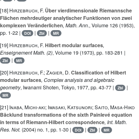
[18]
Hirzebruch, F.
Über vierdimensionale Riemannsche
Flächen mehrdeutiger analytischer Funktionen von zwei
komplexen Veränderlichen
, Math. Ann.
, Volume 126
(1953),
pp. 1-22 |
|
|
DOI
Zbl
MR
[19]
Hirzebruch, F.
Hilbert modular surfaces
,
Enseignement Math. (2)
, Volume 19
(1973), pp. 183-281 |
|
Zbl
MR
[20]
Hirzebruch, F.; Zagier, D.
Classification of Hilbert
modular surfaces
, Complex analysis and algebraic
geometry
, Iwanami Shoten, Tokyo, 1977, pp. 43-77 |
|
Zbl
MR
[21]
Inaba, Michi-aki; Iwasaki, Katsunori; Saito, Masa-Hiko
Bäcklund transformations of the sixth Painlevé equation
in terms of Riemann-Hilbert correspondence
, Int. Math.
Res. Not.
(2004) no. 1, pp. 1-30 |
|
|
DOI
Zbl
MR