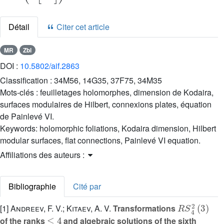
Détail
Citer cet article
MR
Zbl
DOI :
10.5802/aif.2863
Classification :
34M56, 14G35, 37F75, 34M35
Mots-clés :
feuilletages holomorphes, dimension de Kodaira,
surfaces modulaires de Hilbert, connexions plates, équation
de Painlevé VI.
Keywords:
holomorphic foliations, Kodaira dimension, Hilbert
modular surfaces, flat connections, Painlevé VI equation.
Affiliations des auteurs :
Bibliographie
Cité par
R
S
4
2
(
3
)
[1]
Andreev, F. V.; Kitaev, A. V.
Transformations
≤
4
of the ranks
and algebraic solutions of the sixth