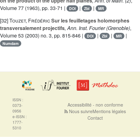
on the product of the upper half planes
, Ann. of Math. (2)
,
Volume 77
(1963), pp. 33-71 |
|
|
DOI
Zbl
MR
[32]
Touzet, Frédéric
Sur les feuilletages holomorphes
transversalement projectifs
, Ann. Inst. Fourier (Grenoble)
,
Volume 53
(2003) no. 3, pp. 815-846 |
|
|
|
DOI
Zbl
MR
Numdam
ISSN :
Accessibilité - non conforme
0373-
0956
Nous suivre
Mentions légales
e-ISSN :
Contact
1777-
5310