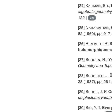
[24]
Kaliman, Sh.;
algebraic geometry
122 |
Zbl
[25]
Narasimhan, 
82
(1960), pp. 917
[26]
Remmert, R.
S
holomorphiqueme
[27]
Schoen, R.; Ya
Geometry and Top
[28]
Schreier, J.
Ü
28
(1937), pp. 261
[29]
Serre, J.-P.
Qu
de plusieurs variab
[30]
Siu, Y. T.
Every