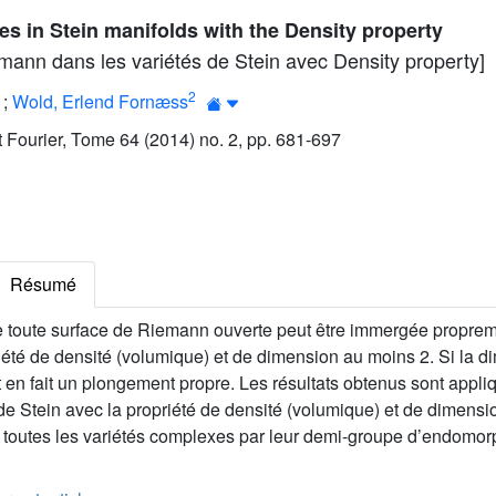
s in Stein manifolds with the Density property
mann dans les variétés de Stein avec Density property]
2
;
Wold, Erlend Fornæss
ut Fourier, Tome 64 (2014) no. 2, pp. 681-697
Résumé
toute surface de Riemann ouverte peut être immergée propreme
iété de densité (volumique) et de dimension au moins 2. Si la d
 en fait un plongement propre. Les résultats obtenus sont appl
 de Stein avec la propriété de densité (volumique) et de dimens
e toutes les variétés complexes par leur demi-groupe d’endom