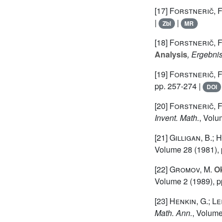
[17]
Forstnerič, F
|
|
Zbl
MR
[18]
Forstnerič, F
Analysis
, Ergebni
[19]
Forstnerič, F.
pp. 257-274 |
DOI
[20]
Forstnerič, F.
Invent. Math.
, Vol
[21]
Gilligan, B.; 
Volume 28
(1981), 
[22]
Gromov, M.
Ok
Volume 2
(1989), p
[23]
Henkin, G.; Le
Math. Ann.
, Volum