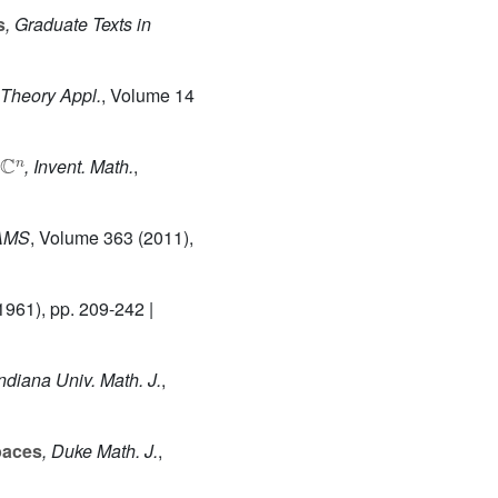
s
, Graduate Texts in
 Theory Appl.
, Volume 14
ℂ
n
, Invent. Math.
,
 AMS
, Volume 363
(2011),
1961), pp. 209-242 |
Indiana Univ. Math. J.
,
paces
, Duke Math. J.
,