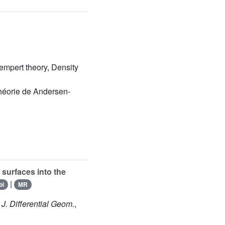
empert theory, Density
théorie de Andersen-
surfaces into the
|
bl
MR
, J. Differential Geom.
,