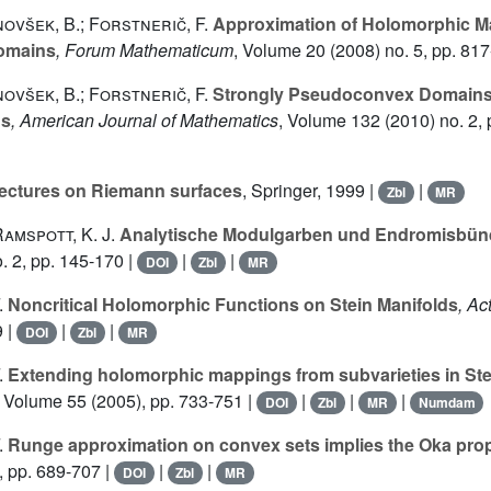
všek, B.; Forstnerič, F.
Approximation of Holomorphic M
omains
, Forum Mathematicum
, Volume 20
(2008) no. 5, pp. 817
všek, B.; Forstnerič, F.
Strongly Pseudoconvex Domains 
ds
, American Journal of Mathematics
, Volume 132
(2010) no. 2, 
ectures on Riemann surfaces
, Springer, 1999 |
|
Zbl
MR
amspott, K. J.
Analytische Modulgarben und Endromisbün
. 2, pp. 145-170 |
|
|
DOI
Zbl
MR
.
Noncritical Holomorphic Functions on Stein Manifolds
, Ac
9 |
|
|
DOI
Zbl
MR
.
Extending holomorphic mappings from subvarieties in Ste
, Volume 55
(2005), pp. 733-751 |
|
|
|
DOI
Zbl
MR
Numdam
.
Runge approximation on convex sets implies the Oka pro
, pp. 689-707 |
|
|
DOI
Zbl
MR