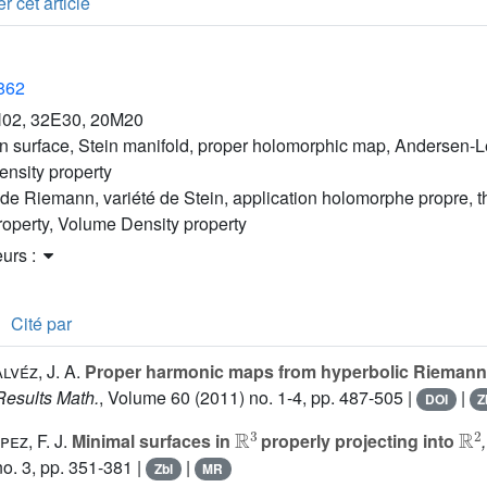
r cet article
2862
02, 32E30, 20M20
 surface, Stein manifold, proper holomorphic map, Andersen-L
ensity property
 de Riemann, variété de Stein, application holomorphe propre, 
roperty, Volume Density property
eurs :
Cité par
lvéz, J. A.
Proper harmonic maps from hyperbolic Riemann 
Results Math.
, Volume 60
(2011) no. 1-4, pp. 487-505 |
|
DOI
Z
ℝ
3
ℝ
2
ez, F. J.
Minimal surfaces in
properly projecting into
o. 3, pp. 351-381 |
|
Zbl
MR