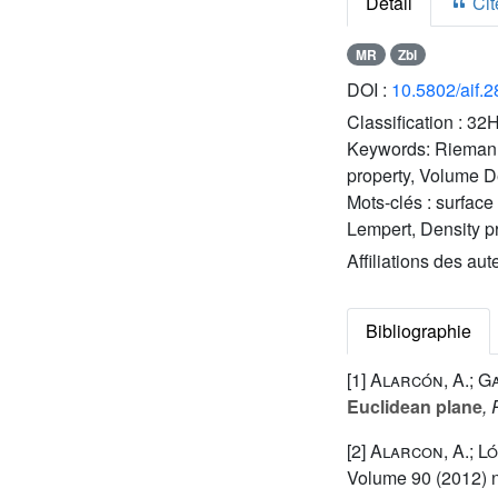
Détail
Cite
MR
Zbl
DOI :
10.5802/aif.
Classification :
32H
Keywords:
Riemann
property, Volume D
Mots-clés :
surface
Lempert, Density p
Affiliations des aut
Bibliographie
[1]
Alarcón, A.; Ga
Euclidean plane
, 
[2]
Alarcon, A.; Lóp
Volume 90
(2012) n