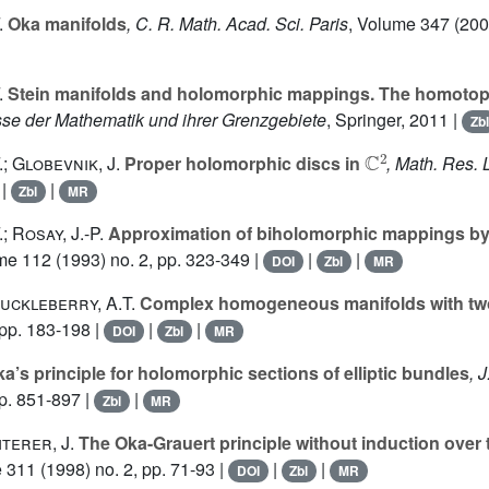
.
Oka manifolds
, C. R. Math. Acad. Sci. Paris
, Volume 347
(200
.
Stein manifolds and holomorphic mappings. The homotopy
sse der Mathematik und ihrer Grenzgebiete
, Springer, 2011 |
Zbl
ℂ
2
; Globevnik, J.
Proper holomorphic discs in
, Math. Res. 
|
|
Zbl
MR
; Rosay, J.-P.
Approximation of biholomorphic mappings b
ume 112
(1993) no. 2, pp. 323-349 |
|
|
DOI
Zbl
MR
Huckleberry, A.T.
Complex homogeneous manifolds with tw
pp. 183-198 |
|
|
DOI
Zbl
MR
a’s principle for holomorphic sections of elliptic bundles
, 
p. 851-897 |
|
Zbl
MR
iterer, J.
The Oka-Grauert principle without induction over
e 311
(1998) no. 2, pp. 71-93 |
|
|
DOI
Zbl
MR