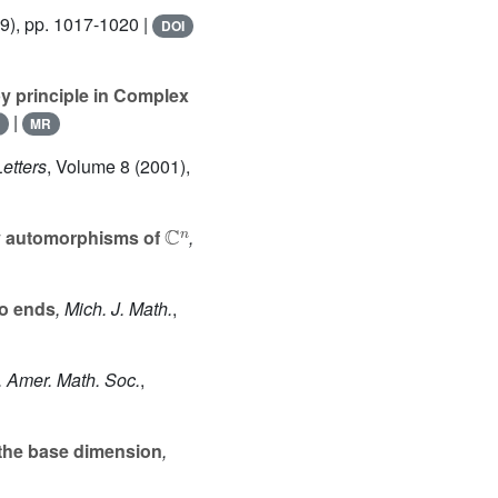
9), pp. 1017-1020 |
DOI
 principle in Complex
|
MR
Letters
, Volume 8
(2001),
ℂ
n
y automorphisms of
,
o ends
, Mich. J. Math.
,
J. Amer. Math. Soc.
,
 the base dimension
,