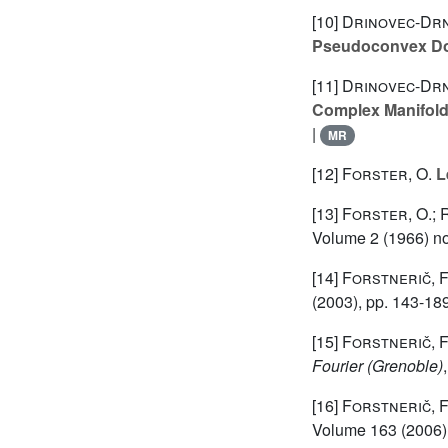
[10]
Drinovec-Drno
Pseudoconvex D
[11]
Drinovec-Drno
Complex Manifol
|
MR
[12]
Forster, O.
L
[13]
Forster, O.; R
Volume 2
(1966) no
[14]
Forstnerič, F
(2003), pp. 143-18
[15]
Forstnerič, F
Fourier (Grenoble)
[16]
Forstnerič, F
Volume 163
(2006)