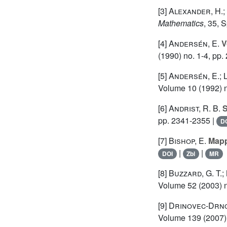
[3]
Alexander, H.;
Mathematics
, 35
, 
[4]
Andersén, E.
V
(1990) no. 1-4, pp.
[5]
Andersén, E.; 
Volume 10
(1992) n
[6]
Andrist, R. B.
S
pp. 2341-2355 |
D
[7]
Bishop, E.
Mappi
|
|
DOI
Zbl
MR
[8]
Buzzard, G. T.;
Volume 52
(2003) n
[9]
Drinovec-Drnov
Volume 139
(2007) 