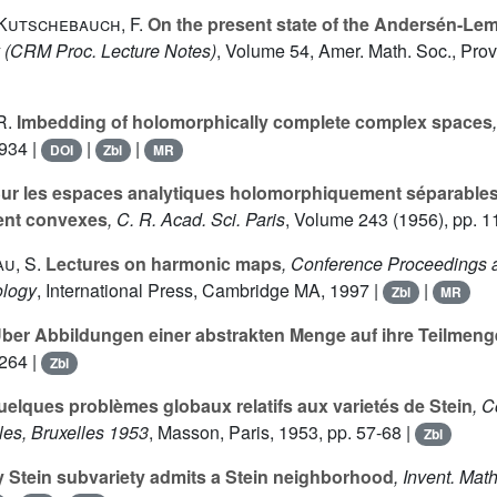
 Kutschebauch, F.
On the present state of the Andersén-Lem
(CRM Proc. Lecture Notes)
, Volume 54
, Amer. Math. Soc., Prov
R.
Imbedding of holomorphically complete complex spaces
-934 |
|
|
DOI
Zbl
MR
ur les espaces analytiques holomorphiquement séparables
nt convexes
, C. R. Acad. Sci. Paris
, Volume 243
(1956), pp. 1
u, S.
Lectures on harmonic maps
, Conference Proceedings 
ology
, International Press, Cambridge MA, 1997 |
|
Zbl
MR
ber Abbildungen einer abstrakten Menge auf ihre Teilmen
-264 |
Zbl
elques problèmes globaux relatifs aux varietés de Stein
, C
les, Bruxelles 1953
, Masson, Paris, 1953, pp. 57-68 |
Zbl
 Stein subvariety admits a Stein neighborhood
, Invent. Math