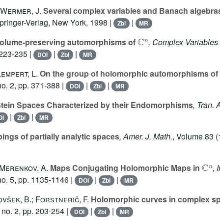
 Wermer, J.
Several complex variables and Banach algebra
Springer-Verlag, New York, 1998 |
|
Zbl
MR
ℂ
n
olume-preserving automorphisms of
, Complex Variables
 223-235 |
|
|
DOI
Zbl
MR
Lempert, L.
On the group of holomorphic automorphisms of
o. 2, pp. 371-388 |
|
|
DOI
Zbl
MR
tein Spaces Characterized by their Endomorphisms
, Tran.
|
|
OI
Zbl
MR
ngs of partially analytic spaces
, Amer. J. Math.
, Volume 83
(
ℂ
n
 Merenkov, A.
Maps Conjugating Holomorphic Maps in
, 
o. 5, pp. 1135-1146 |
|
|
DOI
Zbl
MR
šek, B.; Forstnerič, F.
Holomorphic curves in complex s
no. 2, pp. 203-254 |
|
|
DOI
Zbl
MR