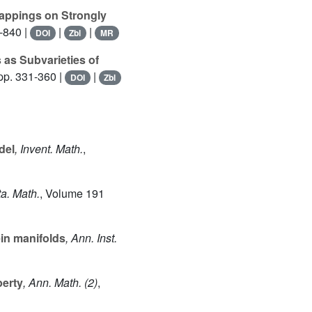
appings on Strongly
-840 |
|
|
DOI
Zbl
MR
as Subvarieties of
pp. 331-360 |
|
DOI
Zbl
del
, Invent. Math.
,
ta. Math.
, Volume 191
in manifolds
, Ann. Inst.
perty
, Ann. Math. (2)
,