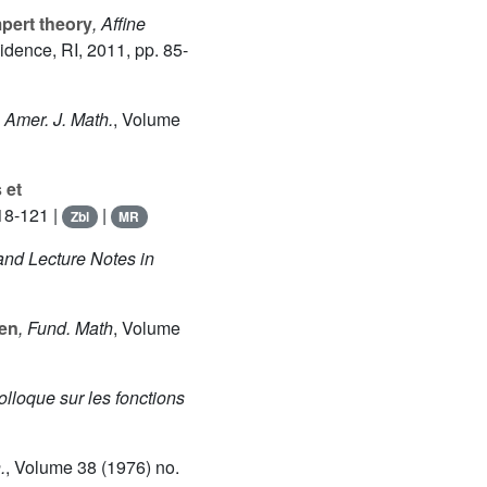
pert theory
, Affine
idence, RI, 2011, pp. 85-
, Amer. J. Math.
, Volume
 et
18-121 |
|
Zbl
MR
and Lecture Notes in
gen
, Fund. Math
, Volume
olloque sur les fonctions
.
, Volume 38
(1976) no.