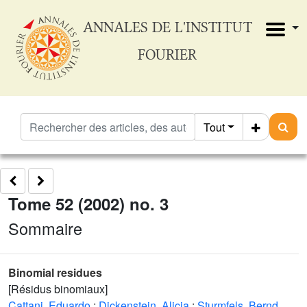
ANNALES DE L'INSTITUT
FOURIER
Tout
Tome 52 (2002) no. 3
Sommaire
Binomial residues
[Résidus binomiaux]
Cattani, Eduardo
;
Dickenstein, Alicia
;
Sturmfels, Bernd