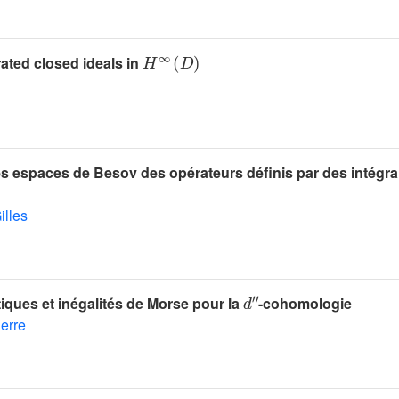
H
∞
(
D
)
rated closed ideals in
es espaces de Besov des opérateurs définis par des intégra
illes
d
'
'
ues et inégalités de Morse pour la
-cohomologie
erre