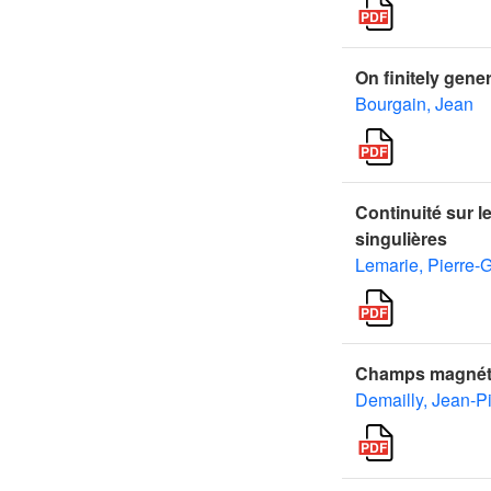
On finitely gene
Bourgain, Jean
Continuité sur l
singulières
Lemarie, Pierre-G
Champs magnétiq
Demailly, Jean-Pi