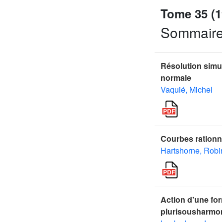
Tome 35 (1
Sommair
Résolution simul
normale
Vaquié, Michel
Courbes rationne
Hartshorne, Robi
Action d'une for
plurisousharmo