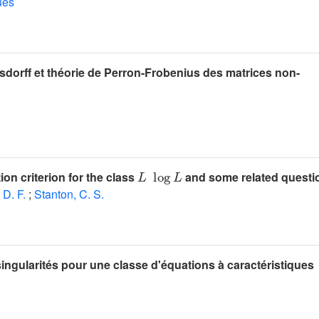
ues
dorff et théorie de Perron-Frobenius des matrices non-
L
log
L
ion criterion for the class
and some related questi
 D. F.
;
Stanton, C. S.
singularités pour une classe d'équations à caractéristiques