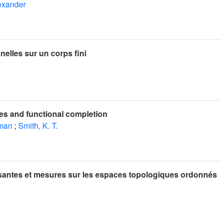
exander
nelles sur un corps fini
es and functional completion
hman
;
Smith, K. T.
santes et mesures sur les espaces topologiques ordonnés